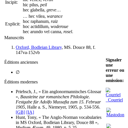
Incipit:
hic pilus,
peil
hec glabella,
greve
…
… hec vilea,
warance
hoc raphanum,
raiz
Explicit:
hoc actidillum,
woderoue
hec arundo vel canna,
rosel
.
Manuscrits
Oxford, Bodleian Library
, MS. Douce 88, f.
147va-152vb
Signaler
Éditions anciennes
une
erreur ou
∅
une
omission:
Éditions modernes
Priebsch, J., « Ein anglonormannisches Glossar
»,
Bausteine zur romanischen Philologie.
Courriel
Festgabe für Adolfo Mussafia zum 15. Februar
1905
, Halle a. S., Niemeyer, 1905, p. 534-556.
[GB]
[IA]
Hunt, Tony, « The Anglo-Norman vocabularies
in MS Oxford, Bodleian Library, Douce 88 »,
Medium Ævum
, 49, 1980, p. 5-25.