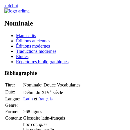
↑ début
Nominale
Manuscrits
Éditions anciennes
Éditions modernes
Traductions modernes
Études
Répertoires bibliographiques
Bibliographie
Titre:
Nominale; Douce Vocabularies
e
Date:
Début du XIV
siècle
Langue:
Latin
et
français
Genre:
Forme:
268 lignes
Contenu:
Glossaire latin-français
hoc cor,
quer
hic vertex,
vertin