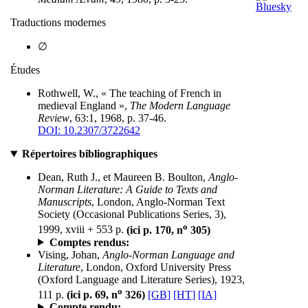
Traductions modernes
∅
Études
Rothwell, W., « The teaching of French in
medieval England »,
The Modern Language
Review
, 63:1, 1968, p. 37-46.
DOI: 10.2307/3722642
Répertoires bibliographiques
Dean, Ruth J., et Maureen B. Boulton,
Anglo-
Norman Literature: A Guide to Texts and
Manuscripts
, London, Anglo-Norman Text
Society (Occasional Publications Series, 3),
o
1999, xviii + 553 p.
(ici p. 170, n
305)
Comptes rendus:
Vising, Johan,
Anglo-Norman Language and
Literature
, London, Oxford University Press
(Oxford Language and Literature Series), 1923,
o
111 p.
(ici p. 69, n
326)
[GB]
[HT]
[IA]
Compte rendu: