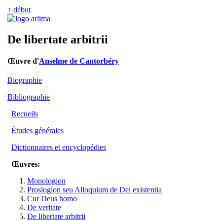
↑ début
De libertate arbitrii
Œuvre d'
Anselme de Cantorbéry
Biographie
Bibliographie
Recueils
Études générales
Dictionnaires et encyclopédies
Œuvres:
Monologion
Proslogion seu Alloquium de Dei existentia
Cur Deus homo
De veritate
De libertate arbitrii