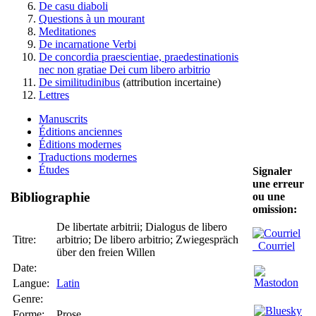
De casu diaboli
Questions à un mourant
Meditationes
De incarnatione Verbi
De concordia praescientiae, praedestinationis
nec non gratiae Dei cum libero arbitrio
De similitudinibus
(attribution incertaine)
Lettres
Manuscrits
Éditions anciennes
Éditions modernes
Traductions modernes
Études
Signaler
une erreur
Bibliographie
ou une
omission:
De libertate arbitrii; Dialogus de libero
Titre:
arbitrio; De libero arbitrio; Zwiegespräch
Courriel
über den freien Willen
Date:
Langue:
Latin
Genre:
Forme:
Prose