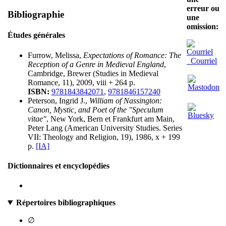
erreur ou
Bibliographie
une
omission:
Études générales
Furrow, Melissa,
Expectations of Romance: The
Courriel
Reception of a Genre in Medieval England
,
Cambridge, Brewer (Studies in Medieval
Romance, 11), 2009, viii + 264 p.
ISBN:
9781843842071
,
9781846157240
Peterson, Ingrid J.,
William of Nassington:
Canon, Mystic, and Poet of the "Speculum
vitae"
, New York, Bern et Frankfurt am Main,
Peter Lang (American University Studies. Series
VII: Theology and Religion, 19), 1986, x + 199
p.
[IA]
Dictionnaires et encyclopédies
Répertoires bibliographiques
∅