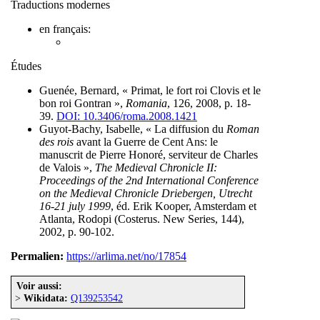
Traductions modernes
en français:
Études
Guenée, Bernard, « Primat, le fort roi Clovis et le
bon roi Gontran »,
Romania
, 126, 2008, p. 18-
39.
DOI: 10.3406/roma.2008.1421
Guyot-Bachy, Isabelle, « La diffusion du
Roman
des rois
avant la Guerre de Cent Ans: le
manuscrit de Pierre Honoré, serviteur de Charles
de Valois »,
The Medieval Chronicle II:
Proceedings of the 2nd International Conference
on the Medieval Chronicle Driebergen, Utrecht
16-21 july 1999
, éd. Erik Kooper, Amsterdam et
Atlanta, Rodopi (Costerus. New Series, 144),
2002, p. 90-102.
Permalien:
https://arlima.net/no/17854
Voir aussi:
>
Wikidata:
Q139253542