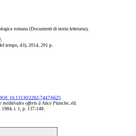
ogica romana (Documenti di storia letteraria),
2.
el tempo, 43), 2014, 291 p.
DOI: 10.13130/2282-7447/6625
e médiévales offerts à Alice Planche
, éd.
 1984, t. 1, p. 137-148.