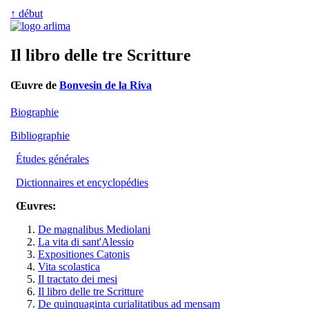
↑ début
Il libro delle tre Scritture
Œuvre de
Bonvesin de la Riva
Biographie
Bibliographie
Études générales
Dictionnaires et encyclopédies
Œuvres:
De magnalibus Mediolani
La vita di sant'Alessio
Expositiones Catonis
Vita scolastica
Il tractato dei mesi
Il libro delle tre Scritture
De quinquaginta curialitatibus ad mensam