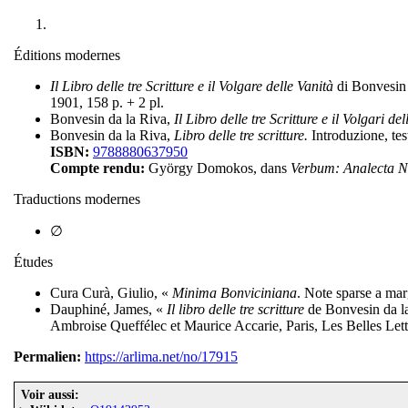
Éditions modernes
Il Libro delle tre Scritture e il Volgare delle Vanità
di Bonvesin 
1901, 158 p. + 2 pl.
Bonvesin da la Riva,
Il Libro delle tre Scritture e il Volgari de
Bonvesin da la Riva,
Libro delle tre scritture.
Introduzione, te
ISBN:
9788880637950
Compte rendu:
György Domokos, dans
Verbum: Analecta N
Traductions modernes
∅
Études
Cura Curà, Giulio, «
Minima Bonviciniana
. Note sparse a mar
Dauphiné, James, «
Il libro delle tre scritture
de Bonvesin da la
Ambroise Queffélec et Maurice Accarie, Paris, Les Belles Lettr
Permalien:
https://arlima.net/no/17915
Voir aussi: