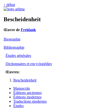
↑ début
Bescheidenheit
Œuvre de
Freidank
Biographie
Bibliographie
Études générales
Dictionnaires et encyclopédies
Œuvres:
Bescheidenheit
Manuscrits
Éditions anciennes
Éditions modernes
Traductions modernes
Études