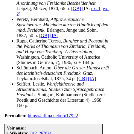
Anordnung von Freidanks Bescheidenheit
,
Leipzig, Melzer, 1870, 66 p.
[GB]
[IA:
ex. 1
,
ex.
2
]
Peretz, Bernhard,
Altprovenzalische
Sprichwörter. Mit einem kurzen Hinblick auf den
mhd. Freidank
, Erlangen, Junge und Sohn,
1887, 50 p.
[GB]
[IA]
Rapp, Catherine Teresa,
Burgher and Peasant in
the Works of Thomasin von Zirclaria, Freidank,
and Hugo von Trimberg: A Dissertation
,
Washington, Catholic University of America
(Studies in German, 7), 1936, xi + 144 p.
Schönbach, Anton,
Über die Grazer Handschrift
des lateinisch-deutschen Freidank
, Graz,
Leykam-Josefsthal, 1875, 34 p.
[GB]
[IA]
Seiffert, Leslie,
Wortfeldtheorie und
Strukturalismus: Studien zum Sprachgebrauch
Freidanks
, Stuttgart, Kohlhammer (Studien zur
Poetik und Geschichte der Literatur, 4), 1968,
160 p.
Permalien:
https://arlima.net/no/17922
Voir aussi:
>
Wikidata:
Q121267824