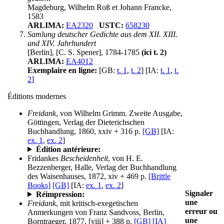
Magdeburg, Wilhelm Roß et Johann Francke,
1583
ARLIMA:
EA2320
USTC:
658230
Samlung deutscher Gedichte aus dem XII. XIII.
und XIV. Jahrhundert
[Berlin], [C. S. Spener], 1784-1785
(ici t. 2)
ARLIMA:
EA4012
Exemplaire en ligne:
[GB:
t. 1
,
t. 2
] [IA:
t. 1
,
t.
2
]
Éditions modernes
Freidank
, von Wilhelm Grimm. Zweite Ausgabe,
Göttingen, Verlag der Dieterichschen
Buchhandlung, 1860, xxiv + 316 p.
[GB]
[IA:
ex. 1
,
ex. 2
]
Édition antérieure:
Fridankes
Bescheidenheit
, von H. E.
Bezzenberger, Halle, Verlag der Buchhandlung
des Waisenhauses, 1872, xiv + 469 p.
[Brittle
Books]
[GB]
[IA:
ex. 1
,
ex. 2
]
Signaler
Réimpression:
une
Freidank
, mit kritisch-exegetischen
erreur ou
Anmerkungen von Franz Sandvoss, Berlin,
une
Borntraeger, 1877, [viii] + 388 p.
[GB]
[IA]