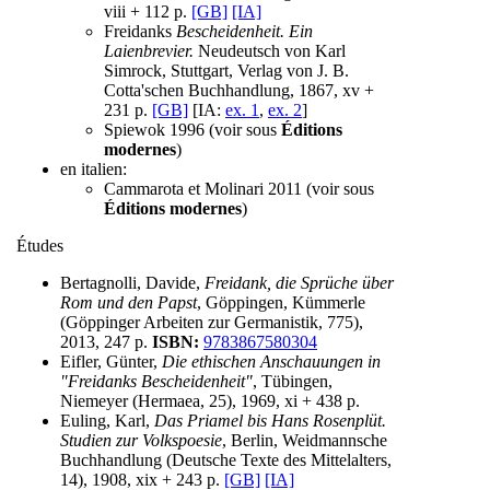
viii + 112 p.
[GB]
[IA]
Freidanks
Bescheidenheit. Ein
Laienbrevier.
Neudeutsch von Karl
Simrock, Stuttgart, Verlag von J. B.
Cotta'schen Buchhandlung, 1867, xv +
231 p.
[GB]
[IA:
ex. 1
,
ex. 2
]
Spiewok 1996 (voir sous
Éditions
modernes
)
en italien:
Cammarota et Molinari 2011 (voir sous
Éditions modernes
)
Études
Bertagnolli, Davide,
Freidank, die Sprüche über
Rom und den Papst
, Göppingen, Kümmerle
(Göppinger Arbeiten zur Germanistik, 775),
2013, 247 p.
ISBN:
9783867580304
Eifler, Günter,
Die ethischen Anschauungen in
"Freidanks Bescheidenheit"
, Tübingen,
Niemeyer (Hermaea, 25), 1969, xi + 438 p.
Euling, Karl,
Das Priamel bis Hans Rosenplüt.
Studien zur Volkspoesie
, Berlin, Weidmannsche
Buchhandlung (Deutsche Texte des Mittelalters,
14), 1908, xix + 243 p.
[GB]
[IA]