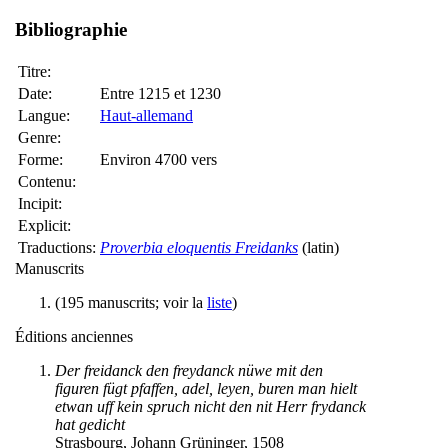
Bibliographie
Titre:
Date:
Entre 1215 et 1230
Langue:
Haut-allemand
Genre:
Forme:
Environ 4700 vers
Contenu:
Incipit:
Explicit:
Traductions:
Proverbia eloquentis Freidanks
(latin)
Manuscrits
(195 manuscrits; voir la
liste
)
Éditions anciennes
Der freidanck den freydanck nüwe mit den
figuren fügt pfaffen, adel, leyen, buren man hielt
etwan uff kein spruch nicht den nit Herr frydanck
hat gedicht
Strasbourg, Johann Grüninger, 1508