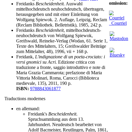
omission:
Freidanks
Bescheidenheit.
Auswahl
mittelhochdeutsch neuhochdeutsch, übertragen,
herausgegeben und mit einer Einleitung von
Wolfgang Spiewok. 2. Auflage, Leipzig, Reclam
Courriel
(Reclam Bibliothek. Belletristik), 1985, 242 p.
Freidanks
Bescheidenheit
, mittelhochdeutsch-
neuhochdeutsch von Wolfgang Spiewok,
Greifswald, Reineke-Verlag (Wodan, 61. Serie 1,
Texte des Mittelalters, 15; Greifswalder Beiträge
zum Mittelalter, 48), 1996, vii + 168 p.
Freidank,
L'indignazione di un poeta-crociato: i
versi gnomici su Acri.
Edizione critica con
traduzione a fronte, saggio introduttivo e note di
Maria Grazia Cammarota; prefazione di Maria
Vittoria Molinari, Roma, Carocci (Biblioteca
medievale, 135), 2011, 190 p.
ISBN:
9788843061877
Traductions modernes
en allemand:
Freidank's
Bescheidenheit
.
Spruchsammlung aus dem 13.
Jahrhundert. Neudeutsch bearbeitet von
Adolf Bacmeister, Reutlingen, Palm, 1861,