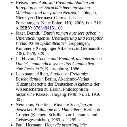
Heiser, Ines,
Autorität Freidank: Studien zur
Rezeption eines Spruchdichters im späten
Mittelalter und der frühen Neuzeit
, Tübingen,
Niemeyer (Hermaea. Germanistische
Forschungen. Neue Folge, 110), 2006, ix + 312
p.
ISBN:
9783484151109
Jäger, Berndt,
"Durch reimen gute lere geben":
Untersuchungen zu Überlieferung und Rezeption
Freidanks im Spätmittelalter
, Göppingen,
Kümmerle (Göppinger Arbeiten zur Germanistik,
238), 1978, 329 p.
L., H. von,
Goethe und Freidank als Interpreten
Dante's, namentlich seiner drei Commedien:
eine Festschrift
, Klausenburg, 1886.
Leitzmann, Albert,
Studien zu Freidanks
Bescheidenheit
, Berlin, Akademie-Verlag
(Sitzungsberichte der Deutschen Akademie der
Wissenschaften zu Berlin. Philosophisch-
historische Klasse, Jahrgang 1948, Nr. 2), 1950,
30 p.
Neumann, Friedrich,
Kleinere Schriften zur
deutschen Philologie des Mittelalters
, Berlin, de
Gruyter (Kleinere Schriften zur Literatur- und
Geistesgeschichte), 1969, x + 289 p.
Paul, Hermann,
Über die ursprüngliche