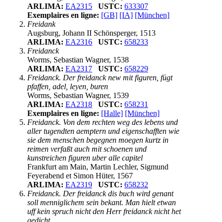
ARLIMA:
EA2315
USTC:
633307
Exemplaires en ligne:
[GB]
[IA]
[München]
Freidank
Augsburg, Johann II Schönsperger, 1513
ARLIMA:
EA2316
USTC:
658233
Freidanck
Worms, Sebastian Wagner, 1538
ARLIMA:
EA2317
USTC:
658229
Freidanck. Der freidanck new mit figuren, fügt
pfaffen, adel, leyen, buren
Worms, Sebastian Wagner, 1539
ARLIMA:
EA2318
USTC:
658231
Exemplaires en ligne:
[Halle]
[München]
Freidanck. Von dem rechten weg des lebens und
aller tugendten aemptern und eigenschafften wie
sie dem menschen begegnen moegen kurtz in
reimen verfaßt auch mit schoenen und
kunstreichen figuren uber alle capitel
Frankfurt am Main, Martin Lechler, Sigmund
Feyerabend et Simon Hüter, 1567
ARLIMA:
EA2319
USTC:
658232
Freidanck. Der freidanck dis buch wird genant
soll menniglichem sein bekant. Man hielt etwan
uff kein spruch nicht den Herr freidanck nicht het
gedicht