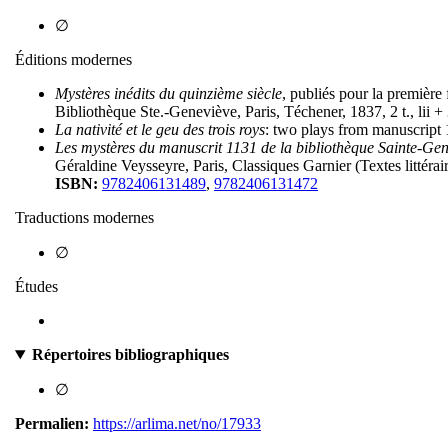
∅
Éditions modernes
Mystères inédits du quinzième siècle
, publiés pour la première 
Bibliothèque Ste.-Geneviève, Paris, Téchener, 1837, 2 t., lii +
La nativité et le geu des trois roys
: two plays from manuscript
Les mystères du manuscrit 1131 de la bibliothèque Sainte-Gen
Géraldine Veysseyre, Paris, Classiques Garnier (Textes littéra
ISBN:
9782406131489
,
9782406131472
Traductions modernes
∅
Études
Répertoires bibliographiques
∅
Permalien:
https://arlima.net/no/17933