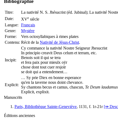
Bibliographie
Titre:
La nativité N. S. Jhésucrist (éd. Jubinal); La nativité Nos
e
Date:
XV
siècle
Langue:
Français
Genre:
Mystère
Forme:
Vers octosyllabiques à rimes plates
Contenu:
Récit de la
Nativité de Jésus-Christ
.
Cy commance la nativité Nostre Seigneur Jhesucrist
In principio creavit Deus celum et terram, etc.
Benois soit il qui se tera
Incipit:
et fera paix pour mieulx oÿr
chose dont tout cuer resjoïr
se doit qui a entendement…
… Sy prie Diex en bonne esperance
qu'en la taverne nous doint chevance.
Explicit:
Sy chantons becus et camus, chascun,
Te Deum laudamus
Explicit, explixit.
Manuscrits
Paris, Bibliothèque Sainte-Geneviève
, 1131, f. 1r-21r
[⇛ Descr
Éditions anciennes