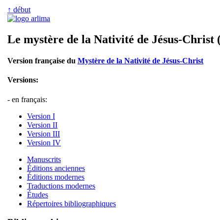
↑ début
Le mystère de la Nativité de Jésus-Christ (
Version française du
Mystère de la Nativité de Jésus-Christ
Versions:
- en français:
Version I
Version II
Version III
Version IV
Manuscrits
Éditions anciennes
Éditions modernes
Traductions modernes
Études
Répertoires bibliographiques