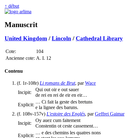
↑ début
Manuscrit
United Kingdom
/
Lincoln
/
Cathedral Library
Cote:
104
Ancienne cote:
A. I. 12
Contenu
(f. 1r-108r)
Li romans de Brut
, par
Wace
Qui out oir e out sauer
Incipit:
de rei en rei de eir en eir…
… Ci fait la geste des bretuns
Explicit:
e la lignee des baruns.
(f. 108v-157v)
L'estoire des Englés
, par
Geffrei Gaimar
Oy auez cum faitement
Incipit:
Constentin ot ceste cassement…
… e des chemins les quatres nons
Explicit: