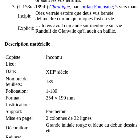
or atant les vus lerrums.
(f. 158ra-189rb)
Chronique
, par
Jordan Fantosme
; 5 vers manq
Oiez verraie estoire que deus vus beneie
Incipit:
del meldre curune qui unques fust en vie…
… li reis avoit cumandé sur menbre e sur vie
Explicit:
Randulf de Glanwile qu'il aueit en baillie.
Description matérielle
Copiste:
Inconnu
Lieu:
e
Date:
XIII
siècle
Nombre de
189
feuillets:
Foliotation:
1-189
Format:
254 × 190 mm
Justification:
Support:
Parchemin
Mise en page:
2 colonnes de 32 lignes
Grande initiale rouge et bleue au début; dessins
Décoration:
etc.
Reliure: