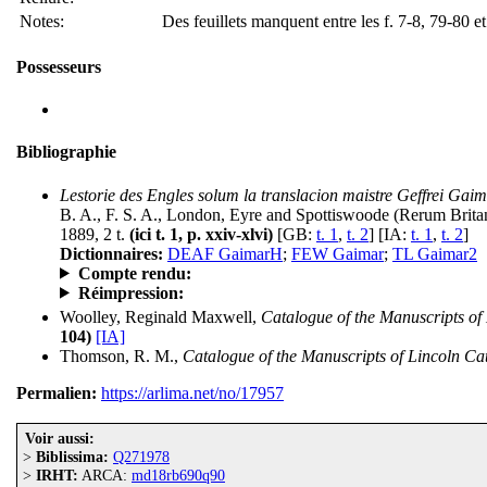
Notes:
Des feuillets manquent entre les f. 7-8, 79-80 e
Possesseurs
Bibliographie
Lestorie des Engles solum la translacion maistre Geffrei Gaim
B. A., F. S. A., London, Eyre and Spottiswoode (Rerum Brita
1889, 2 t.
(ici t. 1, p. xxiv-xlvi)
[GB:
t. 1
,
t. 2
] [IA:
t. 1
,
t. 2
]
Dictionnaires:
DEAF GaimarH
;
FEW Gaimar
;
TL Gaimar2
Compte rendu:
Réimpression:
Woolley, Reginald Maxwell,
Catalogue of the Manuscripts of
104)
[IA]
Thomson, R. M.,
Catalogue of the Manuscripts of Lincoln Ca
Permalien:
https://arlima.net/no/17957
Voir aussi:
>
Biblissima:
Q271978
>
IRHT:
ARCA:
md18rb690q90