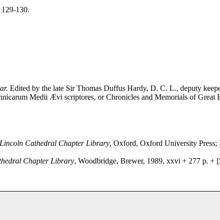
t 129-130.
ar.
Edited by the late Sir Thomas Duffus Hardy, D. C. L., deputy keepe
nnicarum Medii Ævi scriptores, or Chronicles and Memorials of Great B
 Lincoln Cathedral Chapter Library
, Oxford, Oxford University Press;
thedral Chapter Library
, Woodbridge, Brewer, 1989, xxvi + 277 p. + [5