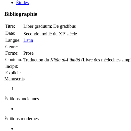
Études
Bibliographie
Titre:
Liber graduum; De gradibus
e
Date:
Seconde moitié du XI
siècle
Langue:
Latin
Genre:
Forme:
Prose
Contenu:
Traduction du
Kitāb al-Iʿtimād
Incipit:
Explicit:
Manuscrits
Éditions anciennes
Éditions modernes