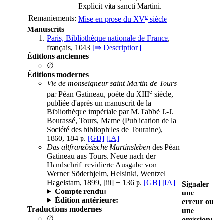
Explicit vita sancti Martini.
e
Remaniements:
Mise en prose du XV
siècle
Manuscrits
Paris, Bibliothèque nationale de France
,
français, 1043
[⇛ Description]
Éditions anciennes
∅
Éditions modernes
Vie de monseigneur saint Martin de Tours
e
par Péan Gatineau, poète du XIII
siècle,
publiée d'après un manuscrit de la
Bibliothèque impériale par M. l'abbé J.-J.
Bourassé, Tours, Mame (Publication de la
Société des bibliophiles de Touraine),
1860, 184 p.
[GB]
[IA]
Das altfranzösische Martinsleben
des Péan
Gatineau aus Tours. Neue nach der
Handschrift revidierte Ausgabe von
Werner Söderhjelm, Helsinki, Wentzel
Hagelstam, 1899, [iii] + 136 p.
[GB]
[IA]
Signaler
Compte rendu:
une
Édition antérieure:
erreur ou
Traductions modernes
une
∅
omission: