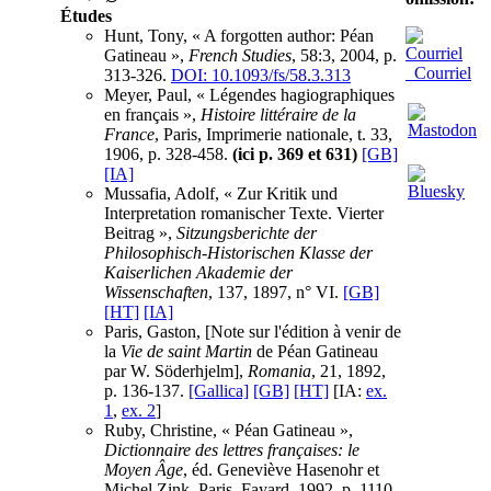
Études
Hunt, Tony, « A forgotten author: Péan
Gatineau »,
French Studies
, 58:3, 2004, p.
Courriel
313-326.
DOI: 10.1093/fs/58.3.313
Meyer, Paul, « Légendes hagiographiques
en français »,
Histoire littéraire de la
France
, Paris, Imprimerie nationale, t. 33,
1906, p. 328-458.
(ici p. 369 et 631)
[GB]
[IA]
Mussafia, Adolf, « Zur Kritik und
Interpretation romanischer Texte. Vierter
Beitrag »,
Sitzungsberichte der
Philosophisch-Historischen Klasse der
Kaiserlichen Akademie der
Wissenschaften
, 137, 1897, n° VI.
[GB]
[HT]
[IA]
Paris, Gaston, [Note sur l'édition à venir de
la
Vie de saint Martin
de Péan Gatineau
par W. Söderhjelm],
Romania
, 21, 1892,
p. 136-137.
[Gallica]
[GB]
[HT]
[IA:
ex.
1
,
ex. 2
]
Ruby, Christine, « Péan Gatineau »,
Dictionnaire des lettres françaises: le
Moyen Âge
, éd. Geneviève Hasenohr et
Michel Zink, Paris, Fayard, 1992, p. 1110.