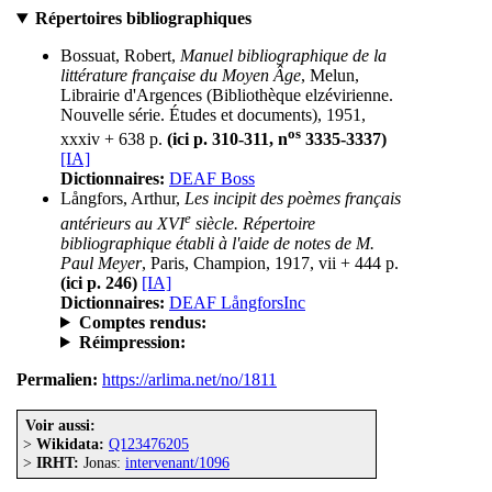
Répertoires bibliographiques
Bossuat, Robert,
Manuel bibliographique de la
littérature française du Moyen Âge
, Melun,
Librairie d'Argences (Bibliothèque elzévirienne.
Nouvelle série. Études et documents), 1951,
os
xxxiv + 638 p.
(ici p. 310-311, n
3335-3337)
[IA]
Dictionnaires:
DEAF Boss
Långfors, Arthur,
Les incipit des poèmes français
e
antérieurs au XVI
siècle. Répertoire
bibliographique établi à l'aide de notes de M.
Paul Meyer
, Paris, Champion, 1917, vii + 444 p.
(ici p. 246)
[IA]
Dictionnaires:
DEAF LångforsInc
Comptes rendus:
Réimpression:
Permalien:
https://arlima.net/no/1811
Voir aussi:
>
Wikidata:
Q123476205
>
IRHT:
Jonas:
intervenant/1096