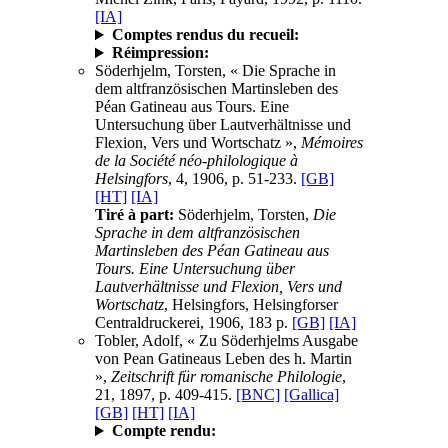
[IA]
Comptes rendus du recueil:
Réimpression:
Söderhjelm, Torsten, « Die Sprache in
dem altfranzösischen Martinsleben des
Péan Gatineau aus Tours. Eine
Untersuchung über Lautverhältnisse und
Flexion, Vers und Wortschatz »,
Mémoires
de la Société néo-philologique à
Helsingfors
, 4, 1906, p. 51-233.
[GB]
[HT]
[IA]
Tiré à part:
Söderhjelm, Torsten,
Die
Sprache in dem altfranzösischen
Martinsleben des Péan Gatineau aus
Tours. Eine Untersuchung über
Lautverhältnisse und Flexion, Vers und
Wortschatz
, Helsingfors, Helsingforser
Centraldruckerei, 1906, 183 p.
[GB]
[IA]
Tobler, Adolf, « Zu Söderhjelms Ausgabe
von Pean Gatineaus Leben des h. Martin
»,
Zeitschrift für romanische Philologie
,
21, 1897, p. 409-415.
[BNC]
[Gallica]
[GB]
[HT]
[IA]
Compte rendu: