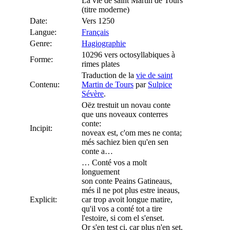
La vie de saint Martin de Tours
(titre moderne)
Date:
Vers 1250
Langue:
Français
Genre:
Hagiographie
10296 vers octosyllabiques à
Forme:
rimes plates
Traduction de la
vie de saint
Contenu:
Martin de Tours
par
Sulpice
Sévère
.
Oëz trestuit un novau conte
que uns noveaux conterres
conte:
Incipit:
noveax est, c'om mes ne conta;
més sachiez bien qu'en sen
conte a…
… Conté vos a molt
longuement
son conte Peains Gatineaus,
més il ne pot plus estre ineaus,
Explicit:
car trop avoit longue matire,
qu'il vos a conté tot a tire
l'estoire, si com el s'enset.
Or s'en test ci, car plus n'en set.