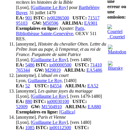
une
recitees les histoires de la Bible
erreur ou
[Lyon], [
Guillaume Le Roy
] pour
Barthélémy
une
Buyer
, 31 juillet 1479
omission:
EA:
901
ISTC:
iv00286500
USTC:
71517
95103
GW:
M50596
ARLIMA:
EA901
Exemplaires en ligne:
Ajouter:
Paris,
Bibliothèque Sainte-Geneviève
, OEXV 511
Courriel
RES.
[anonyme],
Histoire du chevalier Oben. Lettre du
Prêtre Jean au pape, à l'empereur, et au roi de
France. Purgatoire de saint Patrice
[Lyon], [
Guillaume Le Roy
], [vers 1480]
EA:
5486
ISTC:
io00000500
USTC:
71410
765344
GW:
M29819
ARLIMA:
EA5486
[anonyme],
L'abuzé en court
Lyon,
Guillaume Le Roy
, [1480]
EA:
52
USTC:
84554
ARLIMA:
EA52
[anonyme],
Les quinze joyes du mariagge
[Lyon], [
Guillaume Le Roy
], [vers 1479-1480]
EA:
880
ISTC:
iq00030100
USTC:
52009
GW:
M1504910
ARLIMA:
EA880
Exemplaires en ligne:
[Gallica]
[anonyme],
Paris et Vienne
[Lyon], [
Guillaume Le Roy
], [vers 1480]
EA:
1085
ISTC:
ip00112500
USTC: