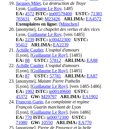
Jacques Milet
,
La destruction de Troye
Lyon,
Guillaume Le Roy
, 1485
EA:
4572
ISTC:
im00579400
USTC:
71381
765631
GW:
M23426
ARLIMA:
EA4572
Exemplaires en ligne:
[München]
[anonyme],
Le chapelet des vertus et des vices
Lyon,
Guillaume Le Roy
, [vers 1485]
EA:
2239
ISTC:
ic00422300
USTC:
95412
ARLIMA:
EA2239
Achille Caulier
,
L'ospital d'amours
[Lyon], [
Guillaume Le Roy
], [1485]
EA:
88
USTC:
57812
ARLIMA:
EA88
Achille Caulier
,
L'ospital d'amours
[Lyon], [
Guillaume Le Roy
], [1485]
EA:
87
USTC:
57781
ARLIMA:
EA87
[anonyme],
Maistre Pierre Pathelin
[Lyon], [
Guillaume Le Roy
], [vers 1485-1486]
EA:
1902
ISTC:
ip00149600
USTC:
45372
GW:
M29797
ARLIMA:
EA1902
François Garin
,
La complainte et regime
François Guarin marchant de Lyon
[Lyon], [
Guillaume Le Roy
], [vers 1486]
EA:
770
ISTC:
ig00072300
USTC:
71080
GW:
10550
ARLIMA:
EA770
[anonyme],
Pierre de Provence et la belle