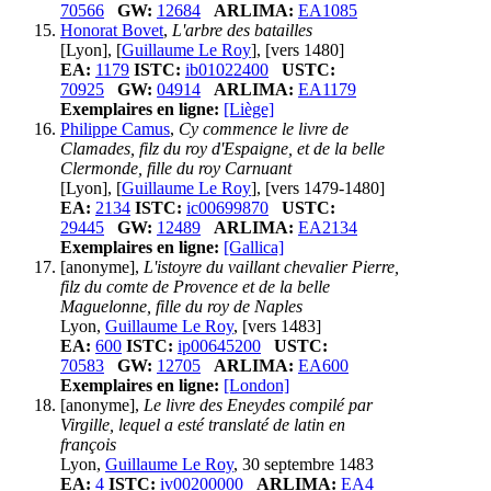
70566
GW:
12684
ARLIMA:
EA1085
Honorat Bovet
,
L'arbre des batailles
[Lyon], [
Guillaume Le Roy
], [vers 1480]
EA:
1179
ISTC:
ib01022400
USTC:
70925
GW:
04914
ARLIMA:
EA1179
Exemplaires en ligne:
[Liège]
Philippe Camus
,
Cy commence le livre de
Clamades, filz du roy d'Espaigne, et de la belle
Clermonde, fille du roy Carnuant
[Lyon], [
Guillaume Le Roy
], [vers 1479-1480]
EA:
2134
ISTC:
ic00699870
USTC:
29445
GW:
12489
ARLIMA:
EA2134
Exemplaires en ligne:
[Gallica]
[anonyme],
L'istoyre du vaillant chevalier Pierre,
filz du comte de Provence et de la belle
Maguelonne, fille du roy de Naples
Lyon,
Guillaume Le Roy
, [vers 1483]
EA:
600
ISTC:
ip00645200
USTC:
70583
GW:
12705
ARLIMA:
EA600
Exemplaires en ligne:
[London]
[anonyme],
Le livre des Eneydes compilé par
Virgille, lequel a esté translaté de latin en
françois
Lyon,
Guillaume Le Roy
, 30 septembre 1483
EA:
4
ISTC:
iv00200000
ARLIMA:
EA4