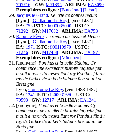
765716
GW:
M51895
ARLIMA:
EA3090
Exemplaires en ligne:
[Barcelona]
[Liège]
Jacques le Grand
,
Le livre de bonnes meurs
[Lyon], [
Guillaume Le Roy
], [vers 1487]
EA:
753
ISTC:
im00035000
USTC:
71292
GW:
M17682
ARLIMA:
EA753
Raoul le Fèvre
,
Le roman de Jason et Medee
[Lyon], [
Guillaume Le Roy
], [vers 1487]
EA:
1971
ISTC:
il00110970
USTC:
71246
GW:
M17458
ARLIMA:
EA1971
Exemplaires en ligne:
[München]
[anonyme],
Ponthus et la belle Sidoine. Cy
commence une excellente histoire laquelle fait
moult a noter du tresvaillant roy Ponthus filz du
roy de Galice de la belle Sidoine fille du roi de
Bretaigne
Lyon,
Guillaume Le Roy
, [vers 1483-1487]
EA:
1241
ISTC:
ip00932650
USTC:
70593
GW:
12717
ARLIMA:
EA1241
[anonyme],
Ponthus et la belle Sidoine. Cy
commence une excellente histoire laquelle fait
moult a noter du tresvaillant roy Ponthus filz du
roy de Galice de la belle Sidoine fille du roi de
Bretaigne
Lyon,
Guillaume Le Roy
, [vers 1483-1487]