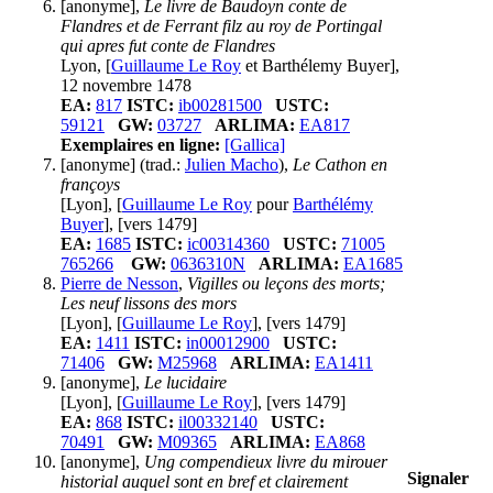
[anonyme],
Le livre de Baudoyn conte de
Flandres et de Ferrant filz au roy de Portingal
qui apres fut conte de Flandres
Lyon, [
Guillaume Le Roy
et Barthélemy Buyer],
12 novembre 1478
EA:
817
ISTC:
ib00281500
USTC:
59121
GW:
03727
ARLIMA:
EA817
Exemplaires en ligne:
[Gallica]
[anonyme] (trad.:
Julien Macho
),
Le Cathon en
françoys
[Lyon], [
Guillaume Le Roy
pour
Barthélémy
Buyer
], [vers 1479]
EA:
1685
ISTC:
ic00314360
USTC:
71005
765266
GW:
0636310N
ARLIMA:
EA1685
Pierre de Nesson
,
Vigilles ou leçons des morts;
Les neuf lissons des mors
[Lyon], [
Guillaume Le Roy
], [vers 1479]
EA:
1411
ISTC:
in00012900
USTC:
71406
GW:
M25968
ARLIMA:
EA1411
[anonyme],
Le lucidaire
[Lyon], [
Guillaume Le Roy
], [vers 1479]
EA:
868
ISTC:
il00332140
USTC:
70491
GW:
M09365
ARLIMA:
EA868
[anonyme],
Ung compendieux livre du mirouer
Signaler
historial auquel sont en bref et clairement