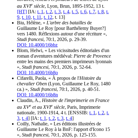
e
au XVI
siècle
, Lyon, Brun, 1895-1952, 13 t.
[HT]
[IA:
t. 1
,
t. 2
,
t. 3
,
t. 4
,
t. 5
,
t. 6
,
t. 7
,
t. 8
,
t.
9
,
t. 10
,
t. 11
,
t. 12
, t. 13]
Biu, Hélène, «
L'arbre des batailles
de
Guillaume Le Roy [pour Barthélemy Buyer?]
vers 1480. Réflexions autour d'une récriture »,
Studi francesi
, 70:1, 2026, p. 29-39.
DOI: 10.4000/16bbz
Blom, Helwi, « Les vicissitudes éditoriales d'un
roman d'aventures médiéval:
Pierre de Provence
entre les mains des premiers imprimeurs lyonnais
»,
Studi francesi
, 70:1, 2026, p. 52-64.
DOI: 10.4000/16b8o
Cifarelli, Paola, « À propos de l'
Histoire du
chevalier Oben
(Lyon, Guillaume Le Roy, 1480
ca.) »,
Studi francesi
, 70:1, 2026, p. 40-51.
DOI: 10.4000/16b8n
Claudin, A.,
Histoire de l'imprimerie en France
e
e
au XV
et au XVI
siècle
, Paris, Imprimerie
nationale, 1900-1914, 4 t. [ENSSIB:
t. 1
,
t. 2
,
t.
3
,
t. 4
] [IA:
t. 1
,
t. 2
,
t. 3
,
t. 4
]
Coilly, Nathalie, « Les éditions illustrées de
Guillaume Le Roy à la BnF: l'apport d'Icono 15
»,
Studi francesi
, 70:1, 2026, p. 125-155.