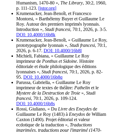
Humanism, 1470-80 »,
The Library
, 30:2, 1960,
p. 111-123.
[jstor.org]
Krumenacker, Jean-Benoît, et Francesco
Montorsi, « Barthélemy Buyer et Guillaume Le
Roy. Autour des premiers imprimés lyonnais.
Introduction »,
Studi francesi
, 70:1, 2026, p. 3-5.
DOI: 10.4000/16b8k
Krumenacker, Jean-Benoît, « Guillaume Le Roy,
prototypographe lyonnais »,
Studi francesi
, 70:1,
2026, p. 6-17.
DOI: 10.4000/16b8l
Michieli, Fabiana, « Guillaume Le Roy
imprimeur de
Ponthus et Sidoine
. Histoire
éditoriale et étude philologique des éditions
lyonnaises »,
Studi francesi
, 70:1, 2026, p. 82-
95.
DOI: 10.4000/16b8q
Parussa, Gabriella, « Guillaume Le Roy
imprimeur de textes de théâtre:
Pathelin
et le
Mystere de la Destruction de Troie
»,
Studi
francesi
, 70:1, 2026, p. 109-124.
DOI: 10.4000/16b8s
Rossi, Giuliano, « Du
Livre des Eneydes
de
Guillaume Le Roy (1483) à
Eneydos
de William
Caxton (1490). Projet éditorial et valeur
ecdotique de la traduction »,
Traductions
imprimées, traductions pour l'imprimé (1470-