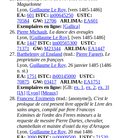
Maguelonne
Lyon,
Guillaume Le Roy
, [vers 1485-1486]
EA:
601
ISTC:
ip00645250
USTC:
70584
GW:
12706
ARLIMA:
EA601
Exemplaires en ligne:
[Gallica]
Pierre Michault
,
La dance des aveugles
Lyon, [
Guillaume Le Roy
], [vers 1485-1486]
EA:
1447
ISTC:
im00565300
USTC:
71371
GW:
M23344
ARLIMA:
EA1447
Barthelemy of England
(trad.:
Pierre Farget
),
Le
proprietaire en françoys
Lyon,
Guillaume Le Roy
, 26 janvier 1485 (1486
n. st.)
EA:
1751
ISTC:
ib00145000
USTC:
70875
GW:
03417
ARLIMA:
EA1751
Exemplaires en ligne:
[GB:
ex. 1
,
ex. 2
,
ex. 3
]
[IA]
[Lyon]
[Meaux]
Francesc Eiximenis
(trad.: [anonyme]),
C'est le
prologue de cest present livre appellé le Livre des
sains anges, compilé par frere Francoys
Eximines de l'ordre des Freres mineurs a la
requeste de messire Pierre Dartes, chevalier,
chambellain et maistre d'ostel du roy d'Arragon
Lyon,
Guillaume Le Roy
, 20 mai 1486
EA:
3090
ISTC:
ix00009500
USTC:
71520