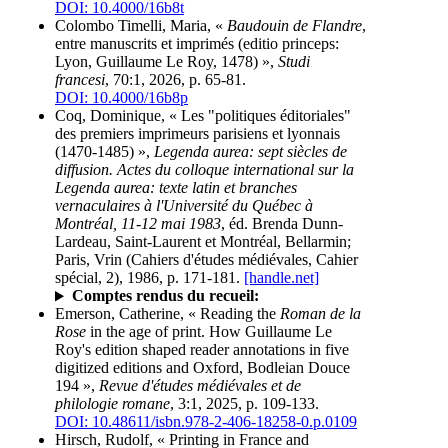
DOI: 10.4000/16b8t
Colombo Timelli, Maria, «
Baudouin de Flandre
,
entre manuscrits et imprimés (editio princeps:
Lyon, Guillaume Le Roy, 1478) »,
Studi
francesi
, 70:1, 2026, p. 65-81.
DOI: 10.4000/16b8p
Coq, Dominique, « Les "politiques éditoriales"
des premiers imprimeurs parisiens et lyonnais
(1470-1485) »,
Legenda aurea: sept siècles de
diffusion. Actes du colloque international sur la
Legenda aurea: texte latin et branches
vernaculaires à l'Université du Québec à
Montréal, 11-12 mai 1983
, éd. Brenda Dunn-
Lardeau, Saint-Laurent et Montréal, Bellarmin;
Paris, Vrin (Cahiers d'études médiévales, Cahier
spécial, 2), 1986, p. 171-181.
[handle.net]
Comptes rendus du recueil:
Emerson, Catherine, « Reading the
Roman de la
Rose
in the age of print. How Guillaume Le
Roy's edition shaped reader annotations in five
digitized editions and Oxford, Bodleian Douce
194 »,
Revue d'études médiévales et de
philologie romane
, 3:1, 2025, p. 109-133.
DOI: 10.48611/isbn.978-2-406-18258-0.p.0109
Hirsch, Rudolf, « Printing in France and