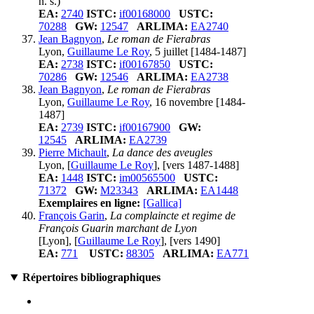
n. s.)
EA:
2740
ISTC:
if00168000
USTC:
70288
GW:
12547
ARLIMA:
EA2740
Jean Bagnyon
,
Le roman de Fierabras
Lyon,
Guillaume Le Roy
, 5 juillet [1484-1487]
EA:
2738
ISTC:
if00167850
USTC:
70286
GW:
12546
ARLIMA:
EA2738
Jean Bagnyon
,
Le roman de Fierabras
Lyon,
Guillaume Le Roy
, 16 novembre [1484-
1487]
EA:
2739
ISTC:
if00167900
GW:
12545
ARLIMA:
EA2739
Pierre Michault
,
La dance des aveugles
Lyon, [
Guillaume Le Roy
], [vers 1487-1488]
EA:
1448
ISTC:
im00565500
USTC:
71372
GW:
M23343
ARLIMA:
EA1448
Exemplaires en ligne:
[Gallica]
François Garin
,
La complaincte et regime de
François Guarin marchant de Lyon
[Lyon], [
Guillaume Le Roy
], [vers 1490]
EA:
771
USTC:
88305
ARLIMA:
EA771
Répertoires bibliographiques