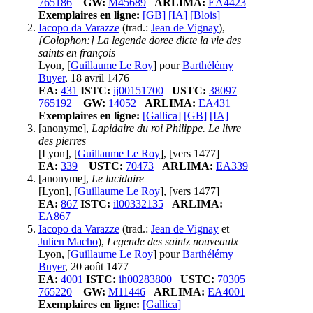
765186
GW:
M45689
ARLIMA:
EA4423
Exemplaires en ligne:
[GB]
[IA]
[Blois]
Iacopo da Varazze
(trad.:
Jean de Vignay
),
[Colophon:] La legende doree dicte la vie des
saints en françois
Lyon, [
Guillaume Le Roy
] pour
Barthélémy
Buyer
, 18 avril 1476
EA:
431
ISTC:
ij00151700
USTC:
38097
765192
GW:
14052
ARLIMA:
EA431
Exemplaires en ligne:
[Gallica]
[GB]
[IA]
[anonyme],
Lapidaire du roi Philippe. Le livre
des pierres
[Lyon], [
Guillaume Le Roy
], [vers 1477]
EA:
339
USTC:
70473
ARLIMA:
EA339
[anonyme],
Le lucidaire
[Lyon], [
Guillaume Le Roy
], [vers 1477]
EA:
867
ISTC:
il00332135
ARLIMA:
EA867
Iacopo da Varazze
(trad.:
Jean de Vignay
et
Julien Macho
),
Legende des saintz nouveaulx
Lyon, [
Guillaume Le Roy
] pour
Barthélémy
Buyer
, 20 août 1477
EA:
4001
ISTC:
ih00283800
USTC:
70305
765220
GW:
M11446
ARLIMA:
EA4001
Exemplaires en ligne:
[Gallica]