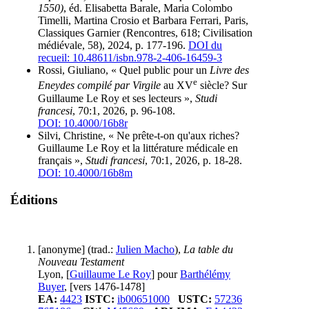
1550)
, éd. Elisabetta Barale, Maria Colombo
Timelli, Martina Crosio et Barbara Ferrari, Paris,
Classiques Garnier (Rencontres, 618; Civilisation
médiévale, 58), 2024, p. 177-196.
DOI du
recueil: 10.48611/isbn.978-2-406-16459-3
Rossi, Giuliano, « Quel public pour un
Livre des
e
Eneydes compilé par Virgile
au XV
siècle? Sur
Guillaume Le Roy et ses lecteurs »,
Studi
francesi
, 70:1, 2026, p. 96-108.
DOI: 10.4000/16b8r
Silvi, Christine, « Ne prête-t-on qu'aux riches?
Guillaume Le Roy et la littérature médicale en
français »,
Studi francesi
, 70:1, 2026, p. 18-28.
DOI: 10.4000/16b8m
Éditions
[anonyme] (trad.:
Julien Macho
),
La table du
Nouveau Testament
Lyon, [
Guillaume Le Roy
] pour
Barthélémy
Buyer
, [vers 1476-1478]
EA:
4423
ISTC:
ib00651000
USTC:
57236