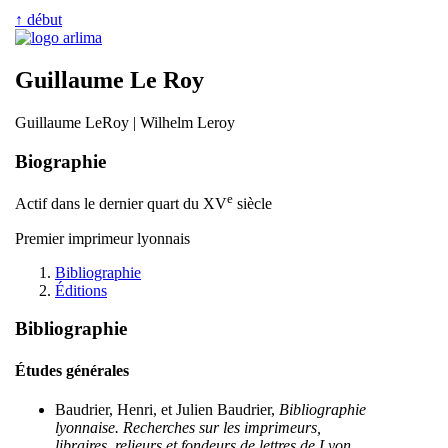
↑ début
Guillaume Le Roy
Guillaume LeRoy | Wilhelm Leroy
Biographie
e
Actif dans le dernier quart du XV
siècle
Premier imprimeur lyonnais
Bibliographie
Éditions
Bibliographie
Études générales
Baudrier, Henri, et Julien Baudrier,
Bibliographie
lyonnaise. Recherches sur les imprimeurs,
libraires, relieurs et fondeurs de lettres de Lyon