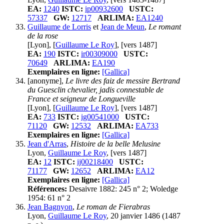
EA:
1240
ISTC:
ip00932600
USTC:
57337
GW:
12717
ARLIMA:
EA1240
Guillaume de Lorris
et
Jean de Meun
,
Le romant
de la rose
[Lyon], [
Guillaume Le Roy
], [vers 1487]
EA:
190
ISTC:
ir00309000
USTC:
70649
ARLIMA:
EA190
Exemplaires en ligne:
[Gallica]
[anonyme],
Le livre des faiz de messire Bertrand
du Guesclin chevalier, jadis connestable de
France et seigneur de Longueville
[Lyon], [
Guillaume Le Roy
], [vers 1487]
EA:
733
ISTC:
ig00541000
USTC:
71120
GW:
12532
ARLIMA:
EA733
Exemplaires en ligne:
[Gallica]
Jean d'Arras
,
Histoire de la belle Melusine
Lyon,
Guillaume Le Roy
, [vers 1487]
EA:
12
ISTC:
ij00218400
USTC:
71177
GW:
12652
ARLIMA:
EA12
Exemplaires en ligne:
[Gallica]
Références:
Desaivre 1882: 245 n° 2; Woledge
1954: 61 n° 2
Jean Bagnyon
,
Le roman de Fierabras
Lyon,
Guillaume Le Roy
, 20 janvier 1486 (1487