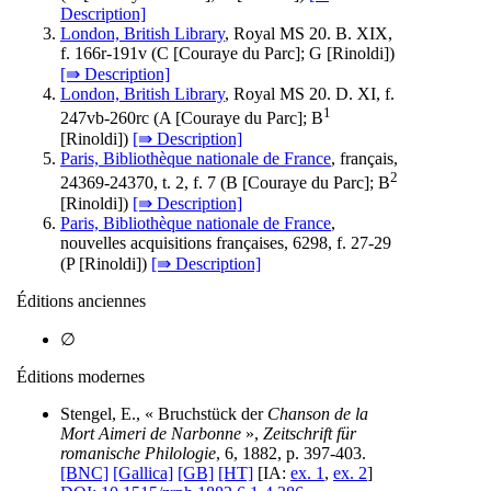
Description]
London, British Library
, Royal MS 20. B. XIX,
f. 166r-191v (
C
[Couraye du Parc];
G
[Rinoldi])
[⇛ Description]
London, British Library
, Royal MS 20. D. XI, f.
1
247vb-260rc (
A
[Couraye du Parc];
B
[Rinoldi])
[⇛ Description]
Paris, Bibliothèque nationale de France
, français,
2
24369-24370, t. 2, f. 7 (
B
[Couraye du Parc];
B
[Rinoldi])
[⇛ Description]
Paris, Bibliothèque nationale de France
,
nouvelles acquisitions françaises, 6298, f. 27-29
(
P
[Rinoldi])
[⇛ Description]
Éditions anciennes
∅
Éditions modernes
Stengel, E., « Bruchstück der
Chanson de la
Mort Aimeri de Narbonne
»,
Zeitschrift für
romanische Philologie
, 6, 1882, p. 397-403.
[BNC]
[Gallica]
[GB]
[HT]
[IA:
ex. 1
,
ex. 2
]