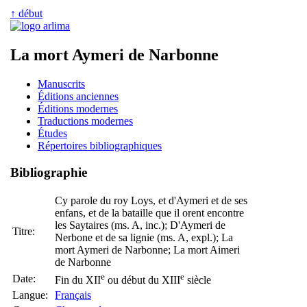
↑ début
La mort Aymeri de Narbonne
Manuscrits
Éditions anciennes
Éditions modernes
Traductions modernes
Études
Répertoires bibliographiques
Bibliographie
Cy parole du roy Loys, et d'Aymeri et de ses
enfans, et de la bataille que il orent encontre
les Saytaires (ms. A, inc.); D'Aymeri de
Titre:
Nerbone et de sa lignie (ms. A, expl.); La
mort Aymeri de Narbonne; La mort Aimeri
de Narbonne
e
e
Date:
Fin du XII
ou début du XIII
siècle
Langue:
Français