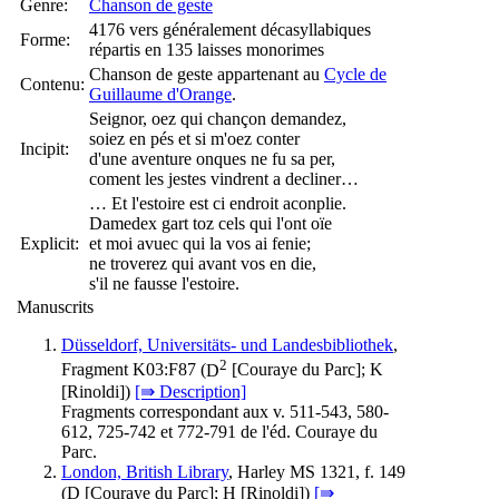
Genre:
Chanson de geste
4176 vers généralement décasyllabiques
Forme:
répartis en 135 laisses monorimes
Chanson de geste appartenant au
Cycle de
Contenu:
Guillaume d'Orange
.
Seignor, oez qui chançon demandez,
soiez en pés et si m'oez conter
Incipit:
d'une aventure onques ne fu sa per,
coment les jestes vindrent a decliner…
… Et l'estoire est ci endroit aconplie.
Damedex gart toz cels qui l'ont oïe
Explicit:
et moi avuec qui la vos ai fenie;
ne troverez qui avant vos en die,
s'il ne fausse l'estoire.
Manuscrits
Düsseldorf, Universitäts- und Landesbibliothek
,
2
Fragment K03:F87 (
D
[Couraye du Parc];
K
[Rinoldi])
[⇛ Description]
Fragments correspondant aux v. 511-543, 580-
612, 725-742 et 772-791 de l'éd. Couraye du
Parc.
London, British Library
, Harley MS 1321, f. 149
(
D
[Couraye du Parc];
H
[Rinoldi])
[⇛