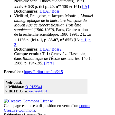
Nouvelle série. Études et documents), 1951,
os
xxxiv + 638 p.
(ici p. 20, n
159 et 161)
[IA]
Dictionnaires:
DEAF Boss
Vielliard, Françoise, et Jacques Monfrin,
Manuel
bibliographique de la littérature française du
Moyen Âge de Robert Bossuat. Troisième
supplément (1960-1980)
, Paris, Centre national
de la recherche scientifique, 1986-1991, 2 t., xii
o
+ 1136 p.
(ici t. 1, p. 86-87, n
855)
[IA:
t. 1
,
t.
2
]
Dictionnaires:
DEAF Boss2
Compte rendu:
T. 1:
Geneviève Hasenohr,
dans
Bibliothèque de l'École des chartes
, 146:1,
1988, p. 194-195.
[Pers]
Permalien:
https://arlima.net/no/215
Voir aussi:
>
Wikidata:
Q19132341
>
IRHT:
Jonas:
oeuvre/4161
Cette page est mise à disposition en vertu d'un
contrat
Creative Commons
.
Rédaction:
Laurent Brun