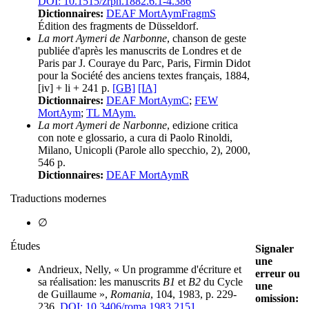
DOI: 10.1515/zrph.1882.6.1-4.386
Dictionnaires:
DEAF MortAymFragmS
Édition des fragments de Düsseldorf.
La mort Aymeri de Narbonne
, chanson de geste
publiée d'après les manuscrits de Londres et de
Paris par J. Couraye du Parc, Paris, Firmin Didot
pour la Société des anciens textes français, 1884,
[iv] + li + 241 p.
[GB]
[IA]
Dictionnaires:
DEAF MortAymC
;
FEW
MortAym
;
TL MAym.
La mort Aymeri de Narbonne
, edizione critica
con note e glossario, a cura di Paolo Rinoldi,
Milano, Unicopli (Parole allo specchio, 2), 2000,
546 p.
Dictionnaires:
DEAF MortAymR
Traductions modernes
∅
Études
Signaler
une
Andrieux, Nelly, « Un programme d'écriture et
erreur ou
sa réalisation: les manuscrits
B1
et
B2
du Cycle
une
de Guillaume »,
Romania
, 104, 1983, p. 229-
omission:
236.
DOI: 10.3406/roma.1983.2151