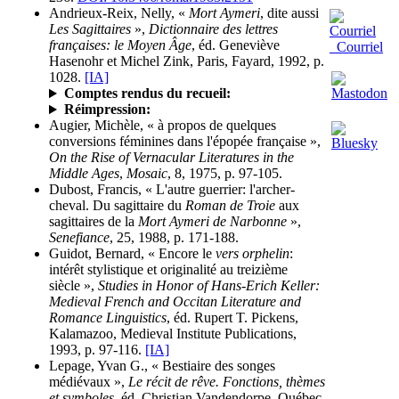
Andrieux-Reix, Nelly, «
Mort Aymeri
, dite aussi
Les Sagittaires
»,
Dictionnaire des lettres
françaises: le Moyen Âge
, éd. Geneviève
Courriel
Hasenohr et Michel Zink, Paris, Fayard, 1992, p.
1028.
[IA]
Comptes rendus du recueil:
Réimpression:
Augier, Michèle, « à propos de quelques
conversions féminines dans l'épopée française »,
On the Rise of Vernacular Literatures in the
Middle Ages
,
Mosaic
, 8, 1975, p. 97-105.
Dubost, Francis, « L'autre guerrier: l'archer-
cheval. Du sagittaire du
Roman de Troie
aux
sagittaires de la
Mort Aymeri de Narbonne
»,
Senefiance
, 25, 1988, p. 171-188.
Guidot, Bernard, « Encore le
vers orphelin
:
intérêt stylistique et originalité au treizième
siècle »,
Studies in Honor of Hans-Erich Keller:
Medieval French and Occitan Literature and
Romance Linguistics
, éd. Rupert T. Pickens,
Kalamazoo, Medieval Institute Publications,
1993, p. 97-116.
[IA]
Lepage, Yvan G., « Bestiaire des songes
médiévaux »,
Le récit de rêve. Fonctions, thèmes
et symboles
, éd. Christian Vandendorpe, Québec,