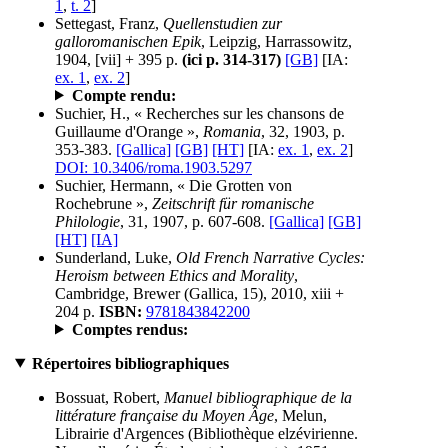
1
,
t. 2
]
Settegast, Franz,
Quellenstudien zur
galloromanischen Epik
, Leipzig, Harrassowitz,
1904, [vii] + 395 p.
(ici p. 314-317)
[GB]
[IA:
ex. 1
,
ex. 2
]
Compte rendu:
Suchier, H., « Recherches sur les chansons de
Guillaume d'Orange »,
Romania
, 32, 1903, p.
353-383.
[Gallica]
[GB]
[HT]
[IA:
ex. 1
,
ex. 2
]
DOI: 10.3406/roma.1903.5297
Suchier, Hermann, « Die Grotten von
Rochebrune »,
Zeitschrift für romanische
Philologie
, 31, 1907, p. 607-608.
[Gallica]
[GB]
[HT]
[IA]
Sunderland, Luke,
Old French Narrative Cycles:
Heroism between Ethics and Morality
,
Cambridge, Brewer (Gallica, 15), 2010, xiii +
204 p.
ISBN:
9781843842200
Comptes rendus:
Répertoires bibliographiques
Bossuat, Robert,
Manuel bibliographique de la
littérature française du Moyen Âge
, Melun,
Librairie d'Argences (Bibliothèque elzévirienne.