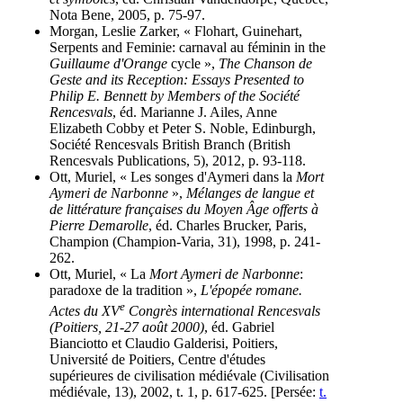
Nota Bene, 2005, p. 75-97.
Morgan, Leslie Zarker, « Flohart, Guinehart,
Serpents and Feminie: carnaval au féminin in the
Guillaume d'Orange
cycle »,
The Chanson de
Geste and its Reception: Essays Presented to
Philip E. Bennett by Members of the Société
Rencesvals
, éd. Marianne J. Ailes, Anne
Elizabeth Cobby et Peter S. Noble, Edinburgh,
Société Rencesvals British Branch (British
Rencesvals Publications, 5), 2012, p. 93-118.
Ott, Muriel, « Les songes d'Aymeri dans la
Mort
Aymeri de Narbonne
»,
Mélanges de langue et
de littérature françaises du Moyen Âge offerts à
Pierre Demarolle
, éd. Charles Brucker, Paris,
Champion (Champion-Varia, 31), 1998, p. 241-
262.
Ott, Muriel, « La
Mort Aymeri de Narbonne
:
paradoxe de la tradition »,
L'épopée romane.
e
Actes du XV
Congrès international Rencesvals
(Poitiers, 21-27 août 2000)
, éd. Gabriel
Bianciotto et Claudio Galderisi, Poitiers,
Université de Poitiers, Centre d'études
supérieures de civilisation médiévale (Civilisation
médiévale, 13), 2002, t. 1, p. 617-625. [Persée:
t.