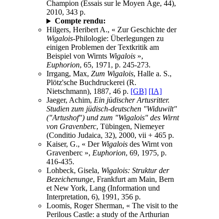
Champion (Essais sur le Moyen Âge, 44),
2010, 343 p.
Compte rendu:
Hilgers, Heribert A., « Zur Geschichte der
Wigalois
-Philologie: Überlegungen zu
einigen Problemen der Textkritik am
Beispiel von Wirnts
Wigalois
»,
Euphorion
, 65, 1971, p. 245-273.
Irrgang, Max,
Zum Wigalois
, Halle a. S.,
Plötz'sche Buchdruckerei (R.
Nietschmann), 1887, 46 p.
[GB]
[IA]
Jaeger, Achim,
Ein jüdischer Artusritter.
Studien zum jüdisch-deutschen "Widuwilt"
("Artushof") und zum "Wigalois" des Wirnt
von Gravenberc
, Tübingen, Niemeyer
(Conditio Judaica, 32), 2000, vii + 465 p.
Kaiser, G., « Der
Wigalois
des Wirnt von
Gravenberc »,
Euphorion
, 69, 1975, p.
416-435.
Lohbeck, Gisela,
Wigalois: Struktur der
Bezeichenunge
, Frankfurt am Main, Bern
et New York, Lang (Information und
Interpretation, 6), 1991, 356 p.
Loomis, Roger Sherman, « The visit to the
Perilous Castle: a study of the Arthurian