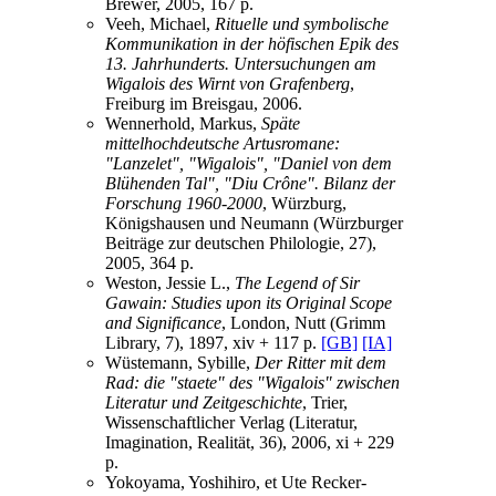
Brewer, 2005, 167 p.
Veeh, Michael,
Rituelle und symbolische
Kommunikation in der höfischen Epik des
13. Jahrhunderts. Untersuchungen am
Wigalois des Wirnt von Grafenberg
,
Freiburg im Breisgau, 2006.
Wennerhold, Markus,
Späte
mittelhochdeutsche Artusromane:
"Lanzelet", "Wigalois", "Daniel von dem
Blühenden Tal", "Diu Crône". Bilanz der
Forschung 1960-2000
, Würzburg,
Königshausen und Neumann (Würzburger
Beiträge zur deutschen Philologie, 27),
2005, 364 p.
Weston, Jessie L.,
The Legend of Sir
Gawain: Studies upon its Original Scope
and Significance
, London, Nutt (Grimm
Library, 7), 1897, xiv + 117 p.
[GB]
[IA]
Wüstemann, Sybille,
Der Ritter mit dem
Rad: die "staete" des "Wigalois" zwischen
Literatur und Zeitgeschichte
, Trier,
Wissenschaftlicher Verlag (Literatur,
Imagination, Realität, 36), 2006, xi + 229
p.
Yokoyama, Yoshihiro, et Ute Recker-