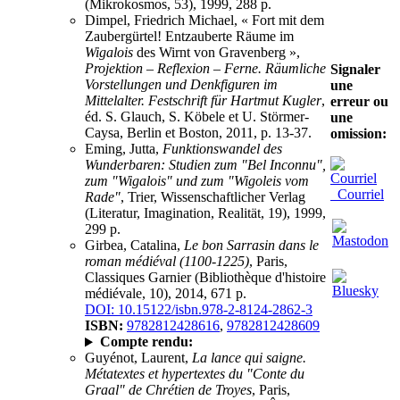
(Mikrokosmos, 53), 1999, 288 p.
Dimpel, Friedrich Michael, « Fort mit dem
Zaubergürtel! Entzauberte Räume im
Wigalois
des Wirnt von Gravenberg »,
Projektion – Reflexion – Ferne. Räumliche
Signaler
Vorstellungen und Denkfiguren im
une
Mittelalter. Festschrift für Hartmut Kugler
,
erreur ou
éd. S. Glauch, S. Köbele et U. Störmer-
une
Caysa, Berlin et Boston, 2011, p. 13-37.
omission:
Eming, Jutta,
Funktionswandel des
Wunderbaren: Studien zum "Bel Inconnu",
zum "Wigalois" und zum "Wigoleis vom
Courriel
Rade"
, Trier, Wissenschaftlicher Verlag
(Literatur, Imagination, Realität, 19), 1999,
299 p.
Girbea, Catalina,
Le bon Sarrasin dans le
roman médiéval (1100-1225)
, Paris,
Classiques Garnier (Bibliothèque d'histoire
médiévale, 10), 2014, 671 p.
DOI: 10.15122/isbn.978-2-8124-2862-3
ISBN:
9782812428616
,
9782812428609
Compte rendu:
Guyénot, Laurent,
La lance qui saigne.
Métatextes et hypertextes du "Conte du
Graal" de Chrétien de Troyes
, Paris,