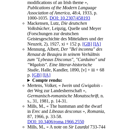
modifications of an Irish theme »,
Publications of the Modern Language
Association of America
, 48:4, 1933, p.
1000-1035.
DOI: 10.2307/458193
Mackensen, Lutz,
Die deutschen
Volksbücher
, Leipzig, Quelle und Meyer
(Forschungen zur deutschen
Geistesgeschichte des Mittelalters und der
Neuzeit, 2), 1927, xi + 152 p.
[GB]
[IA]
Mennung, Albert,
Der "Bel inconnu" des
Renaut de Beaujeu in seinem Verhältnis
zum "Lybeaus Disconus", "Carduino" und
"Wigalois". Eine litterar-historische
Studie
, Halle, Kandler, 1890, [v] + iii + 68
p.
[GB]
[IA]
Compte rendu:
Mertens, Volker, «
Iwein
und
Gwigalois
-
der Weg zur Landesherrschaft »,
Germanisch-romanische Monatsschrift
, n.
s., 31, 1981, p. 14-31.
Mills, M., « The huntsman and the dwarf
in
Erec
and
Libeaus desconus
»,
Romania
,
87, 1966, p. 33-58.
DOI: 10.3406/roma.1966.2550
Mills, M., « A note on
Sir Launfal
733-744