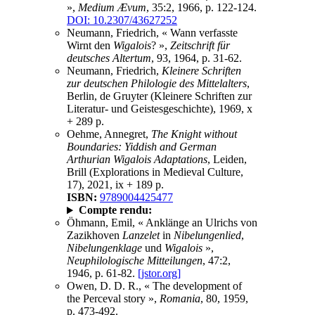
»,
Medium Ævum
, 35:2, 1966, p. 122-124.
DOI: 10.2307/43627252
Neumann, Friedrich, « Wann verfasste
Wirnt den
Wigalois
? »,
Zeitschrift für
deutsches Altertum
, 93, 1964, p. 31-62.
Neumann, Friedrich,
Kleinere Schriften
zur deutschen Philologie des Mittelalters
,
Berlin, de Gruyter (Kleinere Schriften zur
Literatur- und Geistesgeschichte), 1969, x
+ 289 p.
Oehme, Annegret,
The Knight without
Boundaries: Yiddish and German
Arthurian Wigalois Adaptations
, Leiden,
Brill (Explorations in Medieval Culture,
17), 2021, ix + 189 p.
ISBN:
9789004425477
Compte rendu:
Öhmann, Emil, « Anklänge an Ulrichs von
Zazikhoven
Lanzelet
in
Nibelungenlied
,
Nibelungenklage
und
Wigalois
»,
Neuphilologische Mitteilungen
, 47:2,
1946, p. 61-82.
[jstor.org]
Owen, D. D. R., « The development of
the Perceval story »,
Romania
, 80, 1959,
p. 473-492.