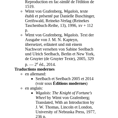
Reproduction en fac-similé de l'édition de
1519.
Wirnt von Grafenberg,
Wigalois
, texte
établi et présenté par Danielle Buschinger,
Greifswald, Reineke-Verlag (Reinekes
Taschenbuch-Reihe, 13), 1996, xv + 112
p.
Wirnt von Grafenberg,
Wigalois.
Text der
Ausgabe von J. M. N. Kapteyn,
übersetzet, erläutert und mit einem
Nachwort versehen von Sabine Seelbach
und Ulrich Seelbach, Berlin et New York,
de Gruyter (de Gruyter Texte), 2005, 329
e
p. — 2
éd., 2014.
Traductions modernes
en allemand:
Seelbach et Seelbach 2005 et 2014
(voir sous
Éditions modernes
)
en anglais:
Wigalois: The Knight of Fortune's
Wheel
by Wirnt von Grafenberg;
Translated, With an Introduction by
J. W. Thomas, Lincoln et London,
University of Nebraska Press, 1977,
236 p.