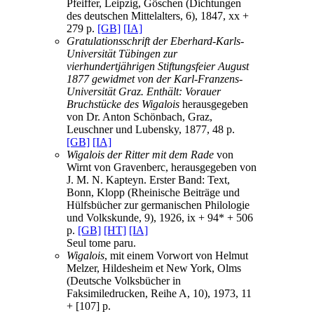
Pfeiffer, Leipzig, Göschen (Dichtungen
des deutschen Mittelalters, 6), 1847, xx +
279 p.
[GB]
[IA]
Gratulationsschrift der Eberhard-Karls-
Universität Tübingen zur
vierhundertjährigen Stiftungsfeier August
1877 gewidmet von der Karl-Franzens-
Universität Graz. Enthält: Vorauer
Bruchstücke des Wigalois
herausgegeben
von Dr. Anton Schönbach, Graz,
Leuschner und Lubensky, 1877, 48 p.
[GB]
[IA]
Wigalois der Ritter mit dem Rade
von
Wirnt von Gravenberc, herausgegeben von
J. M. N. Kapteyn. Erster Band: Text,
Bonn, Klopp (Rheinische Beiträge und
Hülfsbücher zur germanischen Philologie
und Volkskunde, 9), 1926, ix + 94* + 506
p.
[GB]
[HT]
[IA]
Seul tome paru.
Wigalois
, mit einem Vorwort von Helmut
Melzer, Hildesheim et New York, Olms
(Deutsche Volksbücher in
Faksimiledrucken, Reihe A, 10), 1973, 11
+ [107] p.