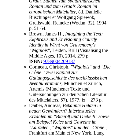
Graal. Studien zum spätarthurischen
Roman und zum Graals-Roman im
europäischen Mittelalter
, éd. Danielle
Buschinger et Wolfgang Spiewok,
Greifswald, Reineke (Wodan, 32), 1994,
p. 51-64.
Brown, James H.,
Imagining the Text:
Ekphrasis and Envisioning Courtly
Identity in Wirnt von Gravenberg's
"Wigalois"
, Leiden, Brill (Visualising the
Middle Ages, 10), 2014, 279 p.
ISBN:
9789004269187
Cormeau, Christoph,
"Wigalois" und "Die
Crône": zwei Kapitel zur
Gattungsgeschichte des nachklassischen
Aventiureromans
, München et Zürich,
Artemis (Münchener Texte und
Untersuchungen zur deutschen Literatur
des Mittelalters, 57), 1977, ix + 273 p.
Daiber, Andreas,
Bekannte Helden in
neuen Gewändern? Intertextuelles
Erzählen im "Biterolf und Dietleib" sowie
am Beispiel Keies und Gaweins im
"Lanzelet", "Wigalois" und der "Crone"
,
Frankfurt am Main et New York, Lang