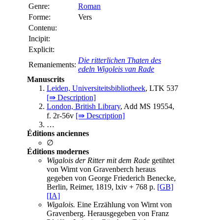
Genre:
Roman
Forme:
Vers
Contenu:
Incipit:
Explicit:
Die ritterlichen Thaten des
Remaniements:
edeln Wigoleis van Rade
Manuscrits
Leiden, Universiteitsbibliotheek
, LTK 537
[⇛ Description]
London, British Library
, Add MS 19554,
f. 2r-56v
[⇛ Description]
…
Éditions anciennes
∅
Éditions modernes
Wigalois der Ritter mit dem Rade
getihtet
von Wirnt von Gravenberch heraus
gegeben von George Friederich Benecke,
Berlin, Reimer, 1819, lxiv + 768 p.
[GB]
[IA]
Wigalois.
Eine Erzählung von Wirnt von
Gravenberg. Herausgegeben von Franz