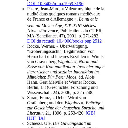
DOI: 10.3406/roma.1959.3196
Pastré, Jean-Marc, « Valeur mythique de la
nudité dans quelques romans médiévaux
de France et d'Allemagne »,
Le nu et le
e
e
vêtu au Moyen Âge, XII
-XIII
siècles
,
Aix-en-Provence, Publications du CUER
MA (Senefiance, 47), 2001, p. 271-282.
DOI du recueil: 10.4000/books.pup.2512
Röcke, Werner, « Überwältigung.
"Eroberungssucht", Legitimation von
Herrschaft und lineares Erzählen in Wirnts
von Gravenberg
Wigalois
»,
Norm und
Krise von Kommunikation. Inszenierungen
literarischer und sozialer Interaktion im
Mittelalter. Für Peter Moos
, éd. Alois
Hahn, Gert Melville et Werner Röcke,
Berlin, Lit (Geschichte: Forschung und
Wissenschaft, 24), 2006, p. 225-248.
Saran, Franz, « Ueber Wirnt von
Grafenberg und den
Wigalois
»,
Beiträge
zur Geschichte der deutschen Sprache und
Literatur
, 21, 1896, p. 253-420.
[GB]
[HT]
[IA]
Schiessl, Ute,
Die Gawangestalt im