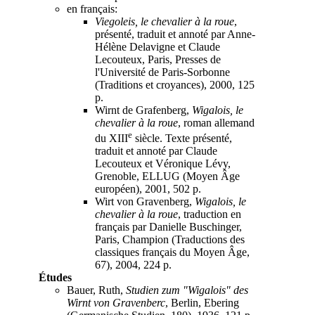
en français:
Viegoleis, le chevalier à la roue
,
présenté, traduit et annoté par Anne-
Hélène Delavigne et Claude
Lecouteux, Paris, Presses de
l'Université de Paris-Sorbonne
(Traditions et croyances), 2000, 125
p.
Wirnt de Grafenberg,
Wigalois, le
chevalier à la roue
, roman allemand
e
du XIII
siècle. Texte présenté,
traduit et annoté par Claude
Lecouteux et Véronique Lévy,
Grenoble, ELLUG (Moyen Âge
européen), 2001, 502 p.
Wirt von Gravenberg,
Wigalois, le
chevalier à la roue
, traduction en
français par Danielle Buschinger,
Paris, Champion (Traductions des
classiques français du Moyen Âge,
67), 2004, 224 p.
Études
Bauer, Ruth,
Studien zum "Wigalois" des
Wirnt von Gravenberc
, Berlin, Ebering