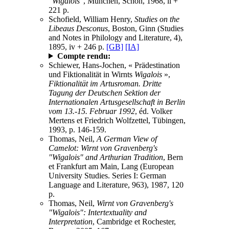
"Wigalois"
, München, Schön, 1968, ii +
221 p.
Schofield, William Henry,
Studies on the
Libeaus Desconus
, Boston, Ginn (Studies
and Notes in Philology and Literature, 4),
1895, iv + 246 p.
[GB]
[IA]
Compte rendu:
Schiewer, Hans-Jochen, « Prädestination
und Fiktionalität in Wirnts
Wigalois
»,
Fiktionalität im Artusroman. Dritte
Tagung der Deutschen Sektion der
Internationalen Artusgesellschaft in Berlin
vom 13.-15. Februar 1992
, éd. Volker
Mertens et Friedrich Wolfzettel, Tübingen,
1993, p. 146-159.
Thomas, Neil,
A German View of
Camelot: Wirnt von Gravenberg's
"Wigalois" and Arthurian Tradition
, Bern
et Frankfurt am Main, Lang (European
University Studies. Series I: German
Language and Literature, 963), 1987, 120
p.
Thomas, Neil,
Wirnt von Gravenberg's
"Wigalois": Intertextuality and
Interpretation
, Cambridge et Rochester,