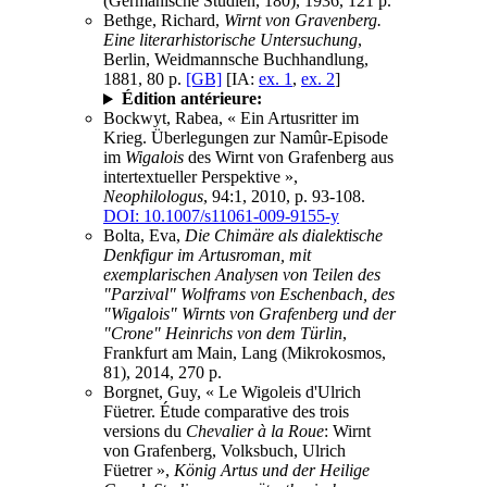
(Germanische Studien, 180), 1936, 121 p.
Bethge, Richard,
Wirnt von Gravenberg.
Eine literarhistorische Untersuchung
,
Berlin, Weidmannsche Buchhandlung,
1881, 80 p.
[GB]
[IA:
ex. 1
,
ex. 2
]
Édition antérieure:
Bockwyt, Rabea, « Ein Artusritter im
Krieg. Überlegungen zur Namûr-Episode
im
Wigalois
des Wirnt von Grafenberg aus
intertextueller Perspektive »,
Neophilologus
, 94:1, 2010, p. 93-108.
DOI: 10.1007/s11061-009-9155-y
Bolta, Eva,
Die Chimäre als dialektische
Denkfigur im Artusroman, mit
exemplarischen Analysen von Teilen des
"Parzival" Wolframs von Eschenbach, des
"Wigalois" Wirnts von Grafenberg und der
"Crone" Heinrichs von dem Türlin
,
Frankfurt am Main, Lang (Mikrokosmos,
81), 2014, 270 p.
Borgnet, Guy, « Le Wigoleis d'Ulrich
Füetrer. Étude comparative des trois
versions du
Chevalier à la Roue
: Wirnt
von Grafenberg, Volksbuch, Ulrich
Füetrer »,
König Artus und der Heilige