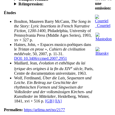
une
Réimpression:
omission:
Études
Boulton, Maureen Barry McCann,
The Song in
Courriel
the Story: Lyric Insertions in French Narrative
Fiction, 1200-1400
, Philadelphia, University of
Pennsylvania Press (Middle Ages Series), 1993,
xv + 327 p.
Haines, John, « Espaces musico-poétiques dans
le
Tristan en prose
»,
Cahiers de civilisation
médiévale
, 50, 2007, p. 11-31.
DOI: 10.3406/ccmed.2007.2951
Maillard, Jean,
évolution et esthétique du lai
e
lyrique des origines à la fin du XIV
siècle
, Paris,
Centre de documentation universitaire, 1963.
Wolf, Ferdinand,
Über die Lais, Sequenzen und
Leiche. Ein Beitrag zur Geschichte der
rhythmischen Formen und Singweisen der
Volkslieder und der volksmässigen Kirchen- und
Kunstlieder im Mittelalter
, Heidelberg, Winter,
1841, xvi + 516 p.
[GB]
[IA]
Permalien:
https://arlima.net/no/2177