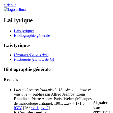
↑ début
Lai lyrique
Lais lyriques
Bibliographie générale
Lais lyriques
Hermins (La lais des)
Pastourele (La lais de la)
Bibliographie générale
Recueils
Lais et descorts français du 13e siècle — texte et
musique —
publiés par Alfred Jeanroy, Louis
Brandin et Pierre Aubry, Paris, Welter (Mélanges
Signaler
de musicologie critique), 1901, xxiv + 171 p.
une
[GB]
[IA:
ex. 1
,
ex. 2
]
erreur ou
Comptes rendus: