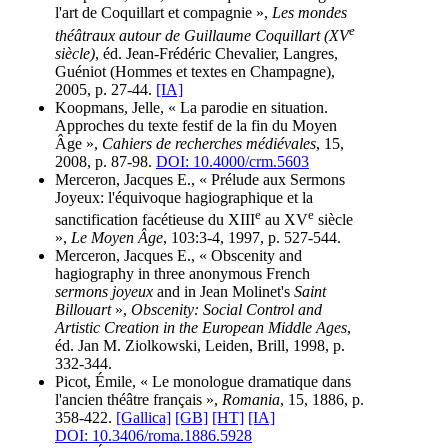
l'art de Coquillart et compagnie »,
Les mondes
e
théâtraux autour de Guillaume Coquillart (XV
siècle)
, éd. Jean-Frédéric Chevalier, Langres,
Guéniot (Hommes et textes en Champagne),
2005, p. 27-44.
[IA]
Koopmans, Jelle, « La parodie en situation.
Approches du texte festif de la fin du Moyen
Âge »,
Cahiers de recherches médiévales
, 15,
2008, p. 87-98.
DOI: 10.4000/crm.5603
Merceron, Jacques E., « Prélude aux Sermons
Joyeux: l'équivoque hagiographique et la
e
e
sanctification facétieuse du XIII
au XV
siècle
»,
Le Moyen Âge
, 103:3-4, 1997, p. 527-544.
Merceron, Jacques E., « Obscenity and
hagiography in three anonymous French
sermons joyeux
and in Jean Molinet's
Saint
Billouart
»,
Obscenity: Social Control and
Artistic Creation in the European Middle Ages
,
éd. Jan M. Ziolkowski, Leiden, Brill, 1998, p.
332-344.
Picot, Émile, « Le monologue dramatique dans
l'ancien théâtre français »,
Romania
, 15, 1886, p.
358-422.
[Gallica]
[GB]
[HT]
[IA]
DOI: 10.3406/roma.1886.5928