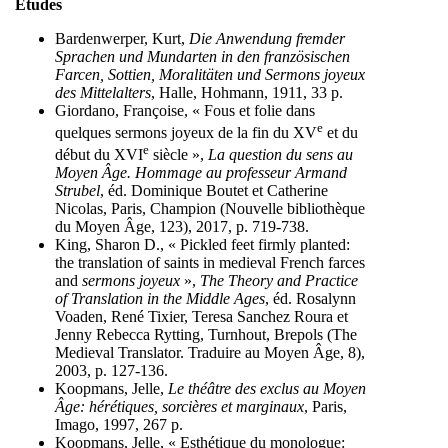
Études
Bardenwerper, Kurt,
Die Anwendung fremder
Sprachen und Mundarten in den französischen
Farcen, Sottien, Moralitäten und Sermons joyeux
des Mittelalters
, Halle, Hohmann, 1911, 33 p.
Giordano, Françoise, « Fous et folie dans
e
quelques sermons joyeux de la fin du XV
et du
e
début du XVI
siècle »,
La question du sens au
Moyen Âge. Hommage au professeur Armand
Strubel
, éd. Dominique Boutet et Catherine
Nicolas, Paris, Champion (Nouvelle bibliothèque
du Moyen Âge, 123), 2017, p. 719-738.
King, Sharon D., « Pickled feet firmly planted:
the translation of saints in medieval French farces
and
sermons joyeux
»,
The Theory and Practice
of Translation in the Middle Ages
, éd. Rosalynn
Voaden, René Tixier, Teresa Sanchez Roura et
Jenny Rebecca Rytting, Turnhout, Brepols (The
Medieval Translator. Traduire au Moyen Âge, 8),
2003, p. 127-136.
Koopmans, Jelle,
Le théâtre des exclus au Moyen
Âge: hérétiques, sorcières et marginaux
, Paris,
Imago, 1997, 267 p.
Koopmans, Jelle, « Esthétique du monologue: