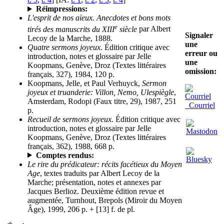
Réimpressions:
L'esprit de nos aïeux. Anecdotes et bons mots
e
tirés des manuscrits du XIII
siècle
par Albert
Signaler
Lecoy de la Marche, 1888.
une
Quatre sermons joyeux.
Édition critique avec
erreur ou
introduction, notes et glossaire par Jelle
une
Koopmans, Genève, Droz (Textes littéraires
omission:
français, 327), 1984, 120 p.
Koopmans, Jelle, et Paul Verhuyck,
Sermon
joyeux et truanderie: Villon, Nemo, Ulespiègle
,
Amsterdam, Rodopi (Faux titre, 29), 1987, 251
Courriel
p.
Recueil de sermons joyeux.
Édition critique avec
introduction, notes et glossaire par Jelle
Koopmans, Genève, Droz (Textes littéraires
français, 362), 1988, 668 p.
Comptes rendus:
Le rire du prédicateur: récits facétieux du Moyen
Age
, textes traduits par Albert Lecoy de la
Marche; présentation, notes et annexes par
Jacques Berlioz. Deuxième édition revue et
augmentée, Turnhout, Brepols (Miroir du Moyen
Âge), 1999, 206 p. + [13] f. de pl.