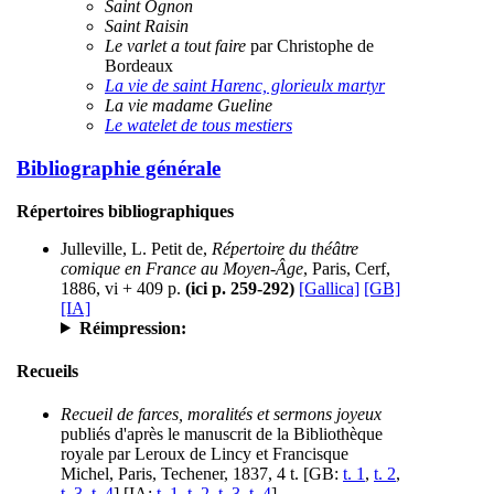
Saint Ognon
Saint Raisin
Le varlet a tout faire
par Christophe de
Bordeaux
La vie de saint Harenc, glorieulx martyr
La vie madame Gueline
Le watelet de tous mestiers
Bibliographie générale
Répertoires bibliographiques
Julleville, L. Petit de,
Répertoire du théâtre
comique en France au Moyen-Âge
, Paris, Cerf,
1886, vi + 409 p.
(ici p. 259-292)
[Gallica]
[GB]
[IA]
Réimpression:
Recueils
Recueil de farces, moralités et sermons joyeux
publiés d'après le manuscrit de la Bibliothèque
royale par Leroux de Lincy et Francisque
Michel, Paris, Techener, 1837, 4 t. [GB:
t. 1
,
t. 2
,
t. 3
,
t. 4
] [IA:
t. 1
,
t. 2
,
t. 3
,
t. 4
]