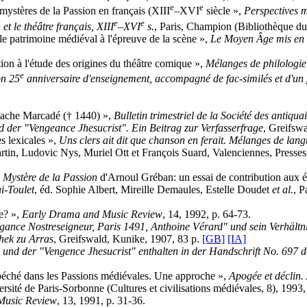
e
e
mystères de la Passion en français (XIII
–XVI
siècle »,
Perspectives 
e
e
et le théâtre français, XIII
–XVI
s.
, Paris, Champion (Bibliothèque 
 le patrimoine médiéval à l'épreuve de la scène »,
Le Moyen Âge mis en 
on à l'étude des origines du théâtre comique »,
Mélanges de philologie 
e
on 25
anniversaire d'enseignement, accompagné de fac-similés et d'un 
stache Marcadé († 1440) »,
Bulletin trimestriel de la Société des antiqua
d der "Vengeance Jhesucrist". Ein Beitrag zur Verfasserfrage
, Greifsw
s lexicales »,
Uns clers ait dit que chanson en ferait. Mélanges de langue,
tin, Ludovic Nys, Muriel Ott et François Suard, Valenciennes, Presses 
e
Mystère de la Passion
d'Arnoul Gréban: un essai de contribution aux 
i-Toulet
, éd. Sophie Albert, Mireille Demaules, Estelle Doudet
et al.
, P
e? »,
Early Drama and Music Review
, 14, 1992, p. 64-73.
ance Nostreseigneur, Paris 1491, Anthoine Vérard" und sein Verhältni
thek zu Arras
, Greifswald, Kunike, 1907, 83 p.
[GB]
[IA]
und der "Vengence Jhesucrist" enthalten in der Handschrift No. 697 de
 péché dans les Passions médiévales. Une approche »,
Apogée et déclin.
rsité de Paris-Sorbonne (Cultures et civilisations médiévales, 8), 1993,
Music Review
, 13, 1991, p. 31-36.