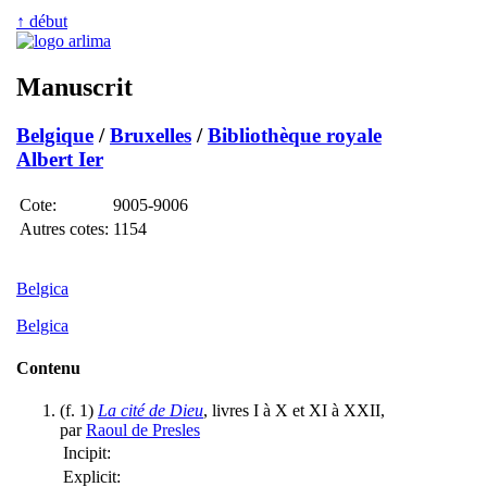
↑ début
Manuscrit
Belgique
/
Bruxelles
/
Bibliothèque royale
Albert Ier
Cote:
9005-9006
Autres cotes:
1154
Belgica
Belgica
Contenu
(f. 1)
La cité de Dieu
, livres I à X et XI à XXII,
par
Raoul de Presles
Incipit:
Explicit: