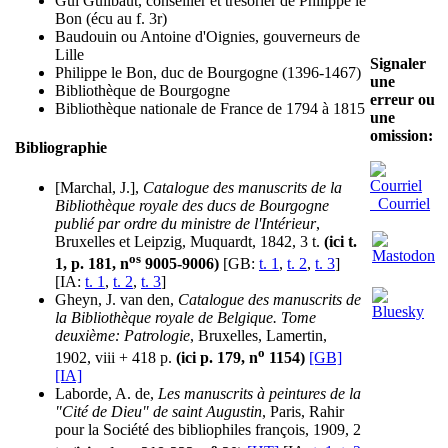
Gui Guilbaut, conseiller et trésorier de Philippe le
Bon (écu au f. 3r)
Baudouin ou Antoine d'Oignies, gouverneurs de
Lille
Signaler
Philippe le Bon, duc de Bourgogne (1396-1467)
une
Bibliothèque de Bourgogne
erreur ou
Bibliothèque nationale de France de 1794 à 1815
une
omission:
Bibliographie
[Marchal, J.],
Catalogue des manuscrits de la
Courriel
Bibliothèque royale des ducs de Bourgogne
publié par ordre du ministre de l'Intérieur
,
Bruxelles et Leipzig, Muquardt, 1842, 3 t.
(ici t.
os
1, p. 181, n
9005-9006)
[GB:
t. 1
,
t. 2
,
t. 3
]
[IA:
t. 1
,
t. 2
,
t. 3
]
Gheyn, J. van den,
Catalogue des manuscrits de
la Bibliothèque royale de Belgique. Tome
deuxième: Patrologie
, Bruxelles, Lamertin,
o
1902, viii + 418 p.
(ici p. 179, n
1154)
[GB]
[IA]
Laborde, A. de,
Les manuscrits à peintures de la
"Cité de Dieu" de saint Augustin
, Paris, Rahir
pour la Société des bibliophiles françois, 1909, 2
o