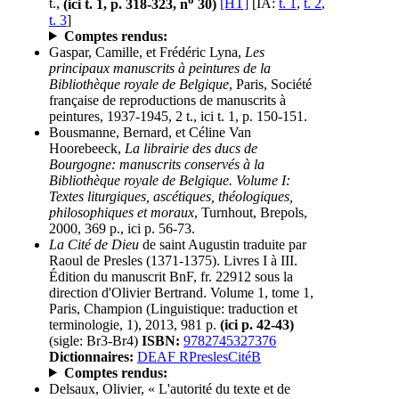
t.,
(ici t. 1, p. 318-323, n
30)
[HT]
[IA:
t. 1
,
t. 2
,
t. 3
]
Comptes rendus:
Gaspar, Camille, et Frédéric Lyna,
Les
principaux manuscrits à peintures de la
Bibliothèque royale de Belgique
, Paris, Société
française de reproductions de manuscrits à
peintures, 1937-1945, 2 t., ici t. 1, p. 150-151.
Bousmanne, Bernard, et Céline Van
Hoorebeeck,
La librairie des ducs de
Bourgogne: manuscrits conservés à la
Bibliothèque royale de Belgique. Volume I:
Textes liturgiques, ascétiques, théologiques,
philosophiques et moraux
, Turnhout, Brepols,
2000, 369 p., ici p. 56-73.
La Cité de Dieu
de saint Augustin traduite par
Raoul de Presles (1371-1375). Livres I à III.
Édition du manuscrit BnF, fr. 22912 sous la
direction d'Olivier Bertrand. Volume 1, tome 1,
Paris, Champion (Linguistique: traduction et
terminologie, 1), 2013, 981 p.
(ici p. 42-43)
(sigle: Br3-Br4)
ISBN:
9782745327376
Dictionnaires:
DEAF RPreslesCitéB
Comptes rendus:
Delsaux, Olivier, « L'autorité du texte et de