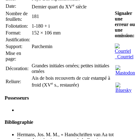
e
Date:
Dernier quart du XV
siècle
Signaler
Nombre de
181
une
feuillets:
erreur ou
Foliotation:
1-180 + i
une
Format:
152 × 106 mm
omission:
Justification:
Support:
Parchemin
Mise en
Courriel
page:
Grandes initiales ornées; petites initiales
Décoration:
ornées
Ais de bois recouverts de cuir estampé à
Reliure:
e
froid (XV
s., restaurée)
Possesseurs
Bibliographie
Hermans, Jos. M. M., « Handschriften van Aa tot