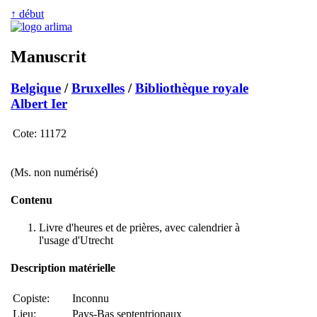
↑ début
Manuscrit
Belgique
/
Bruxelles
/
Bibliothèque royale
Albert Ier
Cote:
11172
(Ms. non numérisé)
Contenu
Livre d'heures et de prières, avec calendrier à
l'usage d'Utrecht
Description matérielle
Copiste:
Inconnu
Lieu:
Pays-Bas septentrionaux