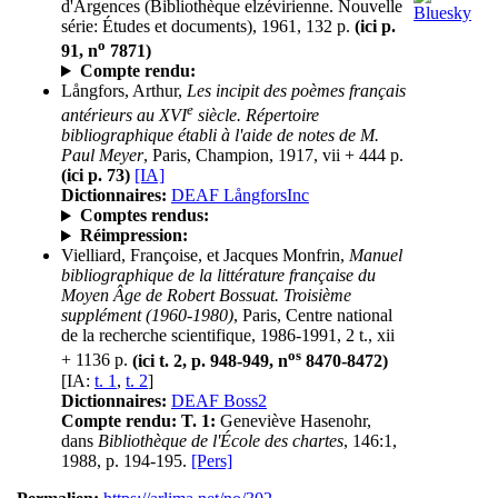
d'Argences (Bibliothèque elzévirienne. Nouvelle
série: Études et documents), 1961, 132 p.
(ici p.
o
91, n
7871)
Compte rendu:
Långfors, Arthur,
Les incipit des poèmes français
e
antérieurs au XVI
siècle. Répertoire
bibliographique établi à l'aide de notes de M.
Paul Meyer
, Paris, Champion, 1917, vii + 444 p.
(ici p. 73)
[IA]
Dictionnaires:
DEAF LångforsInc
Comptes rendus:
Réimpression:
Vielliard, Françoise, et Jacques Monfrin,
Manuel
bibliographique de la littérature française du
Moyen Âge de Robert Bossuat. Troisième
supplément (1960-1980)
, Paris, Centre national
de la recherche scientifique, 1986-1991, 2 t., xii
os
+ 1136 p.
(ici t. 2, p. 948-949, n
8470-8472)
[IA:
t. 1
,
t. 2
]
Dictionnaires:
DEAF Boss2
Compte rendu:
T. 1:
Geneviève Hasenohr,
dans
Bibliothèque de l'École des chartes
, 146:1,
1988, p. 194-195.
[Pers]