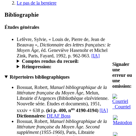
Le pas de la bergiere
Bibliographie
Études générales
Lefèvre, Sylvie, « Louis de, Pierre de, Jean de
Beauvau »,
Dictionnaire des lettres françaises: le
Moyen Âge
, éd. Geneviève Hasenohr et Michel
Zink, Paris, Fayard, 1992, p. 962-963.
[IA]
Comptes rendus du recueil:
Signaler
Réimpression:
une
erreur ou
Répertoires bibliographiques
une
omission:
Bossuat, Robert,
Manuel bibliographique de la
littérature française du Moyen Âge
, Melun,
Librairie d'Argences (Bibliothèque elzévirienne.
Nouvelle série. Études et documents), 1951,
Courriel
os
xxxiv + 638 p.
(ici p. 400, n
4190-4194)
[IA]
Dictionnaires:
DEAF Boss
Bossuat, Robert,
Manuel bibliographique de la
littérature française du Moyen Âge. Second
supplément (1955-1960)
, Paris, Librairie