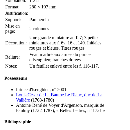
Foliotation:
1-221
Format:
280 × 197 mm
Justification:
Support:
Parchemin
Mise en
2 colonnes
page:
Une grande miniature au f. 7; 3 petites
Décoration:
miniatures aux f. 6v, 16 et 140. Initiales
rouges et bleues. Titres rouges.
Veau marbré aux armes du prince
Reliure:
d'Isenghien; tranches dorées
Notes:
Un feuillet enlevé entre les f. 116-117.
Possesseurs
Prince d'Isenghien, n° 2001
Louis César de La Baume Le Blanc, duc de La
Vallière
(1708-1780)
Antoine-René de Voyer d'Argenson, marquis de
Paulmy (1722-1787), « Belles-Lettres, n° 1721 »
Bibliographie