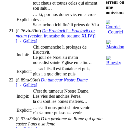
erreur ou
tout chaus et toutes celes qui aiment
une
son salu…
omission:
… ki, por nos doner vie, en la crois
Explicit:
devia.
Sa canchon ichi finé li prieus de Vi a.
(f. 76vb-89ra)
De Eructavit
[=
Eructavit cor
Courriel
meum
(version française du psaume XLIV)]
[→ Gallica]
Chi coumenche li prologes de
Eructavit.
Incipit:
Le jour de Noel au matin
nous dist sainte Yglise en latin…
… sachiés il est fontaine et puis,
Explicit:
plus i a que dire ne puis.
(f. 89ra-93ra)
Du tumeeur Nostre Dame
[→ Gallica]
C'est du tumeeur Nostre Dame.
Incipit:
Les vies des anchies Peres,
la ou sont les bones materes…
… c'a li nous puist si bien venir
Explicit:
c'a s'amour puissons avenir.
(f. 93ra-96ra)
D'un prodome de Rome qui garda
castee I ans o sa feme