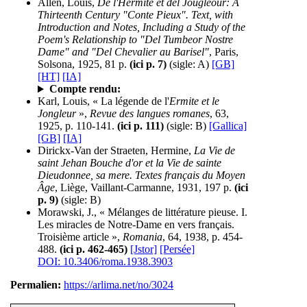
Allen, Louis,
De l'Hermite et del Jougleour: A
Thirteenth Century "Conte Pieux". Text, with
Introduction and Notes, Including a Study of the
Poem's Relationship to "Del Tumbeor Nostre
Dame" and "Del Chevalier au Barisel"
, Paris,
Solsona, 1925, 81 p.
(ici p. 7)
(sigle: A)
[GB]
[HT]
[IA]
Compte rendu:
Karl, Louis, « La légende de l'
Ermite et le
Jongleur
»,
Revue des langues romanes
, 63,
1925, p. 110-141.
(ici p. 111)
(sigle: B)
[Gallica]
[GB]
[IA]
Dirickx-Van der Straeten, Hermine,
La Vie de
saint Jehan Bouche d'or et la Vie de sainte
Dieudonnee, sa mere. Textes français du Moyen
Âge
, Liège, Vaillant-Carmanne, 1931, 197 p.
(ici
p. 9)
(sigle: B)
Morawski, J., « Mélanges de littérature pieuse. I.
Les miracles de Notre-Dame en vers français.
Troisième article »,
Romania
, 64, 1938, p. 454-
488.
(ici p. 462-465)
[Jstor]
[Persée]
DOI: 10.3406/roma.1938.3903
Permalien:
https://arlima.net/no/3024