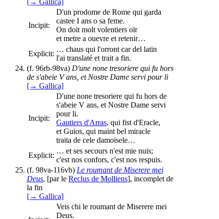
[→ Gallica]
D'un prodome de Rome qui garda
castee I ans o sa feme.
Incipit:
On doit molt volentiers oïr
et metre a ouevre et retenir…
… chaus qui l'orront car del latin
Explicit:
l'ai translaté et trait a fin.
(f. 96rb-98va)
D'une none tresoriere qui fu hors
de s'abeie V ans, et Nostre Dame servi pour li
[→ Gallica]
D'une none tresoriere qui fu hors de
s'abeie V ans, et Nostre Dame servi
pour li.
Incipit:
Gautiers d'Arras
, qui fist d'Eracle,
et Guios, qui maint bel miracle
traita de cele damoisele…
… et ses secours n'est mie nuis;
Explicit:
c'est nos confors, c'est nos respuis.
(f. 98va-116vb)
Le roumant de Miserere mei
Deus
, [par le
Reclus de Molliens
], incomplet de
la fin
[→ Gallica]
Veis chi le roumant de Miserere mei
Deus.