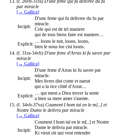
(f. 26vb-31ra)
D'une feme qui fu delivree du fu
par miracle
[→ Gallica]
D'une feme qui fu delivree du fu par
miracle.
Incipit:
Cele qui est de tel maniere
qui de tous biens faire est maniere…
… loons le tuit, loons, loons,
Explicit:
bien le nous loe cist loons.
(f. 31ra-34vb)
D'une feme d'Arras ki fu savee par
miracle
[→ Gallica]
D'une feme d'Arras ki fu savee par
miracle.
Incipit:
Mes livres dist conte et narrat
qui u la rice chité d'Arrat…
… qui ment a Dieu trover la sente
Explicit:
a bien sa mere amer s'asente.
(f. 34vb-37va)
Coument I hom taï en le m[..] et
Nostre Dame le delivra par miracle
[→ Gallica]
Coument I hom taï en le m[..] et Nostre
Dame le delivra par miracle.
Incipit:
Ki vieut oïr qui veut entendre