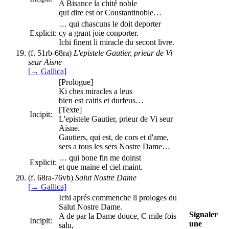
A Bisance la chité noble
qui dire est or Coustantinoble…
… qui chascuns le doit deporter
Explicit:
cy a grant joie conporter.
Ichi finent li miracle du secont livre.
(f. 51rb-68ra)
L'epistele Gautier, prieur de Vi
seur Aisne
[→ Gallica]
[Prologue]
Ki ches miracles a leus
bien est caitis et durfeus…
[Texte]
Incipit:
L'epistele Gautier, prieur de Vi seur
Aisne.
Gautiers, qui est, de cors et d'ame,
sers a tous les sers Nostre Dame…
… qui bone fin me doinst
Explicit:
et que maine el ciel maint.
(f. 68ra-76vb)
Salut Nostre Dame
[→ Gallica]
Ichi aprés commenche li prologes du
Salut Nostre Dame.
Signaler
A de par la Dame douce, C mile fois
Incipit:
une
salu,