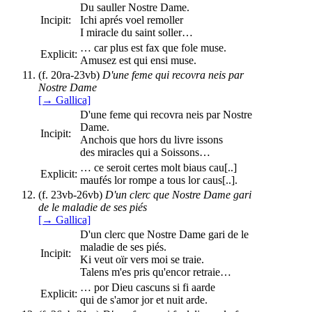
Du sauller Nostre Dame.
Incipit:
Ichi aprés voel remoller
I miracle du saint soller…
… car plus est fax que fole muse.
Explicit:
Amusez est qui ensi muse.
(f. 20ra-23vb)
D'une feme qui recovra neis par
Nostre Dame
[→ Gallica]
D'une feme qui recovra neis par Nostre
Dame.
Incipit:
Anchois que hors du livre issons
des miracles qui a Soissons…
… ce seroit certes molt biaus cau[..]
Explicit:
maufés lor rompe a tous lor caus[..].
(f. 23vb-26vb)
D'un clerc que Nostre Dame gari
de le maladie de ses piés
[→ Gallica]
D'un clerc que Nostre Dame gari de le
maladie de ses piés.
Incipit:
Ki veut oïr vers moi se traie.
Talens m'es pris qu'encor retraie…
… por Dieu cascuns si fi aarde
Explicit:
qui de s'amor jor et nuit arde.