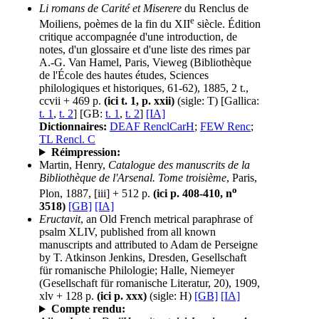
Li romans de Carité et Miserere
du Renclus de
e
Moiliens, poèmes de la fin du XII
siècle. Édition
critique accompagnée d'une introduction, de
notes, d'un glossaire et d'une liste des rimes par
A.-G. Van Hamel, Paris, Vieweg (Bibliothèque
de l'École des hautes études, Sciences
philologiques et historiques, 61-62), 1885, 2 t.,
ccvii + 469 p.
(ici t. 1, p. xxii)
(sigle: T)
[Gallica:
t. 1
,
t. 2
] [GB:
t. 1
,
t. 2
]
[IA]
Dictionnaires:
DEAF RenclCarH
;
FEW Renc
;
TL Rencl. C
Réimpression:
Martin, Henry,
Catalogue des manuscrits de la
Bibliothèque de l'Arsenal. Tome troisième
, Paris,
o
Plon, 1887, [iii] + 512 p.
(ici p. 408-410, n
3518)
[GB]
[IA]
Eructavit
, an Old French metrical paraphrase of
psalm XLIV, published from all known
manuscripts and attributed to Adam de Perseigne
by T. Atkinson Jenkins, Dresden, Gesellschaft
für romanische Philologie; Halle, Niemeyer
(Gesellschaft für romanische Literatur, 20), 1909,
xlv + 128 p.
(ici p. xxx)
(sigle: H)
[GB]
[IA]
Compte rendu: