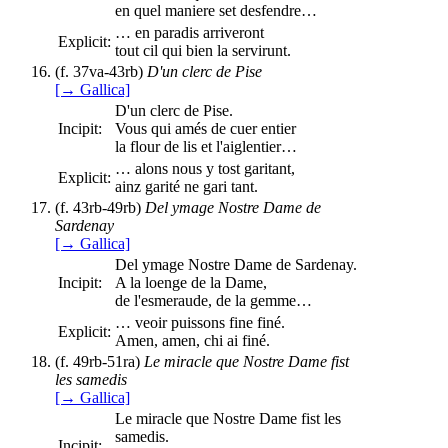
en quel maniere set desfendre…
… en paradis arriveront
Explicit:
tout cil qui bien la servirunt.
(f. 37va-43rb)
D'un clerc de Pise
[→ Gallica]
D'un clerc de Pise.
Incipit:
Vous qui amés de cuer entier
la flour de lis et l'aiglentier…
… alons nous y tost garitant,
Explicit:
ainz garité ne gari tant.
(f. 43rb-49rb)
Del ymage Nostre Dame de
Sardenay
[→ Gallica]
Del ymage Nostre Dame de Sardenay.
Incipit:
A la loenge de la Dame,
de l'esmeraude, de la gemme…
… veoir puissons fine finé.
Explicit:
Amen, amen, chi ai finé.
(f. 49rb-51ra)
Le miracle que Nostre Dame fist
les samedis
[→ Gallica]
Le miracle que Nostre Dame fist les
samedis.
Incipit: