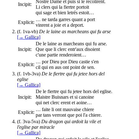
Nostre Dame et puis si le recolirent.
Incipit:
Li clers qui la fiertre portoit
qui sage et bien letrés estoit…
… ne tarda garres quant a port
Explicit:
vinrent a joie et a deport.
(f. 1va-vb)
De le laine as marcheans qui fu arse
[→ Gallica]
De le laine as marcheans qui fu arse.
Incipit:
Que que li clerc entr'aux disoient
c'une partie renderoient…
… por Dieu por Dieu castie s'en
Explicit:
cil qui en aus ont point de sen.
(f. 1vb-3va)
De le fiertre qui fu jetee hors del
eglise
[→ Gallica]
De le fiertre qui fu jetee hors del eglise.
Incipit:
Maistre Buisnars et si canoine
qui net clerc erent et aoine…
… faite li ont mauvaise chiere
Explicit:
par tans verront que poi l'a chiere.
(f. 3va-5va)
Du dragon qui ardoit la vile et
l'eglise par miracle
[→ Gallica]