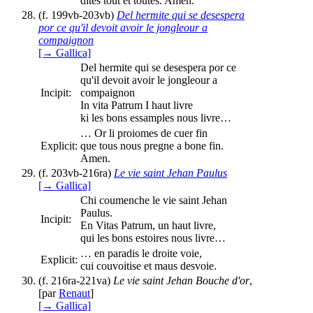
dites tout et toutes. Amen.
(f. 199vb-203vb)
Del hermite qui se desespera
por ce qu'il devoit avoir le jongleour a
compaignon
[→ Gallica]
Del hermite qui se desespera por ce
qu'il devoit avoir le jongleour a
Incipit:
compaignon
In vita Patrum I haut livre
ki les bons essamples nous livre…
… Or li proiomes de cuer fin
Explicit:
que tous nous pregne a bone fin.
Amen.
(f. 203vb-216ra)
Le vie saint Jehan Paulus
[→ Gallica]
Chi coumenche le vie saint Jehan
Paulus.
Incipit:
En Vitas Patrum, un haut livre,
qui les bons estoires nous livre…
… en paradis le droite voie,
Explicit:
cui couvoitise et maus desvoie.
(f. 216ra-221va)
Le vie saint Jehan Bouche d'or
,
[par
Renaut
]
[→ Gallica]