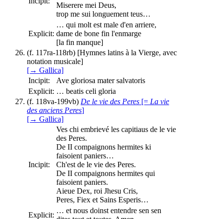
Incipit:
Miserere mei Deus,
trop me sui longuement teus…
… qui molt est male d'en arriere,
Explicit:
dame de bone fin l'enmarge
[la fin manque]
(f. 117ra-118rb) [Hymnes latins à la Vierge, avec
notation musicale]
[→ Gallica]
Incipit:
Ave gloriosa mater salvatoris
Explicit:
… beatis celi gloria
(f. 118va-199vb)
De le vie des Peres
[=
La vie
des anciens Peres
]
[→ Gallica]
Ves chi embrievé les capitiaus de le vie
des Peres.
De II compaignons hermites ki
faisoient paniers…
Incipit:
Ch'est de le vie des Peres.
De II compaignons hermites qui
faisoient paniers.
Aieue Dex, roi Jhesu Cris,
Peres, Fiex et Sains Esperis…
… et nous doinst entendre sen sen
Explicit: