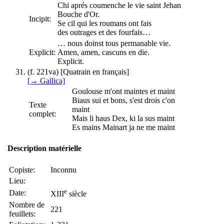
Chi aprés coumenche le vie saint Jehan
Bouche d'Or.
Incipit:
Se cil qui les roumans ont fais
des outrages et des fourfais…
… nous doinst tous permanable vie.
Explicit:
Amen, amen, cascuns en die.
Explicit.
(f. 221va) [Quatrain en français]
[→ Gallica]
Goulouse m'ont maintes et maint
Biaus sui et bons, s'est drois c'on
Texte
maint
complet:
Mais li haus Dex, ki la sus maint
Es mains Mainart ja ne me maint
Description matérielle
Copiste:
Inconnu
Lieu:
e
Date:
XIII
siècle
Nombre de
221
feuillets: