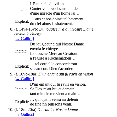
LE miracle du vilain.
Incipit:
Conter vous voel sans nul delai
d'une miracle d'un home lai…
… aus et nos doinst tel batement
Explicit:
du ciel aions l'esbatement.
(f. 14va-16vb)
Du jougleeur a qui Nostre Dame
envoia le chierge
[→ Gallica]
Du jougleeur a qui Nostre Dame
envoia le chierge.
Incipit:
La douche Mere au Creatour
a l'eglise a Rochemadour…
… tel cordel le concorderont
Explicit:
si c'au cors Dieu t'acorderont.
(f. 16vb-18ra)
D'un enfant qui fu ravis en vision
[→ Gallica]
D'un enfant qui fu ravis en vision.
Incipit:
Se Dex m'aït hui et demain,
tant miracle me vient a main…
… qui quant venra au defenir
Explicit:
de fine fin puissons venir.
(f. 18ra-20ra)
Du sauller Nostre Dame
[→ Gallica]