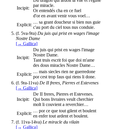
Du dragon qui ardoit la vile et l'eglise
par miracle.
Incipit:
Or entendés cha en ce fuel
d'or en avant venir vous voel…
… sa grant doucheur si bien nus guie
Explicit:
c'au port du ciel tous nus conduie.
(f. 5va-9ra)
Du juis qui prist en wages l'image
Nostre Dame
[→ Gallica]
Du juis qui prist en wages l'image
Nostre Dame.
Incipit:
Tant truis escrit foi que doi m'ame
des dous miracles Nostre Dame…
… mais siecles rien ne guerredone
Explicit:
por cest trop faus qui riens li done.
(f. 9ra-11va)
De II freres, Pierres et Estevenes
[→ Gallica]
De II freres, Pierres et Estevenes.
Incipit:
Qui bons livraires veult cherchier
molt li couvient a reverchier…
… por ce que tout gilent et boulent
Explicit:
en enfer tout ardent et boulent.
(f. 11va-14va)
Le miracle du vilain
[→ Gallica]