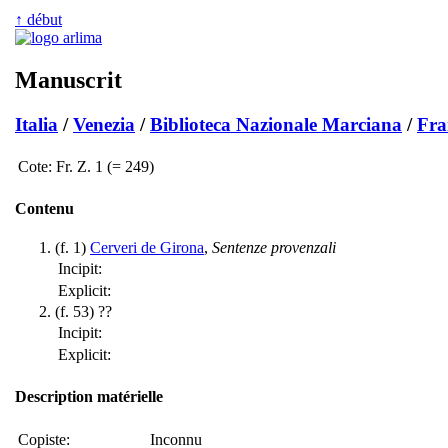
↑ début
Manuscrit
Italia
/
Venezia
/
Biblioteca Nazionale Marciana
/
Fra
Cote:
Fr. Z. 1 (= 249)
Contenu
(f. 1)
Cerveri de Girona
,
Sentenze provenzali
Incipit:
Explicit:
(f. 53) ??
Incipit:
Explicit:
Description matérielle
Copiste:
Inconnu