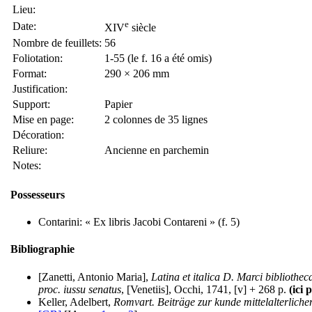
Lieu:
e
Date:
XIV
siècle
Nombre de feuillets:
56
Foliotation:
1-55 (le f. 16 a été omis)
Format:
290 × 206 mm
Justification:
Support:
Papier
Mise en page:
2 colonnes de 35 lignes
Décoration:
Reliure:
Ancienne en parchemin
Notes:
Possesseurs
Contarini: « Ex libris Jacobi Contareni » (f. 5)
Bibliographie
[Zanetti, Antonio Maria],
Latina et italica D. Marci biblioth
proc. iussu senatus
, [Venetiis], Occhi, 1741, [v] + 268 p.
(ici 
Keller, Adelbert,
Romvart. Beiträge zur kunde mittelalterliche