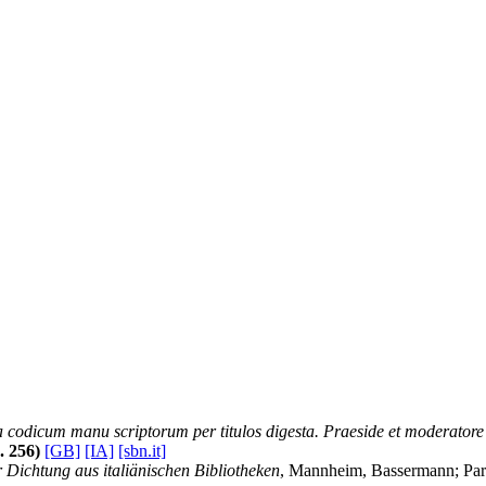
eca codicum manu scriptorum per titulos digesta. Praeside et moderator
p. 256)
[GB]
[IA]
[sbn.it]
r Dichtung aus italiänischen Bibliotheken
, Mannheim, Bassermann; Pari