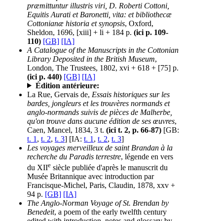
præmittuntur illustris viri, D. Roberti Cottoni,
Equitis Aurati et Baronetti, vita: et bibliothecæ
Cottonianæ historia et synopsis
, Oxford,
Sheldon, 1696, [xiii] + li + 184 p.
(ici p. 109-
110)
[GB]
[IA]
A Catalogue of the Manuscripts in the Cottonian
Library Deposited in the British Museum
,
London, The Trustees, 1802, xvi + 618 + [75] p.
(ici p. 440)
[GB]
[IA]
Édition antérieure:
La Rue, Gervais de,
Essais historiques sur les
bardes, jongleurs et les trouvères normands et
anglo-normands suivis de pièces de Malherbe,
qu'on trouve dans aucune édition de ses œuvres
,
Caen, Mancel, 1834, 3 t.
(ici t. 2, p. 66-87)
[GB:
t. 1
,
t. 2
,
t. 3
] [IA:
t. 1
,
t. 2
,
t. 3
]
Les voyages merveilleux de saint Brandan à la
recherche du Paradis terrestre
, légende en vers
e
du XII
siècle publiée d'après le manuscrit du
Musée Britannique avec introduction par
Francisque-Michel, Paris, Claudin, 1878, xxv +
94 p.
[GB]
[IA]
The Anglo-Norman Voyage of St. Brendan by
Benedeit
, a poem of the early twelfth century
edited with introduction, notes and glossary by