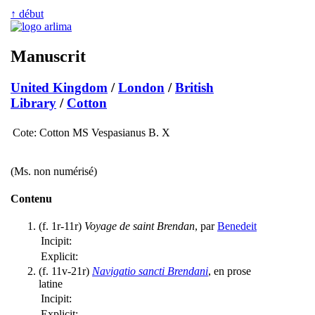
↑ début
Manuscrit
United Kingdom
/
London
/
British
Library
/
Cotton
Cote:
Cotton MS Vespasianus B. X
(Ms. non numérisé)
Contenu
(f. 1r-11r)
Voyage de saint Brendan
, par
Benedeit
Incipit:
Explicit:
(f. 11v-21r)
Navigatio sancti Brendani
, en prose
latine
Incipit:
Explicit: