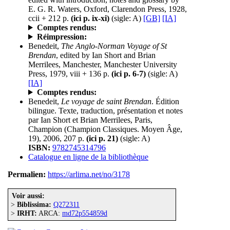
E. G. R. Waters, Oxford, Clarendon Press, 1928,
ccii + 212 p.
(ici p. ix-xi)
(sigle: A)
[GB]
[IA]
Comptes rendus:
Réimpression:
Benedeit,
The Anglo-Norman Voyage of St
Brendan
, edited by Ian Short and Brian
Merrilees, Manchester, Manchester University
Press, 1979, viii + 136 p.
(ici p. 6-7)
(sigle: A)
[IA]
Comptes rendus:
Benedeit,
Le voyage de saint Brendan
. Édition
bilingue. Texte, traduction, présentation et notes
par Ian Short et Brian Merrilees, Paris,
Champion (Champion Classiques. Moyen Âge,
19), 2006, 207 p.
(ici p. 21)
(sigle: A)
ISBN:
9782745314796
Catalogue en ligne de la bibliothèque
Permalien:
https://arlima.net/no/3178
Voir aussi:
>
Biblissima:
Q272311
>
IRHT:
ARCA:
md72p554859d