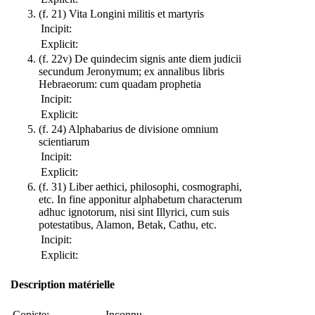
(f. 21) Vita Longini militis et martyris
Incipit:
Explicit:
(f. 22v) De quindecim signis ante diem judicii
secundum Jeronymum; ex annalibus libris
Hebraeorum: cum quadam prophetia
Incipit:
Explicit:
(f. 24) Alphabarius de divisione omnium
scientiarum
Incipit:
Explicit:
(f. 31) Liber aethici, philosophi, cosmographi,
etc. In fine apponitur alphabetum characterum
adhuc ignotorum, nisi sint Illyrici, cum suis
potestatibus, Alamon, Betak, Cathu, etc.
Incipit:
Explicit:
Description matérielle
Copiste:
Inconnu