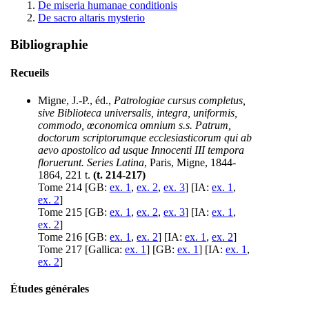
De miseria humanae conditionis
De sacro altaris mysterio
Bibliographie
Recueils
Migne, J.-P., éd.,
Patrologiae cursus completus,
sive Biblioteca universalis, integra, uniformis,
commodo, œconomica omnium s.s. Patrum,
doctorum scriptorumque ecclesiasticorum qui ab
aevo apostolico ad usque Innocenti III tempora
floruerunt. Series Latina
, Paris, Migne, 1844-
1864, 221 t.
(t. 214-217)
Tome 214 [GB:
ex. 1
,
ex. 2
,
ex. 3
] [IA:
ex. 1
,
ex. 2
]
Tome 215 [GB:
ex. 1
,
ex. 2
,
ex. 3
] [IA:
ex. 1
,
ex. 2
]
Tome 216 [GB:
ex. 1
,
ex. 2
] [IA:
ex. 1
,
ex. 2
]
Tome 217 [Gallica:
ex. 1
] [GB:
ex. 1
] [IA:
ex. 1
,
ex. 2
]
Études générales