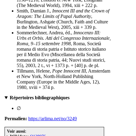
(The Medieval World), 1994, xiii + 222 p.
Smith, Damian J.,
Innocent III and the Crown of
Aragon: The Limits of Papal Authority
,
Burlington, Ashgate (Church, Faith and Culture
in the Medieval West), 2005, xiii + 339 p.
Sommerlechner, Andrea, éd.,
Innocenzo III:
Urbs et Orbis. Atti del Congresso Internazionale,
Roma, 9–15 settembre 1998
, Roma, Società
romana di storia patria e Istituto storico italiano
per il Medio Evo (Miscellanea della Società
romana di storia patria, 44; Nuovi studi storici,
55), 2003, 2 t., vi + 1373 p. + [40] p. de pl.
Tillmann, Helene,
Pope Innocent III
, Amsterdam
et New York, North-Holland Publishing
Company (Europe in the Middle Ages, 12),
1980, xviii + 374 p.
Répertoires bibliographiques
∅
Permalien:
https://arlima.net/no/3249
Voir aussi: