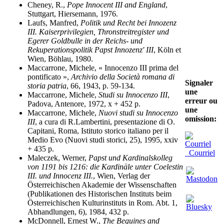
Cheney, R.,
Pope Innocent III and England
,
Stuttgart, Hiersemann, 1976.
Laufs, Manfred,
Politik und Recht bei Innozenz
III. Kaiserprivilegien, Thronstreitregister und
Egerer Goldbulle in der Reichs- und
Rekuperationspolitik Papst Innozenz' III
, Köln et
Wien, Böhlau, 1980.
Maccarrone, Michele, « Innocenzo III prima del
pontificato »,
Archivio della Società romana di
Signaler
storia patria
, 66, 1943, p. 59-134.
une
Maccarrone, Michele,
Studi su Innocenzo III
,
erreur ou
Padova, Antenore, 1972, x + 452 p.
une
Maccarrone, Michele,
Nuovi studi su Innocenzo
omission:
III
, a cura di R.Lambertini, presentazione di O.
Capitani, Roma, Istituto storico italiano per il
Medio Evo (Nuovi studi storici, 25), 1995, xxiv
+ 435 p.
Courriel
Maleczek, Werner,
Papst und Kardinalskolleg
von 1191 bis 1216: die Kardinäle unter Coelestin
III. und Innocenz III.
, Wien, Verlag der
Österreichischen Akademie der Wissenschaften
(Publikationen des Historischen Instituts beim
Österreichischen Kulturinstituts in Rom. Abt. 1,
Abhandlungen, 6), 1984, 432 p.
McDonnell, Ernest W.,
The Beguines and