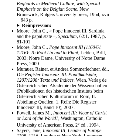
Beghards in Medieval Culture, with Special
Emphasis on the Belgian Scene
, New
Brunswick, Rutgers University press, 1954, xvii
+ 643 p.
Réimpression:
Moore, John C., « Pope Innocent III, Sardinia,
and the papal state »,
Speculum
, 62:1, 1987, p.
81-101.
Moore, John C.,
Pope Innocent III (1160/61-
1216): To Root Up and to Plant
, Leiden, Brill,
2003; Notre Dame, University of Notre Dame
Press, 2009.
Murauer, Rainer, et Andrea Sommerlechner, éd.,
Die Register Innocenz' III. Pontifikatsjahr,
1207/1208: Texte und Indices
, Wien, Verlag de
Österreichischen Akademie der Wissenschaften
(Publikationen des historischen Instituts beim
Österreichischen Kulturforum in Rom, II.
Abteilung: Quellen, 1. Reih: Die Register
Innocenz' III, Band 10), 2007.
Powell, James M.,
Innocent III: Vicar of Christ
or Lord of the World?
, Washington, Catholic
e
University of American Press, 2
éd., 1994.
Sayers, Jane,
Innocent III, Leader of Europe,
1198–1216
, London et New York, Longman