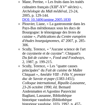
Mane, Perrine, « Les fruits dans les traités
e
e
culinaires français (XIII
-XV
siècles) »,
Archéologie du Midi médiéval
, 23-24,
2005, p. 129-144.
DOI: 10.3406/amime.2005.1830
Plouvier, Liane, « La gastronomie dans les
Pays-Bas méridionaux sous les ducs de
Bourgogne: le témoignage des livres de
cuisine »,
Publications du Centre européen
d'études bourguignonnes
, 47 2007, p. 285-
306.
Scully, Terence, « "Aucune science de l'art
de cuysinerie et de cuysine": Chiquart's
Du fait de cuisine
»,
Food and Foodways
,
2, 1987, p. 199-215.
Scully, Terence, « Les "quatre causes
principales" du
Fait de cuisine
de Maître
Chiquart »,
Amédée VIII - Félix V, premier
duc de Savoie et pape (1383-1451).
Colloque international, Ripaille-Lausanne,
23-26 octobre 1990
, éd. Bernard
Andenmatten et Agostino Paravicini
Bagliani, Lausanne, Bibliothèque
historique vaudoise (Bibliothèque
historique vaudoise, 103), 1992, p. 457-