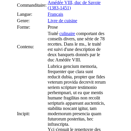
Amédée VIII, duc de Savoie
Commanditaire:
(1383-1451)
Langue:
Français
Genre:
Livre de cuisine
Forme:
Prose
Traité
culinaire
comportant des
conseils divers, une série de 78
recettes. Dans le ms., le traité
Contenu:
est suivi d'une description de
deux banquets donnés par le
duc Amédée VIII.
Lubrica gencium memoria,
frequenter que clara sunt
reducit dubia, propter que fides
veterum provida decrevit rerum
seriem scripture testimonio
perhempnari, ut ea que mentis
humane fragilitas non recolit
seripturis appareant auctenticis,
stabilita noscant igitur, tam
Incipit:
modernorum presencia quam
futurorum posteritas, hec
infrascripta.
Yci s'ensuit le repertoyre des