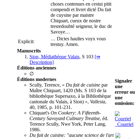
choses contenues en cestui pitit
compendi et livret dicté Du fait
de cuysine par maistre
Chiquart, cueux de nostre
tresredoubté seigneur, le duc de
Savoye…
… Dictes haultes voyx vous
Explicit:
trestuy. Amen.
Manuscrits
Sion, Médiathèque Valais
, S 103
[⇛
Description]
Éditions anciennes
∅
Éditions modernes
Signaler
Scully, Terence, «
Du fait de cuisine
par
une
Maître Chiquart, 1420 (Ms. S 103 de la
erreur ou
bibliothèque Supersaxo, à la Bibliothèque
une
cantonale du Valais, à Sion) »,
Vallesia
,
omission:
40, 1985, p. 101-231.
Chiquart's
On Cookery: A Fifteenth-
Century Savoyard Culinary Treatise
, éd.
Terence Scully, Nwe York, Peter Lang,
Courriel
1986.
Du fait de cuisine: "aucune science de l'art