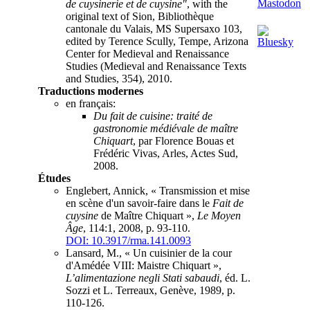
de cuysinerie et de cuysine"
, with the
original text of Sion, Bibliothèque
cantonale du Valais, MS Supersaxo 103,
edited by Terence Scully, Tempe, Arizona
Center for Medieval and Renaissance
Studies (Medieval and Renaissance Texts
and Studies, 354), 2010.
Traductions modernes
en français:
Du fait de cuisine: traité de
gastronomie médiévale de maître
Chiquart
, par Florence Bouas et
Frédéric Vivas, Arles, Actes Sud,
2008.
Études
Englebert, Annick, « Transmission et mise
en scène d'un savoir-faire dans le
Fait de
cuysine
de Maître Chiquart »,
Le Moyen
Âge
, 114:1, 2008, p. 93-110.
DOI: 10.3917/rma.141.0093
Lansard, M., « Un cuisinier de la cour
d'Amédée VIII: Maistre Chiquart »,
L’alimentazione negli Stati sabaudi
, éd. L.
Sozzi et L. Terreaux, Genève, 1989, p.
110-126.