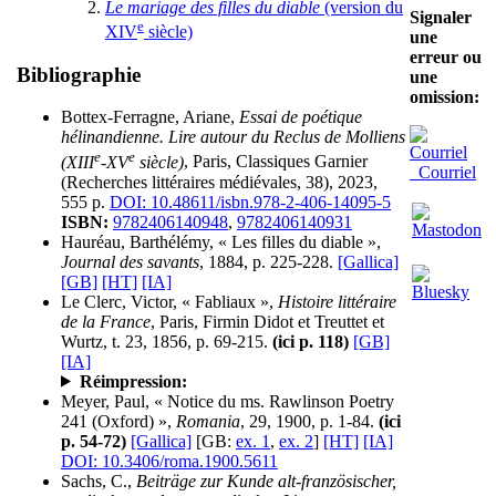
Le mariage des filles du diable
(version du
Signaler
e
XIV
siècle)
une
erreur ou
Bibliographie
une
omission:
Bottex-Ferragne, Ariane,
Essai de poétique
hélinandienne. Lire autour du Reclus de Molliens
e
e
(XIII
-XV
siècle)
, Paris, Classiques Garnier
Courriel
(Recherches littéraires médiévales, 38), 2023,
555 p.
DOI: 10.48611/isbn.978-2-406-14095-5
ISBN:
9782406140948
,
9782406140931
Hauréau, Barthélémy, « Les filles du diable »,
Journal des savants
, 1884, p. 225-228.
[Gallica]
[GB]
[HT]
[IA]
Le Clerc, Victor, « Fabliaux »,
Histoire littéraire
de la France
, Paris, Firmin Didot et Treuttet et
Wurtz, t. 23, 1856, p. 69-215.
(ici p. 118)
[GB]
[IA]
Réimpression:
Meyer, Paul, « Notice du ms. Rawlinson Poetry
241 (Oxford) »,
Romania
, 29, 1900, p. 1-84.
(ici
p. 54-72)
[Gallica]
[GB:
ex. 1
,
ex. 2
]
[HT]
[IA]
DOI: 10.3406/roma.1900.5611
Sachs, C.,
Beiträge zur Kunde alt-französischer,