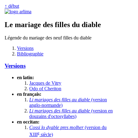
↑ début
Le mariage des filles du diable
Légende du mariage des neuf filles du diable
Versions
Bibliographie
Versions
en latin:
Jacques de Vitry
Odo of Cheriton
en français:
Li mariages des filles au diable
(version
anglo-normande)
Li mariages des filles au diable
(version en
douzains d'octosyllabes)
en occitan:
Cossi lo dyable pres molher
(version du
e
XIII
siècle)