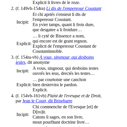
Explicit li livres de le roze.
(f. 149vb-154ra)
Li dis de l'empereour Coustant
Et chi apriés s'ensieut li dis de
l'empereour Coustant.
Incipit:
En yvier tamps, quant li frois dure,
que desgatee a li froidure…
… li cyté de Bissence a nom,
qui encore est de grant regnon.
Explicit:
Explicit de l'empereour Coustant de
Coustantinnoble.
(f. 154ra-vb)
A vous, singnour, qui desboins
iestes
, dit anonyme
A vous, singnour, qui desboins iestes
Incipit:
ouvrés les ieus, dreciés les testes…
… par courtoisie une canchon
Explicit:
bien desiervira le pardon.
Explicit.
(f. 154vb-161vb)
Plaist de l'evesque et de Droit
,
par
Jean le Court, dit Brisebarre
Chi commenche de l'Evesque [et] de
D[ro]it.
Incipit:
Catons li sages, en son livre,
mout pourfitant doctrine livre…