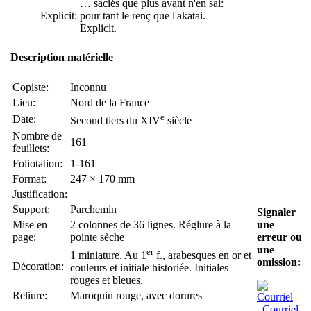
… saciés que plus avant n'en sai:
Explicit:
pour tant le renç que l'akatai.
Explicit.
Description matérielle
Copiste:
Inconnu
Lieu:
Nord de la France
e
Date:
Second tiers du XIV
siècle
Nombre de
161
feuillets:
Foliotation:
1-161
Format:
247 × 170 mm
Justification:
Support:
Parchemin
Signaler
Mise en
2 colonnes de 36 lignes. Réglure à la
une
page:
pointe sèche
erreur ou
une
er
1 miniature. Au 1
f., arabesques en or et
omission:
Décoration:
couleurs et initiale historiée. Initiales
rouges et bleues.
Reliure:
Maroquin rouge, avec dorures
Courriel