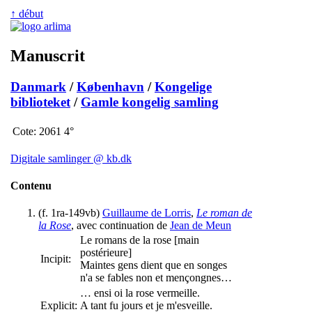
↑ début
Manuscrit
Danmark
/
København
/
Kongelige
biblioteket
/
Gamle kongelig samling
Cote:
2061 4°
Digitale samlinger @ kb.dk
Contenu
(f. 1ra-149vb)
Guillaume de Lorris
,
Le roman de
la Rose
, avec continuation de
Jean de Meun
Le romans de la rose
[main
postérieure]
Incipit:
Maintes gens dient que en songes
n'a se fables non et mençongnes…
… ensi oi la rose vermeille.
Explicit:
A tant fu jours et je m'esveille.