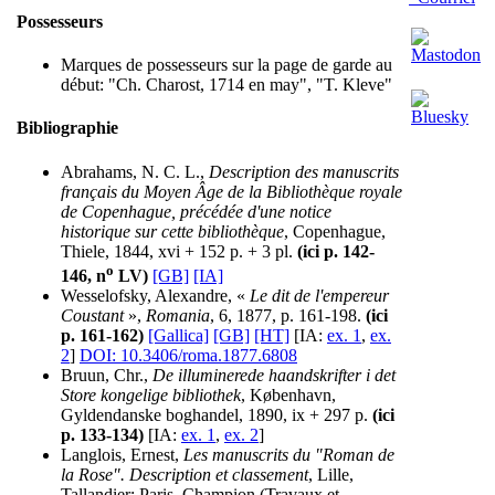
Possesseurs
Marques de possesseurs sur la page de garde au
début: "Ch. Charost, 1714 en may", "T. Kleve"
Bibliographie
Abrahams, N. C. L.,
Description des manuscrits
français du Moyen Âge de la Bibliothèque royale
de Copenhague, précédée d'une notice
historique sur cette bibliothèque
, Copenhague,
Thiele, 1844, xvi + 152 p. + 3 pl.
(ici p. 142-
o
146, n
LV)
[GB]
[IA]
Wesselofsky, Alexandre, «
Le dit de l'empereur
Coustant
»,
Romania
, 6, 1877, p. 161-198.
(ici
p. 161-162)
[Gallica]
[GB]
[HT]
[IA:
ex. 1
,
ex.
2
]
DOI: 10.3406/roma.1877.6808
Bruun, Chr.,
De illuminerede haandskrifter i det
Store kongelige bibliothek
, København,
Gyldendanske boghandel, 1890, ix + 297 p.
(ici
p. 133-134)
[IA:
ex. 1
,
ex. 2
]
Langlois, Ernest,
Les manuscrits du "Roman de
la Rose". Description et classement
, Lille,
Tallandier; Paris, Champion (Travaux et