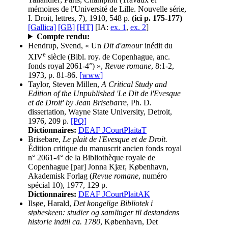
mémoires de l'Université de Lille. Nouvelle série,
I. Droit, lettres, 7), 1910, 548 p.
(ici p. 175-177)
[Gallica]
[GB]
[HT]
[IA:
ex. 1
,
ex. 2
]
Compte rendu:
Hendrup, Svend, « Un
Dit d'amour
inédit du
e
XIV
siècle (Bibl. roy. de Copenhague, anc.
fonds royal 2061-4°) »,
Revue romane
, 8:1-2,
1973, p. 81-86.
[www]
Taylor, Steven Millen,
A Critical Study and
Edition of the Unpublished 'Le Dit de l'Evesque
et de Droit' by Jean Brisebarre
, Ph. D.
dissertation, Wayne State University, Detroit,
1976, 209 p.
[PQ]
Dictionnaires:
DEAF JCourtPlaitaT
Brisebare,
Le plait de l'Evesque et de Droit.
Édition critique du manuscrit ancien fonds royal
n° 2061-4° de la Bibliothèque royale de
Copenhague [par] Jonna Kjær, København,
Akademisk Forlag (
Revue romane
, numéro
spécial 10), 1977, 129 p.
Dictionnaires:
DEAF JCourtPlaitAK
Ilsøe, Harald,
Det kongelige Bibliotek i
støbeskeen: studier og samlinger til destandens
historie indtil ca. 1780
, København, Det