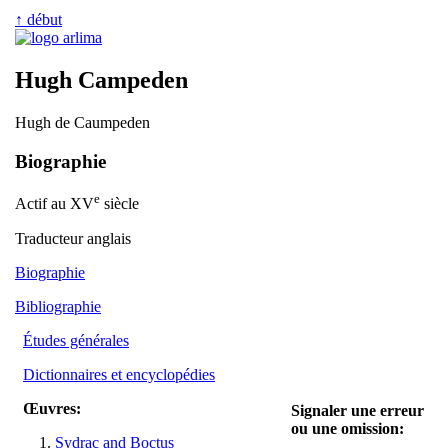
↑ début
Hugh Campeden
Hugh de Caumpeden
Biographie
e
Actif au XV
siècle
Traducteur anglais
Biographie
Bibliographie
Études générales
Dictionnaires et encyclopédies
Œuvres:
Signaler une erreur
ou une omission:
Sydrac and Boctus