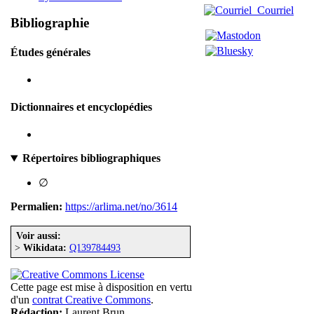
Courriel
Bibliographie
Études générales
Dictionnaires et encyclopédies
Répertoires bibliographiques
∅
Permalien:
https://arlima.net/no/3614
Voir aussi:
>
Wikidata:
Q139784493
Cette page est mise à disposition en vertu
d'un
contrat Creative Commons
.
Rédaction:
Laurent Brun