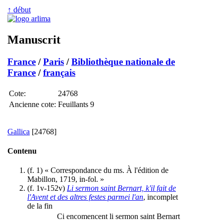
↑ début
Manuscrit
France
/
Paris
/
Bibliothèque nationale de
France
/
français
Cote:
24768
Ancienne cote:
Feuillants 9
Gallica
[24768]
Contenu
(f. 1) « Correspondance du ms. À l'édition de
Mabillon, 1719, in-fol. »
(f. 1v-152v)
Li sermon saint Bernart, k'il fait de
l'Avent et des altres festes parmei l'an
, incomplet
de la fin
Ci encomencent li sermon saint Bernart