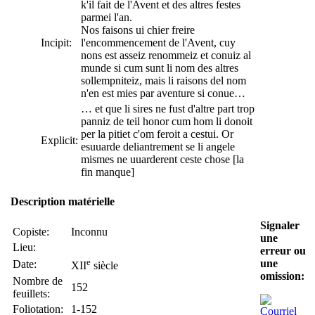
k'il fait de l'Avent et des altres festes
parmei l'an.
Nos faisons ui chier freire
Incipit:
l'encommencement de l'Avent, cuy
nons est asseiz renommeiz et conuiz al
munde si cum sunt li nom des altres
sollempniteiz, mais li raisons del nom
n'en est mies par aventure si conue…
… et que li sires ne fust d'altre part trop
panniz de teil honor cum hom li donoit
per la pitiet c'om feroit a cestui. Or
Explicit:
esuuarde deliantrement se li angele
mismes ne uuarderent ceste chose [la
fin manque]
Description matérielle
Signaler
Copiste:
Inconnu
une
Lieu:
erreur ou
e
une
Date:
XII
siècle
omission:
Nombre de
152
feuillets:
Foliotation:
1-152