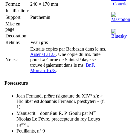
Courriel
Format:
240 × 170 mm
Justification:
Support:
Parchemin
Mise en
page:
Décoration:
Reliure:
Veau gris
Extraits copiés par Barbazan dans le ms.
Arsenal 3123
. Une copie du ms. faite
Notes:
pour La Curne de Sainte-Palaye se
trouve également dans le ms.
BnF,
Moreau 1678
.
Possesseurs
e
Jean Fernand, prêtre (signature du XIV
s.): «
Hic liber est Johannis Fernandi, presbyteri » (f.
1)
re
Manuscrit « donné au R. P. Goulu par M
Nicolas Le Fèvre, praecepteur du roy Louys
me
13
»
Feuillants, n° 9