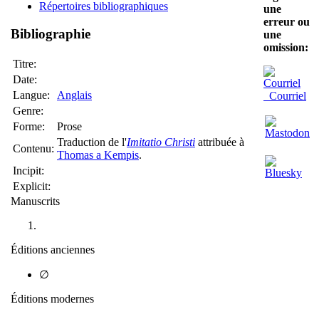
Répertoires bibliographiques
une
erreur ou
Bibliographie
une
omission:
Titre:
Date:
Langue:
Anglais
Courriel
Genre:
Forme:
Prose
Traduction de l'
Imitatio Christi
attribuée à
Contenu:
Thomas a Kempis
.
Incipit:
Explicit:
Manuscrits
Éditions anciennes
∅
Éditions modernes