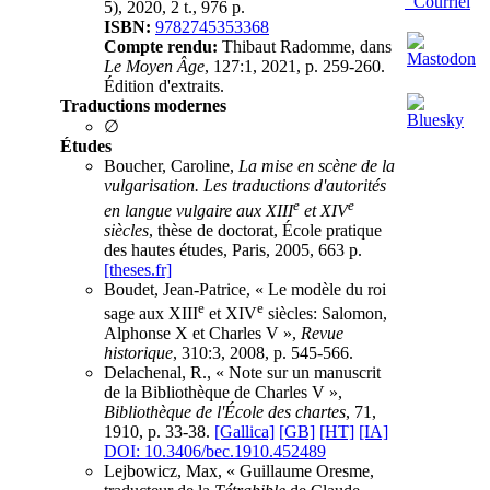
Courriel
5), 2020, 2 t., 976 p.
ISBN:
9782745353368
Compte rendu:
Thibaut Radomme, dans
Le Moyen Âge
, 127:1, 2021, p. 259-260.
Édition d'extraits.
Traductions modernes
∅
Études
Boucher, Caroline,
La mise en scène de la
vulgarisation. Les traductions d'autorités
e
e
en langue vulgaire aux XIII
et XIV
siècles
, thèse de doctorat, École pratique
des hautes études, Paris, 2005, 663 p.
[theses.fr]
Boudet, Jean-Patrice, « Le modèle du roi
e
e
sage aux XIII
et XIV
siècles: Salomon,
Alphonse X et Charles V »,
Revue
historique
, 310:3, 2008, p. 545-566.
Delachenal, R., « Note sur un manuscrit
de la Bibliothèque de Charles V »,
Bibliothèque de l'École des chartes
, 71,
1910, p. 33-38.
[Gallica]
[GB]
[HT]
[IA]
DOI: 10.3406/bec.1910.452489
Lejbowicz, Max, « Guillaume Oresme,