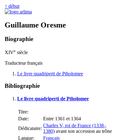
↑ début
Guillaume Oresme
Biographie
e
XIV
siècle
Traducteur français
Le livre quadriperti de Ptholomee
Bibliographie
Le livre quadriperti de Ptholomee
Titre:
Date:
Entre 1361 et 1364
Charles V, roi de France (1338–
Dédicataire:
1380)
avant son accession au trône
Langue:
Français