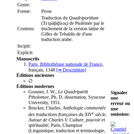
Genre:
Forme:
Prose
Traduction du
Quadripartitum
(Τετράβιβλος) de Ptolémée par le
Contenu:
truchement de la version latine de
Gilles de Tebaldis de d'une
traduction arabe.
Incipit:
Explicit:
Manuscrits
Paris, Bibliothèque nationale de France
,
français, 1348
[⇛ Description]
Éditions anciennes
∅
Éditions modernes
Gossner, J. W.,
Le Quadripartit
Signaler
Ptholomee
, Ph. D. dissertation, Syracuse
une
University, 1951.
erreur ou
Brucker, Charles,
Anthologie commentée
une
e
omission:
des traductions françaises du XIV
siècle.
Autour de Charles V. Culture, pouvoir et
spiritualité
, Paris, Champion
(Linguistique, traduction et terminologie,