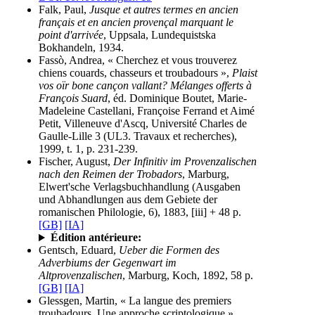
Falk, Paul,
Jusque et autres termes en ancien
français et en ancien provençal marquant le
point d'arrivée
, Uppsala, Lundequistska
Bokhandeln, 1934.
Fassò, Andrea, « Cherchez et vous trouverez
chiens couards, chasseurs et troubadours »,
Plaist
vos oïr bone cançon vallant? Mélanges offerts à
François Suard
, éd. Dominique Boutet, Marie-
Madeleine Castellani, Françoise Ferrand et Aimé
Petit, Villeneuve d'Ascq, Université Charles de
Gaulle-Lille 3 (UL3. Travaux et recherches),
1999, t. 1, p. 231-239.
Fischer, August,
Der Infinitiv im Provenzalischen
nach den Reimen der Trobadors
, Marburg,
Elwert'sche Verlagsbuchhandlung (Ausgaben
und Abhandlungen aus dem Gebiete der
romanischen Philologie, 6), 1883, [iii] + 48 p.
[GB]
[IA]
Édition antérieure:
Gentsch, Eduard,
Ueber die Formen des
Adverbiums der Gegenwart im
Altprovenzalischen
, Marburg, Koch, 1892, 58 p.
[GB]
[IA]
Glessgen, Martin, « La langue des premiers
troubadours. Une approche scriptologique »,