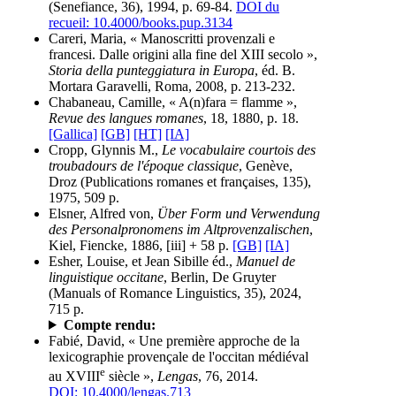
(Senefiance, 36), 1994, p. 69-84.
DOI du
recueil: 10.4000/books.pup.3134
Careri, Maria, « Manoscritti provenzali e
francesi. Dalle origini alla fine del XIII secolo »,
Storia della punteggiatura in Europa
, éd. B.
Mortara Garavelli, Roma, 2008, p. 213-232.
Chabaneau, Camille, « A(n)fara = flamme »,
Revue des langues romanes
, 18, 1880, p. 18.
[Gallica]
[GB]
[HT]
[IA]
Cropp, Glynnis M.,
Le vocabulaire courtois des
troubadours de l'époque classique
, Genève,
Droz (Publications romanes et françaises, 135),
1975, 509 p.
Elsner, Alfred von,
Über Form und Verwendung
des Personalpronomens im Altprovenzalischen
,
Kiel, Fiencke, 1886, [iii] + 58 p.
[GB]
[IA]
Esher, Louise, et Jean Sibille éd.,
Manuel de
linguistique occitane
, Berlin, De Gruyter
(Manuals of Romance Linguistics, 35), 2024,
715 p.
Compte rendu:
Fabié, David, « Une première approche de la
lexicographie provençale de l'occitan médiéval
e
au XVIII
siècle »,
Lengas
, 76, 2014.
DOI: 10.4000/lengas.713