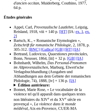
d'ancien occitan
, Muiderberg, Couthino, 1977,
64 p.
Études générales
Appel, Carl,
Provenzalische Lautlehre
, Leipzig,
Reisland, 1918, viii + 140 p.
[HT]
[IA:
ex. 1
,
ex.
2
]
Bartsch, K., « Romanische Etymologien »,
Zeitschrift für romanische Philologie
, 2, 1878, p.
305-312.
[BNC]
[Gallica]
[GB]
[HT]
[IA]
Bertrand, Ludovicus,
Quaestiones provinciales
,
Bonn, Neusser, 1864, [iii] + 32 p.
[GB]
[IA]
Bohnhardt, Wilhelm,
Das Personal-Pronomen
im Altprovenzalischen
, Marburg, Elwert'sche
Verlagsbuchhandlung (Ausgaben und
Abhandlungen aus dem Gebiete der romanischen
Philologie, 74), 1888, [iv] + 136 p.
[IA]
Édition antérieure:
Bonnet, Marie Rose, « Le vocabulaire de la
violence tel qu'il apparaît dans quelques textes
e
e
non littéraires du XIV
et du XV
siècle en
provençal »,
La violence dans le monde
médiéval
, Aix-en-Provence, CUER-MA