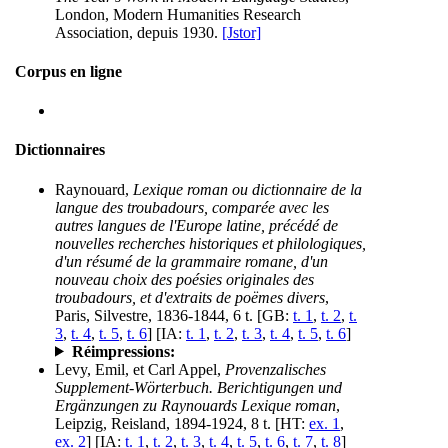
London, Modern Humanities Research
Association, depuis 1930.
[Jstor]
Corpus en ligne
Dictionnaires
Raynouard,
Lexique roman ou dictionnaire de la
langue des troubadours, comparée avec les
autres langues de l'Europe latine, précédé de
nouvelles recherches historiques et philologiques,
d'un résumé de la grammaire romane, d'un
nouveau choix des poésies originales des
troubadours, et d'extraits de poëmes divers
,
Paris, Silvestre, 1836-1844, 6 t. [GB:
t. 1
,
t. 2
,
t.
3
,
t. 4
,
t. 5
,
t. 6
] [IA:
t. 1
,
t. 2
,
t. 3
,
t. 4
,
t. 5
,
t. 6
]
Réimpressions:
Levy, Emil, et Carl Appel,
Provenzalisches
Supplement-Wörterbuch. Berichtigungen und
Ergänzungen zu Raynouards Lexique roman
,
Leipzig, Reisland, 1894-1924, 8 t. [HT:
ex. 1
,
ex. 2
] [IA:
t. 1
,
t. 2
,
t. 3
,
t. 4
,
t. 5
,
t. 6
,
t. 7
,
t. 8
]