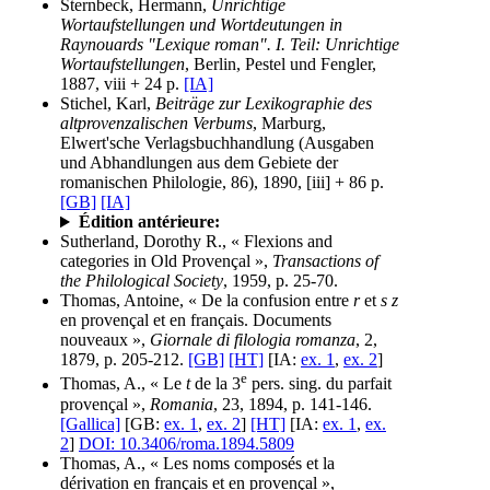
Sternbeck, Hermann,
Unrichtige
Wortaufstellungen und Wortdeutungen in
Raynouards "Lexique roman". I. Teil: Unrichtige
Wortaufstellungen
, Berlin, Pestel und Fengler,
1887, viii + 24 p.
[IA]
Stichel, Karl,
Beiträge zur Lexikographie des
altprovenzalischen Verbums
, Marburg,
Elwert'sche Verlagsbuchhandlung (Ausgaben
und Abhandlungen aus dem Gebiete der
romanischen Philologie, 86), 1890, [iii] + 86 p.
[GB]
[IA]
Édition antérieure:
Sutherland, Dorothy R., « Flexions and
categories in Old Provençal »,
Transactions of
the Philological Society
, 1959, p. 25-70.
Thomas, Antoine, « De la confusion entre
r
et
s z
en provençal et en français. Documents
nouveaux »,
Giornale di filologia romanza
, 2,
1879, p. 205-212.
[GB]
[HT]
[IA:
ex. 1
,
ex. 2
]
e
Thomas, A., « Le
t
de la 3
pers. sing. du parfait
provençal »,
Romania
, 23, 1894, p. 141-146.
[Gallica]
[GB:
ex. 1
,
ex. 2
]
[HT]
[IA:
ex. 1
,
ex.
2
]
DOI: 10.3406/roma.1894.5809
Thomas, A., « Les noms composés et la
dérivation en français et en provençal »,