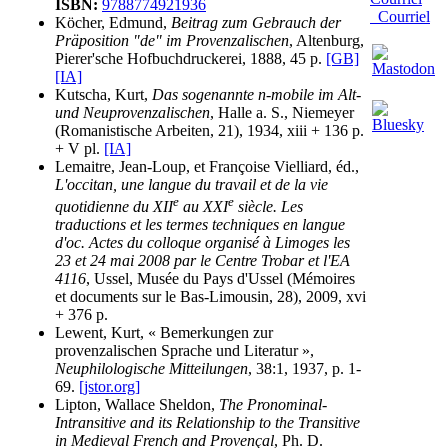
ISBN:
9788774921936
Courriel
Köcher, Edmund,
Beitrag zum Gebrauch der
Präposition "de" im Provenzalischen
, Altenburg,
Pierer'sche Hofbuchdruckerei, 1888, 45 p.
[GB]
[IA]
Kutscha, Kurt,
Das sogenannte n-mobile im Alt-
und Neuprovenzalischen
, Halle a. S., Niemeyer
(Romanistische Arbeiten, 21), 1934, xiii + 136 p.
+ V pl.
[IA]
Lemaitre, Jean-Loup, et Françoise Vielliard, éd.,
L'occitan, une langue du travail et de la vie
e
e
quotidienne du XII
au XXI
siècle. Les
traductions et les termes techniques en langue
d'oc. Actes du colloque organisé à Limoges les
23 et 24 mai 2008 par le Centre Trobar et l'EA
4116
, Ussel, Musée du Pays d'Ussel (Mémoires
et documents sur le Bas-Limousin, 28), 2009, xvi
+ 376 p.
Lewent, Kurt, « Bemerkungen zur
provenzalischen Sprache und Literatur »,
Neuphilologische Mitteilungen
, 38:1, 1937, p. 1-
69.
[jstor.org]
Lipton, Wallace Sheldon,
The Pronominal-
Intransitive and its Relationship to the Transitive
in Medieval French and Provençal
, Ph. D.