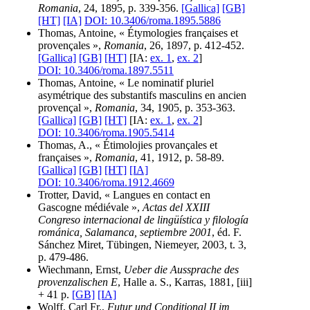
Romania
, 24, 1895, p. 339-356.
[Gallica]
[GB]
[HT]
[IA]
DOI: 10.3406/roma.1895.5886
Thomas, Antoine, « Étymologies françaises et
provençales »,
Romania
, 26, 1897, p. 412-452.
[Gallica]
[GB]
[HT]
[IA:
ex. 1
,
ex. 2
]
DOI: 10.3406/roma.1897.5511
Thomas, Antoine, « Le nominatif pluriel
asymétrique des substantifs masculins en ancien
provençal »,
Romania
, 34, 1905, p. 353-363.
[Gallica]
[GB]
[HT]
[IA:
ex. 1
,
ex. 2
]
DOI: 10.3406/roma.1905.5414
Thomas, A., « Étimolojies provançales et
françaises »,
Romania
, 41, 1912, p. 58-89.
[Gallica]
[GB]
[HT]
[IA]
DOI: 10.3406/roma.1912.4669
Trotter, David, « Langues en contact en
Gascogne médiévale »,
Actas del XXIII
Congreso internacional de lingüística y filología
románica, Salamanca, septiembre 2001
, éd. F.
Sánchez Miret, Tübingen, Niemeyer, 2003, t. 3,
p. 479-486.
Wiechmann, Ernst,
Ueber die Aussprache des
provenzalischen E
, Halle a. S., Karras, 1881, [iii]
+ 41 p.
[GB]
[IA]
Wolff, Carl Fr.,
Futur und Conditional II im