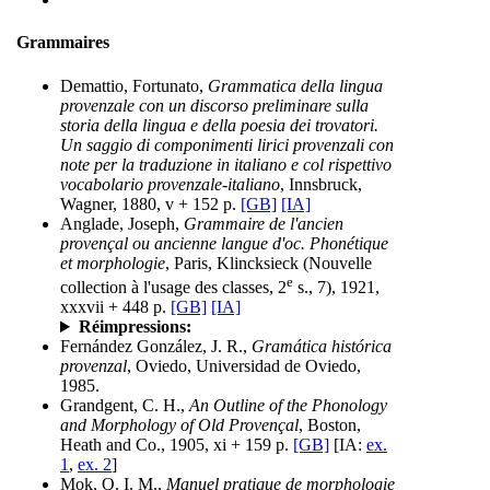
Grammaires
Demattio, Fortunato,
Grammatica della lingua
provenzale con un discorso preliminare sulla
storia della lingua e della poesia dei trovatori.
Un saggio di componimenti lirici provenzali con
note per la traduzione in italiano e col rispettivo
vocabolario provenzale-italiano
, Innsbruck,
Wagner, 1880, v + 152 p.
[GB]
[IA]
Anglade, Joseph,
Grammaire de l'ancien
provençal ou ancienne langue d'oc. Phonétique
et morphologie
, Paris, Klincksieck (Nouvelle
e
collection à l'usage des classes, 2
s., 7), 1921,
xxxvii + 448 p.
[GB]
[IA]
Réimpressions:
Fernández González, J. R.,
Gramática histórica
provenzal
, Oviedo, Universidad de Oviedo,
1985.
Grandgent, C. H.,
An Outline of the Phonology
and Morphology of Old Provençal
, Boston,
Heath and Co., 1905, xi + 159 p.
[GB]
[IA:
ex.
1
,
ex. 2
]
Mok, Q. I. M.,
Manuel pratique de morphologie