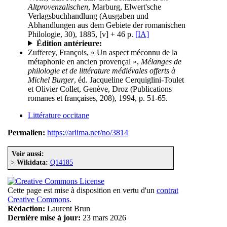
Altprovenzalischen
, Marburg, Elwert'sche
Verlagsbuchhandlung (Ausgaben und
Abhandlungen aus dem Gebiete der romanischen
Philologie, 30), 1885, [v] + 46 p.
[IA]
Édition antérieure:
Zufferey, François, « Un aspect méconnu de la
métaphonie en ancien provençal »,
Mélanges de
philologie et de littérature médiévales offerts à
Michel Burger
, éd. Jacqueline Cerquiglini-Toulet
et Olivier Collet, Genève, Droz (Publications
romanes et françaises, 208), 1994, p. 51-65.
Littérature occitane
Permalien:
https://arlima.net/no/3814
Voir aussi:
>
Wikidata:
Q14185
Cette page est mise à disposition en vertu d'un
contrat
Creative Commons
.
Rédaction:
Laurent Brun
Dernière mise à jour:
23 mars 2026