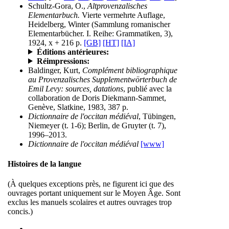
Schultz-Gora, O.,
Altprovenzalisches
Elementarbuch.
Vierte vermehrte Auflage,
Heidelberg, Winter (Sammlung romanischer
Elementarbücher. I. Reihe: Grammatiken, 3),
1924, x + 216 p.
[GB]
[HT]
[IA]
Éditions antérieures:
Réimpressions:
Baldinger, Kurt,
Complément bibliographique
au Provenzalisches Supplementwörterbuch de
Emil Levy: sources, datations
, publié avec la
collaboration de Doris Diekmann-Sammet,
Genève, Slatkine, 1983, 387 p.
Dictionnaire de l'occitan médiéval
, Tübingen,
Niemeyer (t. 1-6); Berlin, de Gruyter (t. 7),
1996–2013.
Dictionnaire de l'occitan médiéval
[www]
Histoires de la langue
(À quelques exceptions près, ne figurent ici que des
ouvrages portant uniquement sur le Moyen Âge. Sont
exclus les manuels scolaires et autres ouvrages trop
concis.)