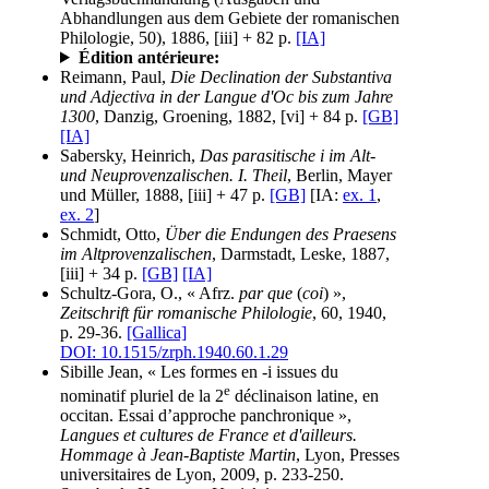
Abhandlungen aus dem Gebiete der romanischen
Philologie, 50), 1886, [iii] + 82 p.
[IA]
Édition antérieure:
Reimann, Paul,
Die Declination der Substantiva
und Adjectiva in der Langue d'Oc bis zum Jahre
1300
, Danzig, Groening, 1882, [vi] + 84 p.
[GB]
[IA]
Sabersky, Heinrich,
Das parasitische i im Alt-
und Neuprovenzalischen. I. Theil
, Berlin, Mayer
und Müller, 1888, [iii] + 47 p.
[GB]
[IA:
ex. 1
,
ex. 2
]
Schmidt, Otto,
Über die Endungen des Praesens
im Altprovenzalischen
, Darmstadt, Leske, 1887,
[iii] + 34 p.
[GB]
[IA]
Schultz-Gora, O., « Afrz.
par que
(
coi
) »,
Zeitschrift für romanische Philologie
, 60, 1940,
p. 29-36.
[Gallica]
DOI: 10.1515/zrph.1940.60.1.29
Sibille Jean, « Les formes en -i issues du
e
nominatif pluriel de la 2
déclinaison latine, en
occitan. Essai d’approche panchronique »,
Langues et cultures de France et d'ailleurs.
Hommage à Jean-Baptiste Martin
, Lyon, Presses
universitaires de Lyon, 2009, p. 233-250.