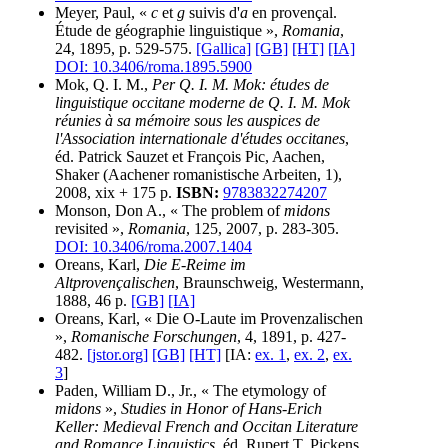
Meyer, Paul, «
c
et
g
suivis d'
a
en provençal.
Étude de géographie linguistique »,
Romania
,
24, 1895, p. 529-575.
[Gallica]
[GB]
[HT]
[IA]
DOI: 10.3406/roma.1895.5900
Mok, Q. I. M.,
Per Q. I. M. Mok: études de
linguistique occitane moderne de Q. I. M. Mok
réunies à sa mémoire sous les auspices de
l'Association internationale d'études occitanes
,
éd. Patrick Sauzet et François Pic, Aachen,
Shaker (Aachener romanistische Arbeiten, 1),
2008, xix + 175 p.
ISBN:
9783832274207
Monson, Don A., « The problem of
midons
revisited »,
Romania
, 125, 2007, p. 283-305.
DOI: 10.3406/roma.2007.1404
Oreans, Karl,
Die E-Reime im
Altprovençalischen
, Braunschweig, Westermann,
1888, 46 p.
[GB]
[IA]
Oreans, Karl, « Die O-Laute im Provenzalischen
»,
Romanische Forschungen
, 4, 1891, p. 427-
482.
[jstor.org]
[GB]
[HT]
[IA:
ex. 1
,
ex. 2
,
ex.
3
]
Paden, William D., Jr., « The etymology of
midons
»,
Studies in Honor of Hans-Erich
Keller: Medieval French and Occitan Literature
and Romance Linguistics
, éd. Rupert T. Pickens,