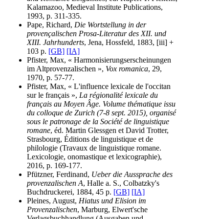
Kalamazoo, Medieval Institute Publications,
1993, p. 311-335.
Pape, Richard,
Die Wortstellung in der
provençalischen Prosa-Literatur des XII. und
XIII. Jahrhunderts
, Jena, Hossfeld, 1883, [iii] +
103 p.
[GB]
[IA]
Pfister, Max, « Harmonisierungserscheinungen
im Altprovenzalischen »,
Vox romanica
, 29,
1970, p. 57-77.
Pfister, Max, « L'influence lexicale de l'occitan
sur le français »,
La régionalité lexicale du
français au Moyen Âge. Volume thématique issu
du colloque de Zurich (7-8 sept. 2015), organisé
sous le patronage de la Société de linguistique
romane
, éd. Martin Glessgen et David Trotter,
Strasbourg, Éditions de linguistique et de
philologie (Travaux de linguistique romane.
Lexicologie, onomastique et lexicographie),
2016, p. 169-177.
Pfützner, Ferdinand,
Ueber die Aussprache des
provenzalischen A
, Halle a. S., Colbatzky's
Buchdruckerei, 1884, 45 p.
[GB]
[IA]
Pleines, August,
Hiatus und Elision im
Provenzalischen
, Marburg, Elwert'sche
Verlagsbuchhandlung (Ausgaben und