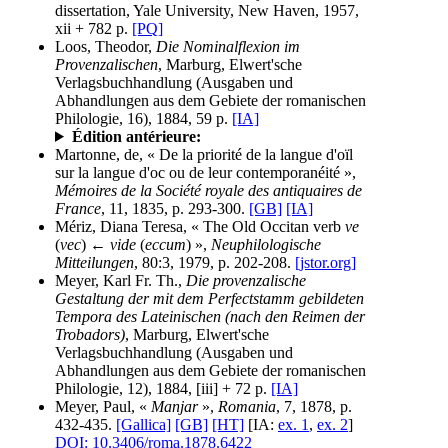
dissertation, Yale University, New Haven, 1957,
xii + 782 p.
[PQ]
Loos, Theodor,
Die Nominalflexion im
Provenzalischen
, Marburg, Elwert'sche
Verlagsbuchhandlung (Ausgaben und
Abhandlungen aus dem Gebiete der romanischen
Philologie, 16), 1884, 59 p.
[IA]
Édition antérieure:
Martonne, de, « De la priorité de la langue d'oïl
sur la langue d'oc ou de leur contemporanéité »,
Mémoires de la Société royale des antiquaires de
France
, 11, 1835, p. 293-300.
[GB]
[IA]
Mériz, Diana Teresa, « The Old Occitan verb
ve
(
vec
) ←
vide
(
eccum
) »,
Neuphilologische
Mitteilungen
, 80:3, 1979, p. 202-208.
[jstor.org]
Meyer, Karl Fr. Th.,
Die provenzalische
Gestaltung der mit dem Perfectstamm gebildeten
Tempora des Lateinischen (nach den Reimen der
Trobadors)
, Marburg, Elwert'sche
Verlagsbuchhandlung (Ausgaben und
Abhandlungen aus dem Gebiete der romanischen
Philologie, 12), 1884, [iii] + 72 p.
[IA]
Meyer, Paul, «
Manjar
»,
Romania
, 7, 1878, p.
432-435.
[Gallica]
[GB]
[HT]
[IA:
ex. 1
,
ex. 2
]
DOI: 10.3406/roma.1878.6422