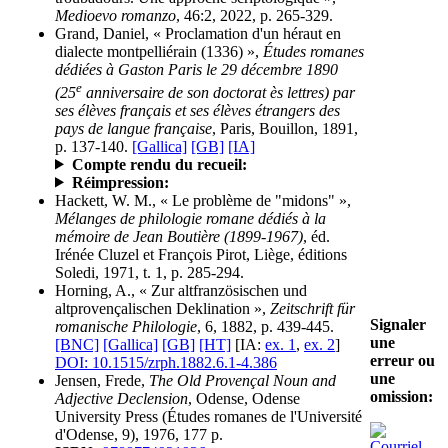
Medioevo romanzo
, 46:2, 2022, p. 265-329.
Grand, Daniel, « Proclamation d'un héraut en
dialecte montpelliérain (1336) »,
Études romanes
dédiées à Gaston Paris le 29 décembre 1890
e
(25
anniversaire de son doctorat ès lettres) par
ses élèves français et ses élèves étrangers des
pays de langue française
, Paris, Bouillon, 1891,
p. 137-140.
[Gallica]
[GB]
[IA]
Compte rendu du recueil:
Réimpression:
Hackett, W. M., « Le problème de "midons" »,
Mélanges de philologie romane dédiés à la
mémoire de Jean Boutière (1899-1967)
, éd.
Irénée Cluzel et François Pirot, Liège, éditions
Soledi, 1971, t. 1, p. 285-294.
Horning, A., « Zur altfranzösischen und
altprovençalischen Deklination »,
Zeitschrift für
Signaler
romanische Philologie
, 6, 1882, p. 439-445.
une
[BNC]
[Gallica]
[GB]
[HT]
[IA:
ex. 1
,
ex. 2
]
erreur ou
DOI: 10.1515/zrph.1882.6.1-4.386
une
Jensen, Frede,
The Old Provençal Noun and
omission:
Adjective Declension
, Odense, Odense
University Press (Études romanes de l'Université
d'Odense, 9), 1976, 177 p.