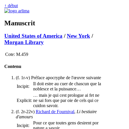
↑ début
Manuscrit
United States of America
/
New York
/
Morgan Library
Cote:
M.459
Contenu
(f. 1r-v) Préface apocryphe de l'œuvre suivante
Il doit estre au cuer de chascun que la
Incipit:
noblesce et la puissance…
… mais je qui cest prologue ai fet ne
Explicit:
ne sai fors que par oie de cels qui ce
cuidon savoir.
(f. 2r-22v)
Richard de Fournival
,
Li bestiaire
d'amours
Pour ce que toutes gens desirent por
Incipit:
nature a savoir…