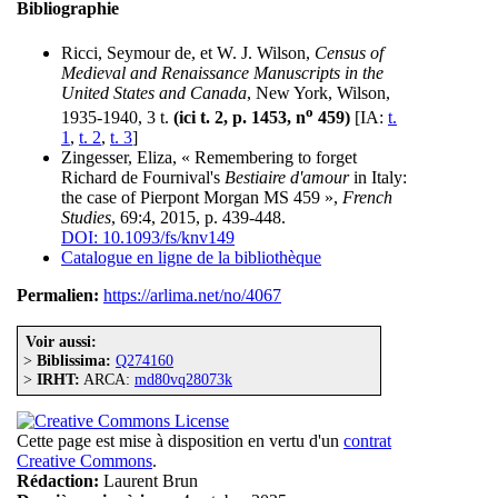
Bibliographie
Ricci, Seymour de, et W. J. Wilson,
Census of
Medieval and Renaissance Manuscripts in the
United States and Canada
, New York, Wilson,
o
1935-1940, 3 t.
(ici t. 2, p. 1453, n
459)
[IA:
t.
1
,
t. 2
,
t. 3
]
Zingesser, Eliza, « Remembering to forget
Richard de Fournival's
Bestiaire d'amour
in Italy:
the case of Pierpont Morgan MS 459 »,
French
Studies
, 69:4, 2015, p. 439-448.
DOI: 10.1093/fs/knv149
Catalogue en ligne de la bibliothèque
Permalien:
https://arlima.net/no/4067
Voir aussi:
>
Biblissima:
Q274160
>
IRHT:
ARCA:
md80vq28073k
Cette page est mise à disposition en vertu d'un
contrat
Creative Commons
.
Rédaction:
Laurent Brun