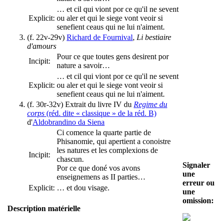
… et cil qui viont por ce qu'il ne sevent
Explicit:
ou aler et qui le siege vont veoir si
senefient ceaus qui ne lui n'aiment.
(f. 22v-29v)
Richard de Fournival
,
Li bestiaire
d'amours
Pour ce que toutes gens desirent por
Incipit:
nature a savoir…
… et cil qui viont por ce qu'il ne sevent
Explicit:
ou aler et qui le siege vont veoir si
senefient ceaus qui ne lui n'aiment.
(f. 30r-32v) Extrait du livre IV du
Regime du
corps
(réd. dite « classique » de la réd. B)
d'
Aldobrandino da Siena
Ci comence la quarte partie de
Phisanomie, qui apertient a conoistre
les natures et les complexions de
Incipit:
chascun.
Signaler
Por ce que doné vos avons
une
enseignemens as II parties…
erreur ou
Explicit:
… et dou visage.
une
omission:
Description matérielle