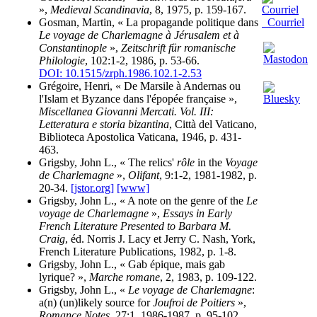
»,
Medieval Scandinavia
, 8, 1975, p. 159-167.
Gosman, Martin, « La propagande politique dans
Courriel
Le voyage de Charlemagne à Jérusalem et à
Constantinople
»,
Zeitschrift für romanische
Philologie
, 102:1-2, 1986, p. 53-66.
DOI: 10.1515/zrph.1986.102.1-2.53
Grégoire, Henri, « De Marsile à Andernas ou
l'Islam et Byzance dans l'épopée française »,
Miscellanea Giovanni Mercati. Vol. III:
Letteratura e storia bizantina
, Città del Vaticano,
Biblioteca Apostolica Vaticana, 1946, p. 431-
463.
Grigsby, John L., « The relics'
rôle
in the
Voyage
de Charlemagne
»,
Olifant
, 9:1-2, 1981-1982, p.
20-34.
[jstor.org]
[www]
Grigsby, John L., « A note on the genre of the
Le
voyage de Charlemagne
»,
Essays in Early
French Literature Presented to Barbara M.
Craig
, éd. Norris J. Lacy et Jerry C. Nash, York,
French Literature Publications, 1982, p. 1-8.
Grigsby, John L., « Gab épique, mais gab
lyrique? »,
Marche romane
, 2, 1983, p. 109-122.
Grigsby, John L., «
Le voyage de Charlemagne
:
a(n) (un)likely source for
Joufroi de Poitiers
»,
Romance Notes
, 27:1, 1986-1987, p. 95-102.