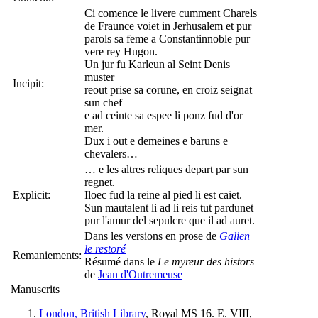
Ci comence le livere cumment Charels
de Fraunce voiet in Jerhusalem et pur
parols sa feme a Constantinnoble pur
vere rey Hugon.
Un jur fu Karleun al Seint Denis
muster
Incipit:
reout prise sa corune, en croiz seignat
sun chef
e ad ceinte sa espee li ponz fud d'or
mer.
Dux i out e demeines e baruns e
chevalers…
… e les altres reliques depart par sun
regnet.
Explicit:
Iloec fud la reine al pied li est caiet.
Sun mautalent li ad li reis tut pardunet
pur l'amur del sepulcre que il ad auret.
Dans les versions en prose de
Galien
le restoré
Remaniements:
Résumé dans le
Le myreur des histors
de
Jean d'Outremeuse
Manuscrits
London, British Library
, Royal MS 16. E. VIII,