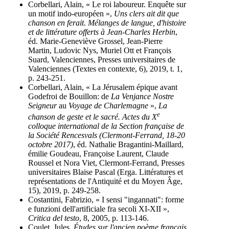
Corbellari, Alain, « Le roi laboureur. Enquête sur
un motif indo-européen »,
Uns clers ait dit que
chanson en ferait. Mélanges de langue, d'histoire
et de littérature offerts à Jean-Charles Herbin
,
éd. Marie-Geneviève Grossel, Jean-Pierre
Martin, Ludovic Nys, Muriel Ott et François
Suard, Valenciennes, Presses universitaires de
Valenciennes (Textes en contexte, 6), 2019, t. 1,
p. 243-251.
Corbellari, Alain, « La Jérusalem épique avant
Godefroi de Bouillon: de
La Venjance Nostre
Seigneur
au
Voyage de Charlemagne
»,
La
e
chanson de geste et le sacré. Actes du X
colloque international de la Section française de
la Société Rencesvals (Clermont-Ferrand, 18-20
octobre 2017)
, éd. Nathalie Bragantini-Maillard,
émilie Goudeau, Françoise Laurent, Claude
Roussel et Nora Viet, Clermont-Ferrand, Presses
universitaires Blaise Pascal (Erga. Littératures et
représentations de l'Antiquité et du Moyen Âge,
15), 2019, p. 249-258.
Costantini, Fabrizio, « I sensi "ingannati": forme
e funzioni dell'artificiale fra secoli XI-XII »,
Critica del testo
, 8, 2005, p. 113-146.
Coulet, Jules,
Études sur l'ancien poème français