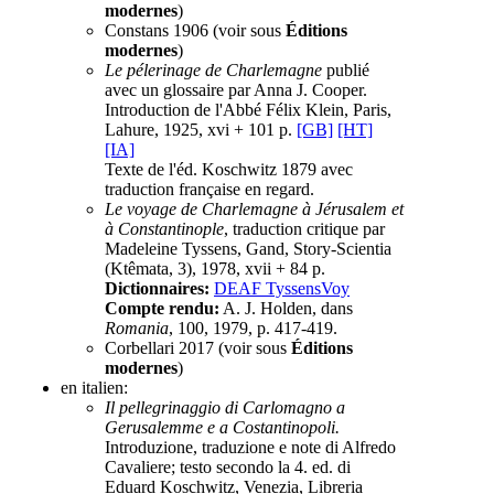
modernes
)
Constans 1906 (voir sous
Éditions
modernes
)
Le pélerinage de Charlemagne
publié
avec un glossaire par Anna J. Cooper.
Introduction de l'Abbé Félix Klein, Paris,
Lahure, 1925, xvi + 101 p.
[GB]
[HT]
[IA]
Texte de l'éd. Koschwitz 1879 avec
traduction française en regard.
Le voyage de Charlemagne à Jérusalem et
à Constantinople
, traduction critique par
Madeleine Tyssens, Gand, Story-Scientia
(Ktêmata, 3), 1978, xvii + 84 p.
Dictionnaires:
DEAF TyssensVoy
Compte rendu:
A. J. Holden, dans
Romania
, 100, 1979, p. 417-419.
Corbellari 2017 (voir sous
Éditions
modernes
)
en italien:
Il pellegrinaggio di Carlomagno a
Gerusalemme e a Costantinopoli.
Introduzione, traduzione e note di Alfredo
Cavaliere; testo secondo la 4. ed. di
Eduard Koschwitz, Venezia, Libreria