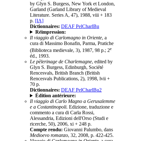
by Glyn S. Burgess, New York et London,
Garland (Garland Library of Medieval
Literature. Series A, 47), 1988, viii + 183
p.
[IA]
Dictionnaires:
DEAF PelCharlBu
Réimpression:
Il viaggio di Carlomagno in Oriente
, a
cura di Massimo Bonafin, Parma, Pratiche
e
(Biblioteca medievale, 3), 1987, 98 p.; 2
éd., 1993.
Le pèlerinage de Charlemagne
, edited by
Glyn S. Burgess, Edinburgh, Société
Rencesvals, British Branch (British
Rencesvals Publications, 2), 1998, lvii +
70 p.
Dictionnaires:
DEAF PelCharlBu2
Édition antérieure:
Il viaggio di Carlo Magno a Gerusalemme
e a Costantinopoli.
Edizione, traduzione e
commento a cura di Carla Rossi,
Alessandria, Edizioni dell'Orso (Studi e
ricerche, 50), 2006, xi + 248 p.
Compte rendu:
Giovanni Palumbo, dans
Medioevo romanzo
, 32, 2008, p. 422-425.
Viaggio di Carlomagno in Oriente
, a cura