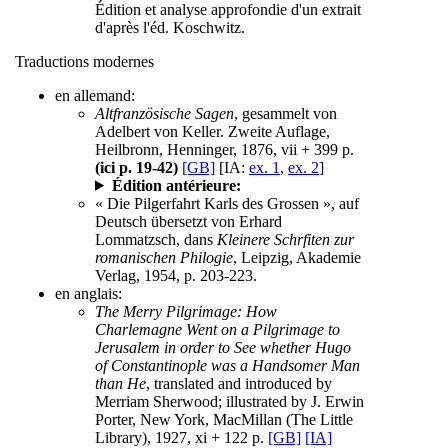
Édition et analyse approfondie d'un extrait
d'après l'éd. Koschwitz.
Traductions modernes
en allemand:
Altfranzösische Sagen
, gesammelt von
Adelbert von Keller. Zweite Auflage,
Heilbronn, Henninger, 1876, vii + 399 p.
(ici p. 19-42)
[GB]
[IA:
ex. 1
,
ex. 2
]
Édition antérieure:
« Die Pilgerfahrt Karls des Grossen », auf
Deutsch übersetzt von Erhard
Lommatzsch, dans
Kleinere Schrfiten zur
romanischen Philogie
, Leipzig, Akademie
Verlag, 1954, p. 203-223.
en anglais:
The Merry Pilgrimage: How
Charlemagne Went on a Pilgrimage to
Jerusalem in order to See whether Hugo
of Constantinople was a Handsomer Man
than He
, translated and introduced by
Merriam Sherwood; illustrated by J. Erwin
Porter, New York, MacMillan (The Little
Library), 1927, xi + 122 p.
[GB]
[IA]