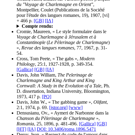
du "Voyage de Charlemagne en Orient"
,
Montpellier, Coulet (Publications de la Société
pour l'étude des langues romanes, 19), 1907, [vi]
+ 466 p.
[GB]
[IA]
Compte rendu:
Cromie, Maureen, « Le style formulaire dans le
Voyage de Charlemagne à Jérusalem et à
Constantinople
(
Le Pèlerinage de Charlemagne
)
»,
Revue des langues romanes
, 77, 1967, p. 31-
54.
Cross, Tom Peete, « The gabs »,
Modern
Philology
, 25:1, 1927-1928, p. 349-354.
[Gallica]
[GB]
[IA]
Davis, John William,
The Pelerinage de
Charlemagne and King Arthur and King
Cornwall: A Study in the Evolution of a Tale
, Ph.
D. dissertation, Indiana University, Bloomington,
1973, 417 p.
[PQ]
Davis, John W., « The gabbing game »,
Olifant
,
2:1, 1974, p. 69.
[jstor.org]
[www]
Densusianu, Ov., « Aymeri de Narbonne dans la
Chanson du Pèlerinage de Charlemagne
»,
Romania
, 25, 1896, p. 481-496.
[Gallica]
[GB]
[HT]
[IA]
DOI: 10.3406/roma.1896.5471
Deroy, Jean, « Respect du code de l'amour dans