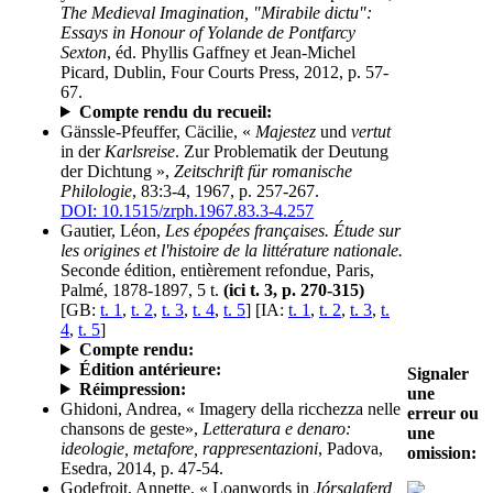
The Medieval Imagination, "Mirabile dictu":
Essays in Honour of Yolande de Pontfarcy
Sexton
, éd. Phyllis Gaffney et Jean-Michel
Picard, Dublin, Four Courts Press, 2012, p. 57-
67.
Compte rendu du recueil:
Gänssle-Pfeuffer, Cäcilie, «
Majestez
und
vertut
in der
Karlsreise
. Zur Problematik der Deutung
der Dichtung »,
Zeitschrift für romanische
Philologie
, 83:3-4, 1967, p. 257-267.
DOI: 10.1515/zrph.1967.83.3-4.257
Gautier, Léon,
Les épopées françaises. Étude sur
les origines et l'histoire de la littérature nationale.
Seconde édition, entièrement refondue, Paris,
Palmé, 1878-1897, 5 t.
(ici t. 3, p. 270-315)
[GB:
t. 1
,
t. 2
,
t. 3
,
t. 4
,
t. 5
] [IA:
t. 1
,
t. 2
,
t. 3
,
t.
4
,
t. 5
]
Compte rendu:
Édition antérieure:
Signaler
Réimpression:
une
Ghidoni, Andrea, « Imagery della ricchezza nelle
erreur ou
chansons de geste»,
Letteratura e denaro:
une
ideologie, metafore, rappresentazioni
, Padova,
omission:
Esedra, 2014, p. 47-54.
Godefroit, Annette, « Loanwords in
Jórsalaferd