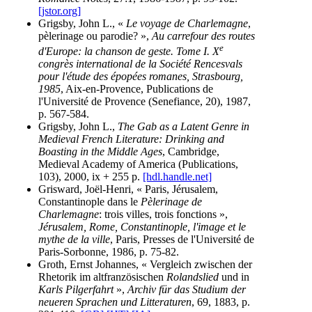
[jstor.org]
Grigsby, John L., «
Le voyage de Charlemagne
,
pèlerinage ou parodie? »,
Au carrefour des routes
e
d'Europe: la chanson de geste. Tome I. X
congrès international de la Société Rencesvals
pour l'étude des épopées romanes, Strasbourg,
1985
, Aix-en-Provence, Publications de
l'Université de Provence (Senefiance, 20), 1987,
p. 567-584.
Grigsby, John L.,
The Gab as a Latent Genre in
Medieval French Literature: Drinking and
Boasting in the Middle Ages
, Cambridge,
Medieval Academy of America (Publications,
103), 2000, ix + 255 p.
[hdl.handle.net]
Grisward, Joël-Henri, « Paris, Jérusalem,
Constantinople dans le
Pèlerinage de
Charlemagne
: trois villes, trois fonctions »,
Jérusalem, Rome, Constantinople, l'image et le
mythe de la ville
, Paris, Presses de l'Université de
Paris-Sorbonne, 1986, p. 75-82.
Groth, Ernst Johannes, « Vergleich zwischen der
Rhetorik im altfranzösischen
Rolandslied
und in
Karls Pilgerfahrt
»,
Archiv für das Studium der
neueren Sprachen und Litteraturen
, 69, 1883, p.