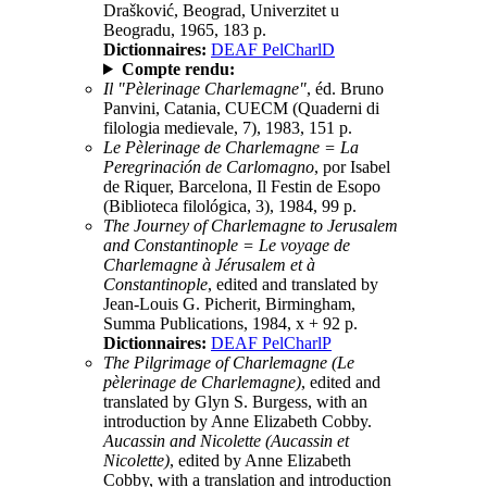
Drašković, Beograd, Univerzitet u
Beogradu, 1965, 183 p.
Dictionnaires:
DEAF PelCharlD
Compte rendu:
Il "Pèlerinage Charlemagne"
, éd. Bruno
Panvini, Catania, CUECM (Quaderni di
filologia medievale, 7), 1983, 151 p.
Le Pèlerinage de Charlemagne = La
Peregrinación de Carlomagno
, por Isabel
de Riquer, Barcelona, Il Festin de Esopo
(Biblioteca filológica, 3), 1984, 99 p.
The Journey of Charlemagne to Jerusalem
and Constantinople = Le voyage de
Charlemagne à Jérusalem et à
Constantinople
, edited and translated by
Jean-Louis G. Picherit, Birmingham,
Summa Publications, 1984, x + 92 p.
Dictionnaires:
DEAF PelCharlP
The Pilgrimage of Charlemagne (Le
pèlerinage de Charlemagne)
, edited and
translated by Glyn S. Burgess, with an
introduction by Anne Elizabeth Cobby.
Aucassin and Nicolette (Aucassin et
Nicolette)
, edited by Anne Elizabeth
Cobby, with a translation and introduction