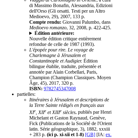
di Massimo Bonafin, Alessandria, Edizioni
dell'Orso (Gli orsatti. Testi per un Altro
Medioevo, 29), 2007, 133 p.
Compte rendu:
Giovanni Palumbo, dans
Medioevo romanzo
, 32, 2008, p. 422-425.
Édition antérieure:
Nouvelle édition critique entièrement
refondue de celle de 1987 (1993).
L'épopée pour rire. Le voyage de
Charlemagne à Jérusalem et
Constantinople et Audigier.
Édition
bilingue établie, traduite, présentée et
annotée par Alain Corbellari, Paris,
Champion (Champion Classiques. Moyen
Âge, 45), 2017, 320 p.
ISBN:
9782745347008
partielles:
Itinéraires à Jérusalem et descriptions de
la Terre Sainte rédigés en français aux
e
e
e
XI
, XII
et XIII
siècles
, publiés par Henri
Michelant et Gaston Raynaud, Genève,
Fick (Publications de la Société de l'Orient
latin. Série géographique, 3), 1882, xxxiii
+ 283 p.
(ici p. xi-xii et 1-8)
[GB]
[IA:
ex.