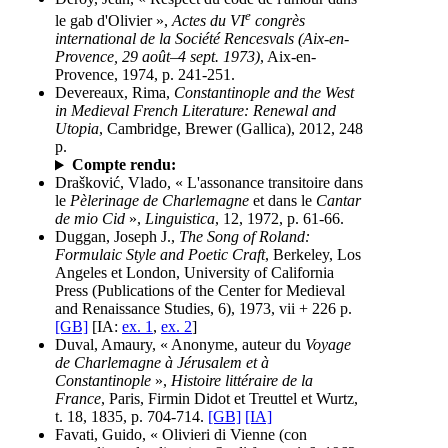
e
le gab d'Olivier »,
Actes du VI
congrès
international de la Société Rencesvals (Aix-en-
Provence, 29 août–4 sept. 1973)
, Aix-en-
Provence, 1974, p. 241-251.
Devereaux, Rima,
Constantinople and the West
in Medieval French Literature: Renewal and
Utopia
, Cambridge, Brewer (Gallica), 2012, 248
p.
Compte rendu:
Drašković, Vlado, « L'assonance transitoire dans
le
Pèlerinage de Charlemagne
et dans le
Cantar
de mio Cid
»,
Linguistica
, 12, 1972, p. 61-66.
Duggan, Joseph J.,
The Song of Roland:
Formulaic Style and Poetic Craft
, Berkeley, Los
Angeles et London, University of California
Press (Publications of the Center for Medieval
and Renaissance Studies, 6), 1973, vii + 226 p.
[GB]
[IA:
ex. 1
,
ex. 2
]
Duval, Amaury, « Anonyme, auteur du
Voyage
de Charlemagne à Jérusalem et à
Constantinople
»,
Histoire littéraire de la
France
, Paris, Firmin Didot et Treuttel et Wurtz,
t. 18, 1835, p. 704-714.
[GB]
[IA]
Favati, Guido, « Olivieri di Vienne (con