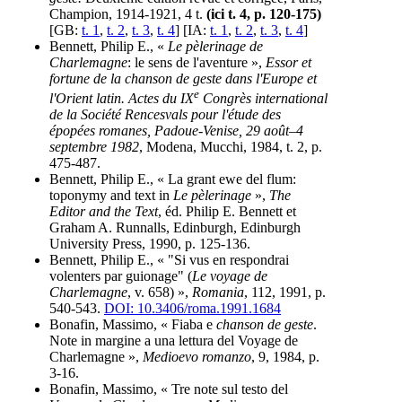
Champion, 1914-1921, 4 t.
(ici t. 4, p. 120-175)
[GB:
t. 1
,
t. 2
,
t. 3
,
t. 4
] [IA:
t. 1
,
t. 2
,
t. 3
,
t. 4
]
Bennett, Philip E., «
Le pèlerinage de
Charlemagne
: le sens de l'aventure »,
Essor et
fortune de la chanson de geste dans l'Europe et
e
l'Orient latin. Actes du IX
Congrès international
de la Société Rencesvals pour l'étude des
épopées romanes, Padoue-Venise, 29 août–4
septembre 1982
, Modena, Mucchi, 1984, t. 2, p.
475-487.
Bennett, Philip E., « La grant ewe del flum:
toponymy and text in
Le pèlerinage
»,
The
Editor and the Text
, éd. Philip E. Bennett et
Graham A. Runnalls, Edinburgh, Edinburgh
University Press, 1990, p. 125-136.
Bennett, Philip E., « "Si vus en respondrai
volenters par guionage" (
Le voyage de
Charlemagne
, v. 658) »,
Romania
, 112, 1991, p.
540-543.
DOI: 10.3406/roma.1991.1684
Bonafin, Massimo, « Fiaba e
chanson de geste
.
Note in margine a una lettura del Voyage de
Charlemagne »,
Medioevo romanzo
, 9, 1984, p.
3-16.
Bonafin, Massimo, « Tre note sul testo del