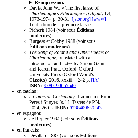
Réimpression:
Davis, John W., « The first laisse of
Charlemagne's Pilgrimage
»,
Olifant
, 1:3,
1973-1974, p. 30-31.
[jstor.org]
[www]
Traduction de la première laisse.
Picherit 1984 (voir sous
Éditions
modernes
)
Burgess et Cobby 1988 (voir sous
Éditions modernes
)
The Song of Roland and Other Poems of
Charlemagne
, translated with an
introduction and notes by Simon Gaunt
and Karen Pratt, Oxford, Oxford
University Press (Oxford World's
Classics), 2016, xxxiii + 242 p.
[IA]
ISBN:
9780199655540
en catalan:
5 Caires de Carlemany.
Traducció d'Enric
Peres i Sunyer, [s. l.], Tastets de P.N.,
2024, 260 p.
ISBN:
9788409639243
en espagnol:
de Riquer 1984 (voir sous
Éditions
modernes
)
en français:
Devillard 1887 (voir sous
Éditions