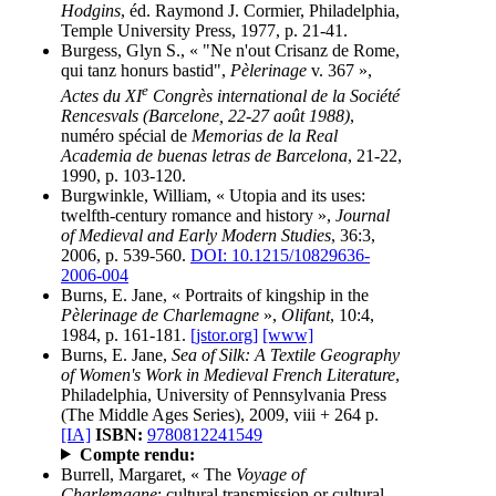
Hodgins
, éd. Raymond J. Cormier, Philadelphia,
Temple University Press, 1977, p. 21-41.
Burgess, Glyn S., « "Ne n'out Crisanz de Rome,
qui tanz honurs bastid",
Pèlerinage
v. 367 »,
e
Actes du XI
Congrès international de la Société
Rencesvals (Barcelone, 22-27 août 1988)
,
numéro spécial de
Memorias de la Real
Academia de buenas letras de Barcelona
, 21-22,
1990, p. 103-120.
Burgwinkle, William, « Utopia and its uses:
twelfth-century romance and history »,
Journal
of Medieval and Early Modern Studies
, 36:3,
2006, p. 539-560.
DOI: 10.1215/10829636-
2006-004
Burns, E. Jane, « Portraits of kingship in the
Pèlerinage de Charlemagne
»,
Olifant
, 10:4,
1984, p. 161-181.
[jstor.org]
[www]
Burns, E. Jane,
Sea of Silk: A Textile Geography
of Women's Work in Medieval French Literature
,
Philadelphia, University of Pennsylvania Press
(The Middle Ages Series), 2009, viii + 264 p.
[IA]
ISBN:
9780812241549
Compte rendu:
Burrell, Margaret, « The
Voyage of
Charlemagne
: cultural transmission or cultural