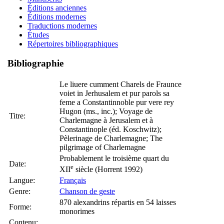
Éditions anciennes
Éditions modernes
Traductions modernes
Études
Répertoires bibliographiques
Bibliographie
Le liuere cumment Charels de Fraunce
voiet in Jerhusalem et pur parols sa
feme a Constantinnoble pur vere rey
Hugon (ms., inc.); Voyage de
Titre:
Charlemagne à Jerusalem et à
Constantinople (éd. Koschwitz);
Pèlerinage de Charlemagne; The
pilgrimage of Charlemagne
Probablement le troisième quart du
Date:
e
XII
siècle (Horrent 1992)
Langue:
Français
Genre:
Chanson de geste
870 alexandrins répartis en 54 laisses
Forme:
monorimes
Contenu: