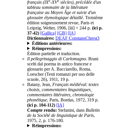
e
e
français (IX
-XV
siècles), précédée d'un
tableau sommaire de la littérature
française au Moyen Âge et suivie d'un
glossaire étymologique détaillé.
Troisième
édition soigneusement revue, Paris et
Leipzig, Welter, 1906, [iii] + 244 p.
(ici p.
37-42)
[Gallica]
[GB]
[IA]
Dictionnaires:
DEAF ConstansChrest3
Éditions antérieures:
Réimpressions:
Édition partielle et traduction.
Il pellegrinaggio di Carlomagno.
Brani
scelti dal poema in antico francese e
glossario per A. Bacciarello, Roma,
Loescher (Testi romanzi per uso delle
scuole, 26), 1911, 19 p.
Batany, Jean,
Français médiéval: textes
choisis, commentaires linguistiques,
commentaires littéraires, chronologie
phonétique
, Paris, Bordas, 1972, 319 p.
(ici p. 104-112)
[IA]
Compte rendu:
Stefanini, dans
Bulletin
de la Société de linguistique de Paris
,
1975, 2, p. 176-180.
Réimpressions: