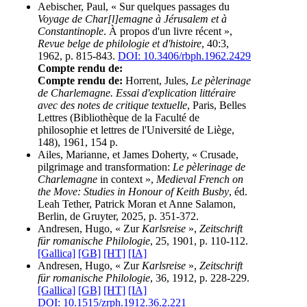
Aebischer, Paul, « Sur quelques passages du
Voyage de Char[l]emagne à Jérusalem et à
Constantinople
. À propos d'un livre récent »,
Revue belge de philologie et d'histoire
, 40:3,
1962, p. 815-843.
DOI: 10.3406/rbph.1962.2429
Compte rendu de:
Compte rendu de:
Horrent, Jules,
Le pèlerinage
de Charlemagne. Essai d'explication littéraire
avec des notes de critique textuelle
, Paris, Belles
Lettres (Bibliothèque de la Faculté de
philosophie et lettres de l'Université de Liège,
148), 1961, 154 p.
Ailes, Marianne, et James Doherty, « Crusade,
pilgrimage and transformation:
Le pèlerinage de
Charlemagne
in context »,
Medieval French on
the Move: Studies in Honour of Keith Busby
, éd.
Leah Tether, Patrick Moran et Anne Salamon,
Berlin, de Gruyter, 2025, p. 351-372.
Andresen, Hugo, « Zur
Karlsreise
»,
Zeitschrift
für romanische Philologie
, 25, 1901, p. 110-112.
[Gallica]
[GB]
[HT]
[IA]
Andresen, Hugo, « Zur
Karlsreise
»,
Zeitschrift
für romanische Philologie
, 36, 1912, p. 228-229.
[Gallica]
[GB]
[HT]
[IA]
DOI: 10.1515/zrph.1912.36.2.221