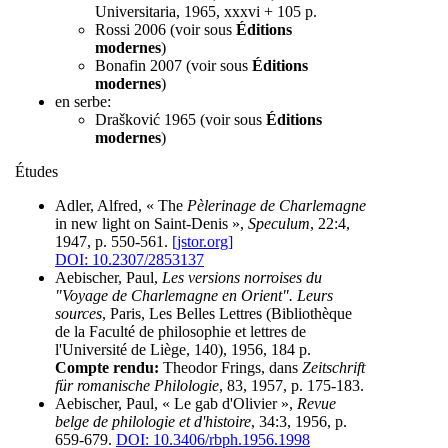
Universitaria, 1965, xxxvi + 105 p.
Rossi 2006 (voir sous
Éditions
modernes
)
Bonafin 2007 (voir sous
Éditions
modernes
)
en serbe:
Drašković 1965 (voir sous
Éditions
modernes
)
Études
Adler, Alfred, « The
Pèlerinage de Charlemagne
in new light on Saint-Denis »,
Speculum
, 22:4,
1947, p. 550-561.
[jstor.org]
DOI: 10.2307/2853137
Aebischer, Paul,
Les versions norroises du
"Voyage de Charlemagne en Orient". Leurs
sources
, Paris, Les Belles Lettres (Bibliothèque
de la Faculté de philosophie et lettres de
l'Université de Liège, 140), 1956, 184 p.
Compte rendu:
Theodor Frings, dans
Zeitschrift
für romanische Philologie
, 83, 1957, p. 175-183.
Aebischer, Paul, « Le gab d'Olivier »,
Revue
belge de philologie et d'histoire
, 34:3, 1956, p.
659-679.
DOI: 10.3406/rbph.1956.1998