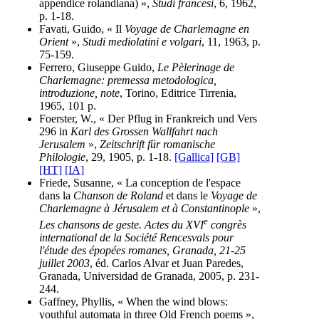
appendice rolandiana) »,
Studi francesi
, 6, 1962,
p. 1-18.
Favati, Guido, « Il
Voyage de Charlemagne en
Orient
»,
Studi mediolatini e volgari
, 11, 1963, p.
75-159.
Ferrero, Giuseppe Guido,
Le Pèlerinage de
Charlemagne: premessa metodologica,
introduzione, note
, Torino, Editrice Tirrenia,
1965, 101 p.
Foerster, W., « Der Pflug in Frankreich und Vers
296 in
Karl des Grossen Wallfahrt nach
Jerusalem
»,
Zeitschrift für romanische
Philologie
, 29, 1905, p. 1-18.
[Gallica]
[GB]
[HT]
[IA]
Friede, Susanne, « La conception de l'espace
dans la
Chanson de Roland
et dans le
Voyage de
Charlemagne à Jérusalem et à Constantinople
»,
e
Les chansons de geste. Actes du XVI
congrès
international de la Société Rencesvals pour
l'étude des épopées romanes, Granada, 21-25
juillet 2003
, éd. Carlos Alvar et Juan Paredes,
Granada, Universidad de Granada, 2005, p. 231-
244.
Gaffney, Phyllis, « When the wind blows:
youthful automata in three Old French poems »,