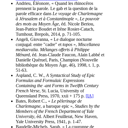
Andrieu, Éléonore, « Quand les rhinocéros
prennent la parole. Le gab et la question de la
parole efficace dans
Le voyage de Charlemagne
à Jérusalem et à Constantinople
»,
Le pouvoir
des mots au Moyen Âge
, éd. Nicole Beriou,
Jean-Patrice Boudet et Irène Rosier-Catach,
Turnhout, Brepols, 2014, p. 71-105.
Angeli, Giovanna, « Le dialogue nocturne
conjugal: entre "cadre" et
topos
»,
Miscellanea
mediaevalia. Mélanges offerts à Philippe
Ménard
, éd. Jean-Claude Faucon, Alain Labbé et
Danielle Quéruel, Paris, Champion (Nouvelle
bibliothèque du Moyen Âge, 46), 1998, t. 1, p.
51-63.
Aspland, C. W.,
A Syntactical Study of Epic
Formulas and Formulaic Expressions
Containing the -ant Forms in Twelfth Century
French Verse
, St. Lucia, University of
Queensland Press, 1970, xxii + 175 p.
[IA]
Bates, Robert C., «
Le pèlerinage de
Charlemagne
, a baroque epic »,
Studies by the
Members of the French Department of Yale
University
, éd. Albert Feuillerat, New Haven,
Yale University Press, 1941, p. 1-47.
Baudelle-Michels, Sarah, « La couronne de