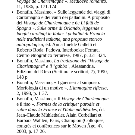
Voyage de Charlemagne
»,
Medioevo romanzo
,
11, 1986, p. 171-174.
Bonafin, Massimo, « Sulle leggende dei viaggi di
Carlomagno e dei vanti dei palladini. A proposito
del
Voyage de Charlemagne
e de
Li fatti de
Spagna
»,
Sulle orme di Orlando, leggende e
luoghi carolingi in Italia: i paladini di Francia
nelle tradizioni italiane, una proposta storico
antropologica
, éd. Anna Imelde Galletti et
Roberto Roda, Padova, Interbooks; Ferrara,
Centro etnografico ferrarese, 1987, p. 321-324.
Bonafin, Massimo,
La tradizione del "Voyage de
Charlemagne" e il "gabbo"
, Alessandria,
Edizioni dell'Orso (Scrittura e scrittori, 7), 1990,
148 p.
Bonafin, Massimo, « I guerrieri al simposio.
Morfologia di un motivo »,
L'immagine riflessa
,
2, 1993, p. 1-37.
Bonafin, Massimo, « Il
Voyage de Charlemagne
e il riso »,
Formes de la critique: parodie et
satire dans la France et l'Italie médiévales
, éd.
Jean-Claude Mühlethaler, Alain Corbellari et
Barbara Wahlen, Paris, Champion (Colloques,
congrès et conférences sur le Moyen Âge, 4),
2003, p. 17-26.