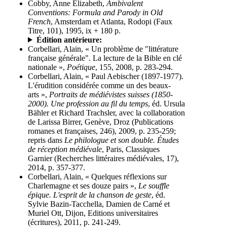
Cobby, Anne Elizabeth,
Ambivalent
Conventions: Formula and Parody in Old
French
, Amsterdam et Atlanta, Rodopi (Faux
Titre, 101), 1995, ix + 180 p.
Édition antérieure:
Corbellari, Alain, « Un problème de "littérature
française générale". La lecture de la Bible en clé
nationale »,
Poétique
, 155, 2008, p. 283-294.
Corbellari, Alain, « Paul Aebischer (1897-1977).
L'érudition considérée comme un des beaux-
arts »,
Portraits de médiévistes suisses (1850-
2000). Une profession au fil du temps
, éd. Ursula
Bähler et Richard Trachsler, avec la collaboration
de Larissa Birrer, Genève, Droz (Publications
romanes et françaises, 246), 2009, p. 235-259;
repris dans
Le philologue et son double. Études
de réception médiévale
, Paris, Classiques
Garnier (Recherches littéraires médiévales, 17),
2014, p. 357-377.
Corbellari, Alain, « Quelques réflexions sur
Charlemagne et ses douze pairs »,
Le souffle
épique. L'esprit de la chanson de geste
, éd.
Sylvie Bazin-Tacchella, Damien de Carné et
Muriel Ott, Dijon, Editions universitaires
(écritures), 2011, p. 241-249.