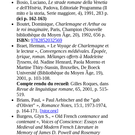
Bosio, Luciano,
Le strade romane della Venetia
e dell'Histria
, Padova, Editoriale Programma (Il
mito e la storia, Serie maggiore, 4), 1991, 283 p.
(ici p. 162-163)
Boutet, Dominique,
Charlemagne et Arthur ou
le roi imaginaire
, Paris, Champion (Nouvelle
bibliothèque du Moyen Âge, 20), 1992, 656 p.
ISBN:
9782852032569
Braet, Herman, « Le
Voyage de Charlemagne
et
le lecteur »,
Convergences médiévales. Épopée,
lyrique, roman. Mélanges offerts à Madeleine
Tyssens
, éd. Nadine Henrard, Paola Moreno et
Martine Thiry-Stassin, Bruxelles, De Boeck
Université (Bibliothèque du Moyen Âge, 19),
2001, p. 103-108.
Compte rendu du recueil:
Gilles Roques, dans
Revue de linguistique romane
, 65, 2001, p. 515-
519.
Brians, Paul, « Paul Aebischer and the "gab
d'Olivier" »,
Romance Notes
, 15:1, 1973-1974,
p. 164-171.
[jstor.org]
Burgess, Glyn S., « Old French
contenance
and
contenant
»,
Voices of Conscience: Essays on
Medieval and Modern French Literature in
Memory of James D. Powell and Rosemary