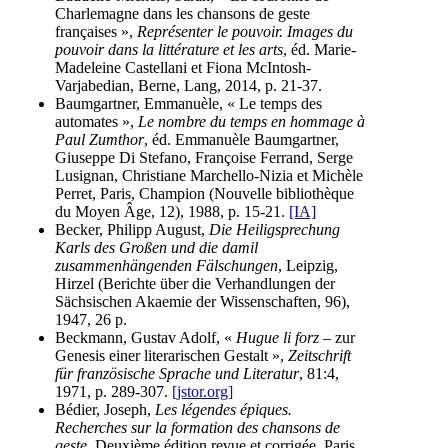
Charlemagne dans les chansons de geste
françaises »,
Représenter le pouvoir. Images du
pouvoir dans la littérature et les arts
, éd. Marie-
Madeleine Castellani et Fiona McIntosh-
Varjabedian, Berne, Lang, 2014, p. 21-37.
Baumgartner, Emmanuèle, « Le temps des
automates »,
Le nombre du temps en hommage à
Paul Zumthor
, éd. Emmanuèle Baumgartner,
Giuseppe Di Stefano, Françoise Ferrand, Serge
Lusignan, Christiane Marchello-Nizia et Michèle
Perret, Paris, Champion (Nouvelle bibliothèque
du Moyen Âge, 12), 1988, p. 15-21.
[IA]
Becker, Philipp August,
Die Heiligsprechung
Karls des Großen und die damil
zusammenhängenden Fälschungen
, Leipzig,
Hirzel (Berichte über die Verhandlungen der
Sächsischen Akaemie der Wissenschaften, 96),
1947, 26 p.
Beckmann, Gustav Adolf, «
Hugue li forz
– zur
Genesis einer literarischen Gestalt »,
Zeitschrift
für französische Sprache und Literatur
, 81:4,
1971, p. 289-307.
[jstor.org]
Bédier, Joseph,
Les légendes épiques.
Recherches sur la formation des chansons de
geste.
Deuxième édition revue et corrigée, Paris,