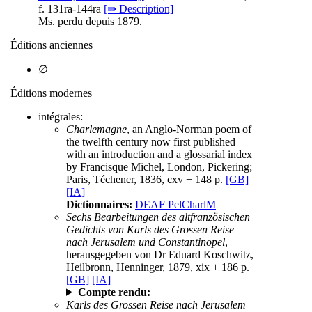
f. 131ra-144ra
[⇛ Description]
Ms. perdu depuis 1879.
Éditions anciennes
∅
Éditions modernes
intégrales:
Charlemagne
, an Anglo-Norman poem of
the twelfth century now first published
with an introduction and a glossarial index
by Francisque Michel, London, Pickering;
Paris, Téchener, 1836, cxv + 148 p.
[GB]
[IA]
Dictionnaires:
DEAF PelCharlM
Sechs Bearbeitungen des altfranzösischen
Gedichts von Karls des Grossen Reise
nach Jerusalem und Constantinopel
,
herausgegeben von Dr Eduard Koschwitz,
Heilbronn, Henninger, 1879, xix + 186 p.
[GB]
[IA]
Compte rendu:
Karls des Grossen Reise nach Jerusalem