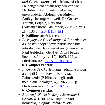
und Constantinopel
, ein altfranzösisches
Heldengedicht herausgegeben von weil.
Dr. Eduard Koschwitz. Siebenter,
unveränderter Abdruck der fünften
Auflage besorgt von weil. Dr. Gustav
Thurau, Leipzig, Reisland
(Altfranzösische Bibliothek, 2), 1923, xa +
xl + 130 p.
[GB]
[HT]
[IA]
Éditions antérieures:
Le voyage de Charlemagne à Jérusalem et
à Constantinople
, texte publié avec une
introduction, des notes et un glossaire par
Paul Aebischer, Genève, Droz (Textes
littéraires français, 115), 1965, 122 p.
Dictionnaires:
DEAF PelCharlA
Comptes rendus:
Il voyage de Charlemagne
, edizione critica
a cura di Guido Favati, Bologna,
Palmaverde (Biblioteca degli studi
mediolatini e volgari, 4), 1965, 273 p.
Dictionnaires:
DEAF PelCharlF
Comptes rendus:
Putovanje Karla Velikog u Jerusalim i
Carigrad.
Kritičko izdanje, prevod,
komentar, integralni rečnik Vlado