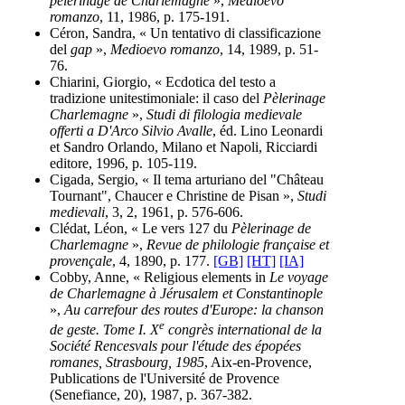
pèlerinage de Charlemagne
»,
Medioevo
romanzo
, 11, 1986, p. 175-191.
Céron, Sandra, « Un tentativo di classificazione
del
gap
»,
Medioevo romanzo
, 14, 1989, p. 51-
76.
Chiarini, Giorgio, « Ecdotica del testo a
tradizione unitestimoniale: il caso del
Pèlerinage
Charlemagne
»,
Studi di filologia medievale
offerti a D'Arco Silvio Avalle
, éd. Lino Leonardi
et Sandro Orlando, Milano et Napoli, Ricciardi
editore, 1996, p. 105-119.
Cigada, Sergio, « Il tema arturiano del "Château
Tournant", Chaucer e Christine de Pisan »,
Studi
medievali
, 3, 2, 1961, p. 576-606.
Clédat, Léon, « Le vers 127 du
Pèlerinage de
Charlemagne
»,
Revue de philologie française et
provençale
, 4, 1890, p. 177.
[GB]
[HT]
[IA]
Cobby, Anne, « Religious elements in
Le voyage
de Charlemagne à Jérusalem et Constantinople
»,
Au carrefour des routes d'Europe: la chanson
e
de geste. Tome I. X
congrès international de la
Société Rencesvals pour l'étude des épopées
romanes, Strasbourg, 1985
, Aix-en-Provence,
Publications de l'Université de Provence
(Senefiance, 20), 1987, p. 367-382.