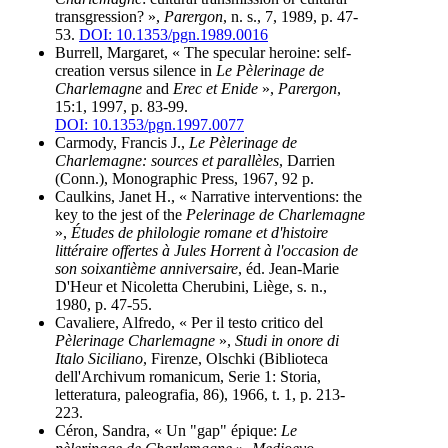
transgression? »,
Parergon
, n. s., 7, 1989, p. 47-
53.
DOI: 10.1353/pgn.1989.0016
Burrell, Margaret, « The specular heroine: self-
creation versus silence in
Le Pèlerinage de
Charlemagne
and
Erec et Enide
»,
Parergon
,
15:1, 1997, p. 83-99.
DOI: 10.1353/pgn.1997.0077
Carmody, Francis J.,
Le Pèlerinage de
Charlemagne: sources et parallèles
, Darrien
(Conn.), Monographic Press, 1967, 92 p.
Caulkins, Janet H., « Narrative interventions: the
key to the jest of the
Pelerinage de Charlemagne
»,
Études de philologie romane et d'histoire
littéraire offertes à Jules Horrent à l'occasion de
son soixantième anniversaire
, éd. Jean-Marie
D'Heur et Nicoletta Cherubini, Liège, s. n.,
1980, p. 47-55.
Cavaliere, Alfredo, « Per il testo critico del
Pèlerinage Charlemagne
»,
Studi in onore di
Italo Siciliano
, Firenze, Olschki (Biblioteca
dell'Archivum romanicum, Serie 1: Storia,
letteratura, paleografia, 86), 1966, t. 1, p. 213-
223.
Céron, Sandra, « Un "gap" épique:
Le