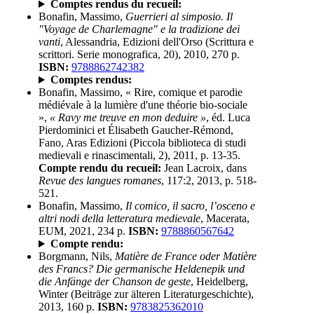
Comptes rendus du recueil:
Bonafin, Massimo,
Guerrieri al simposio. Il
"Voyage de Charlemagne" e la tradizione dei
vanti
, Alessandria, Edizioni dell'Orso (Scrittura e
scrittori. Serie monografica, 20), 2010, 270 p.
ISBN:
9788862742382
Comptes rendus:
Bonafin, Massimo, « Rire, comique et parodie
médiévale à la lumière d'une théorie bio-sociale
»,
« Ravy me treuve en mon deduire »
, éd. Luca
Pierdominici et Élisabeth Gaucher-Rémond,
Fano, Aras Edizioni (Piccola biblioteca di studi
medievali e rinascimentali, 2), 2011, p. 13-35.
Compte rendu du recueil:
Jean Lacroix, dans
Revue des langues romanes
, 117:2, 2013, p. 518-
521.
Bonafin, Massimo,
Il comico, il sacro, l’osceno e
altri nodi della letteratura medievale
, Macerata,
EUM, 2021, 234 p.
ISBN:
9788860567642
Compte rendu:
Borgmann, Nils,
Matière de France oder Matière
des Francs? Die germanische Heldenepik und
die Anfänge der Chanson de geste
, Heidelberg,
Winter (Beiträge zur älteren Literaturgeschichte),
2013, 160 p.
ISBN:
9783825362010