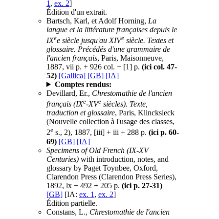
1
,
ex. 2
]
Édition d'un extrait.
Bartsch, Karl, et Adolf Horning,
La
langue et la littérature françaises depuis le
e
e
IX
e siècle jusqu'au XIV
siècle. Textes et
glossaire. Précédés d'une grammaire de
l'ancien français
, Paris, Maisonneuve,
1887, vii p. + 926 col. + [1] p.
(ici col. 47-
52)
[Gallica]
[GB]
[IA]
Comptes rendus:
Devillard, Er.,
Chrestomathie de l'ancien
e
e
français (IX
-XV
siècles). Texte,
traduction et glossaire
, Paris, Klincksieck
(Nouvelle collection à l'usage des classes,
e
2
s., 2), 1887, [iii] + iii + 288 p.
(ici p. 60-
69)
[GB]
[IA]
Specimens of Old French (IX-XV
Centuries)
with introduction, notes, and
glossary by Paget Toynbee, Oxford,
Clarendon Press (Clarendon Press Series),
1892, lx + 492 + 205 p.
(ici p. 27-31)
[GB]
[IA:
ex. 1
,
ex. 2
]
Édition partielle.
Constans, L.,
Chrestomathie de l'ancien