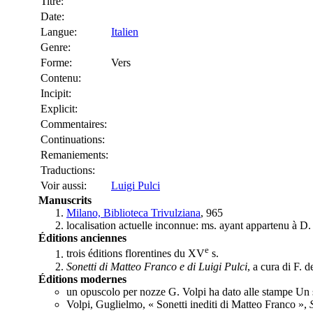
Titre:
Date:
Langue:
Italien
Genre:
Forme:
Vers
Contenu:
Incipit:
Explicit:
Commentaires:
Continuations:
Remaniements:
Traductions:
Voir aussi:
Luigi Pulci
Manuscrits
Milano, Biblioteca Trivulziana
, 965
localisation actuelle inconnue: ms. ayant appartenu à D.
Éditions anciennes
e
trois éditions florentines du XV
s.
Sonetti di Matteo Franco e di Luigi Pulci
, a cura di F. d
Éditions modernes
un opuscolo per nozze G. Volpi ha dato alle stampe Un
Volpi, Guglielmo, « Sonetti inediti di Matteo Franco »,