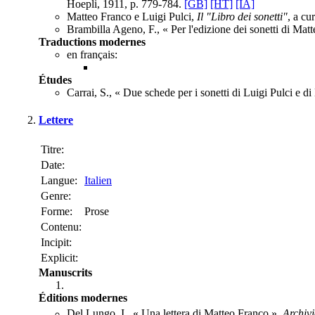
Hoepli, 1911, p. 779-784.
[GB]
[HT]
[IA]
Matteo Franco e Luigi Pulci,
Il "Libro dei sonetti"
, a c
Brambilla Ageno, F., « Per l'edizione dei sonetti di Mat
Traductions modernes
en français:
Études
Carrai, S., « Due schede per i sonetti di Luigi Pulci e d
Lettere
Titre:
Date:
Langue:
Italien
Genre:
Forme:
Prose
Contenu:
Incipit:
Explicit:
Manuscrits
Éditions modernes
Del Lungo, I., « Una lettera di Matteo Franco »,
Archivi