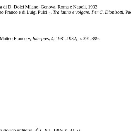
ura di D. Dolci Milano, Genova, Roma e Napoli, 1933.
teo Franco e di Luigi Pulci »,
Tra latino e volgare. Per C. Dionisotti
, Pa
i Matteo Franco »,
Interpres
, 4, 1981-1982, p. 391-399.
e
o storico italitano
, 3
s., 9:1, 1869, p. 32-52.