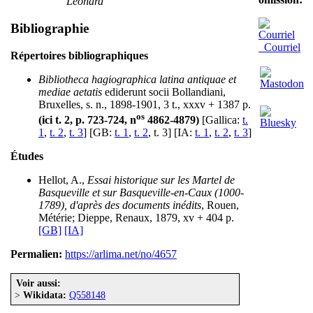
Leonard
Bibliographie
Courriel
Répertoires bibliographiques
Bibliotheca hagiographica latina antiquae et
mediae aetatis
ediderunt socii Bollandiani,
Bruxelles, s. n., 1898-1901, 3 t., xxxv + 1387 p.
os
(ici t. 2, p. 723-724, n
4862-4879)
[Gallica:
t.
1
,
t. 2
,
t. 3
] [GB:
t. 1
,
t. 2
, t. 3] [IA:
t. 1
,
t. 2
,
t. 3
]
Études
Hellot, A.,
Essai historique sur les Martel de
Basqueville et sur Basqueville-en-Caux (1000-
1789), d'après des documents inédits
, Rouen,
Métérie; Dieppe, Renaux, 1879, xv + 404 p.
[GB]
[IA]
Permalien:
https://arlima.net/no/4657
Voir aussi:
>
Wikidata:
Q558148