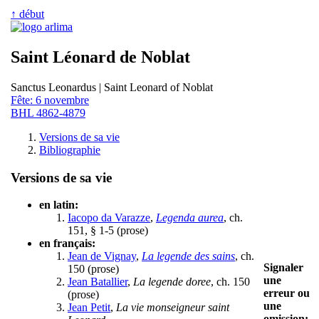
↑ début
Saint Léonard de Noblat
Sanctus Leonardus | Saint Leonard of Noblat
Fête: 6 novembre
BHL 4862-4879
Versions de sa vie
Bibliographie
Versions de sa vie
en latin:
Iacopo da Varazze
,
Legenda aurea
, ch.
151, § 1-5 (prose)
en français:
Jean de Vignay
,
La legende des sains
, ch.
Signaler
150 (prose)
une
Jean Batallier
,
La legende doree
, ch. 150
erreur ou
(prose)
une
Jean Petit
,
La vie monseigneur saint
omission: