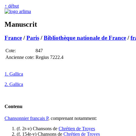
↑ début
Manuscrit
France
/
Paris
/
Bibliothèque nationale de France
/
fr
Cote:
847
Ancienne cote:
Regius 7222.4
1. Gallica
2. Gallica
Contenu
Chansonnier français P
, comprenant notamment:
(f. 2r-v) Chansons de
Chrétien de Troyes
(f. 154r-v) Chansons de
Chrétien de Troyes