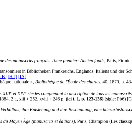
ue des manuscrits français. Tome premier: Ancien fonds
, Paris, Firmin
ansonniers in Bibliotheken Frankreichs, Englands, Italiens und der Sc
GB]
[HT]
[IA]
thèque nationale »,
Bibliothèque de l'École des chartes
, 40, 1879, p. 48
e
e
s XIII
et XIV
siècles comprenant la description de tous les manuscrits
1884, 2 t., xiii + 252, xviii + 246 p.
(ici t. 1, p. 123-136)
(sigle: Pb6)
[G
r Verhältnis, ihre Entstehung und ihre Bestimmung, eine litterarhistori
s du Moyen Âge (manuscrits et éditions)
, Paris, Champion (Les classi