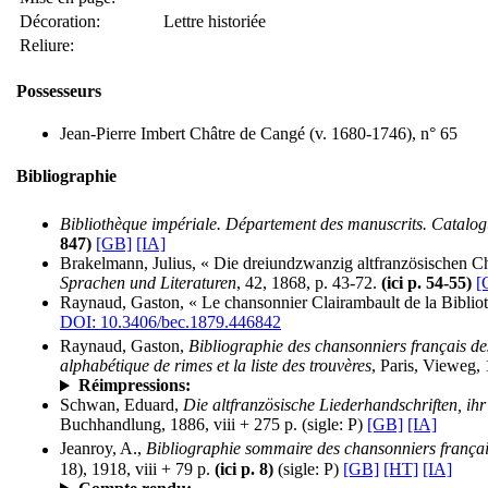
Décoration:
Lettre historiée
Reliure:
Possesseurs
Jean-Pierre Imbert Châtre de Cangé (v. 1680-1746), n° 65
Bibliographie
Bibliothèque impériale. Département des manuscrits. Catalog
847)
[GB]
[IA]
Brakelmann, Julius, « Die dreiundzwanzig altfranzösischen Ch
Sprachen und Literaturen
, 42, 1868, p. 43-72.
(ici p. 54-55)
[
Raynaud, Gaston, « Le chansonnier Clairambault de la Biblio
DOI: 10.3406/bec.1879.446842
Raynaud, Gaston,
Bibliographie des chansonniers français de
alphabétique de rimes et la liste des trouvères
, Paris, Vieweg, 
Réimpressions:
Schwan, Eduard,
Die altfranzösische Liederhandschriften, ih
Buchhandlung, 1886, viii + 275 p.
(sigle: P)
[GB]
[IA]
Jeanroy, A.,
Bibliographie sommaire des chansonniers françai
18), 1918, viii + 79 p.
(ici p. 8)
(sigle: P)
[GB]
[HT]
[IA]