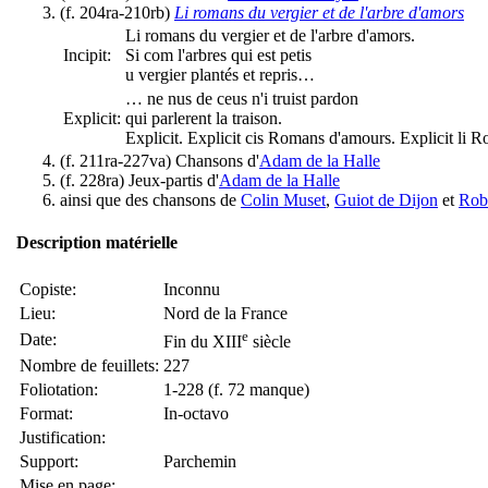
(f. 204ra-210rb)
Li romans du vergier et de l'arbre d'amors
Li romans du vergier et de l'arbre d'amors.
Incipit:
Si com l'arbres qui est petis
u vergier plantés et repris…
… ne nus de ceus n'i truist pardon
Explicit:
qui parlerent la traison.
Explicit. Explicit cis Romans d'amours. Explicit li R
(f. 211ra-227va) Chansons d'
Adam de la Halle
(f. 228ra) Jeux-partis d'
Adam de la Halle
ainsi que des chansons de
Colin Muset
,
Guiot de Dijon
et
Robe
Description matérielle
Copiste:
Inconnu
Lieu:
Nord de la France
e
Date:
Fin du XIII
siècle
Nombre de feuillets:
227
Foliotation:
1-228 (f. 72 manque)
Format:
In-octavo
Justification:
Support:
Parchemin
Mise en page: