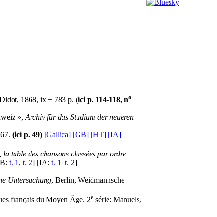
o
 Didot, 1868, ix + 783 p.
(ici p. 114-118, n
hweiz »,
Archiv für das Studium der neueren
-67.
(ici p. 49)
[Gallica]
[GB]
[HT]
[IA]
, la table des chansons classées par ordre
B:
t. 1
,
t. 2
] [IA:
t. 1
,
t. 2
]
sche Untersuchung
, Berlin, Weidmannsche
e
ques français du Moyen Âge. 2
série: Manuels,