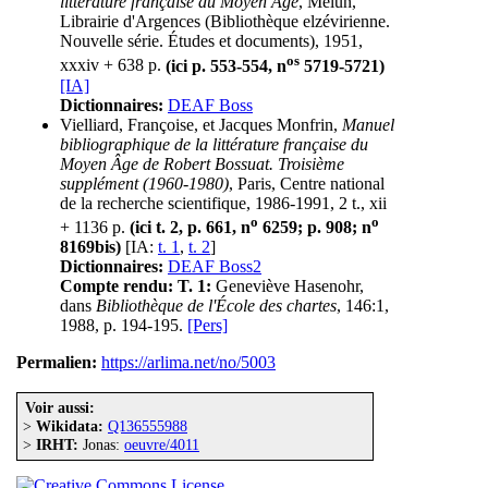
littérature française du Moyen Âge
, Melun,
Librairie d'Argences (Bibliothèque elzévirienne.
Nouvelle série. Études et documents), 1951,
os
xxxiv + 638 p.
(ici p. 553-554, n
5719-5721)
[IA]
Dictionnaires:
DEAF Boss
Vielliard, Françoise, et Jacques Monfrin,
Manuel
bibliographique de la littérature française du
Moyen Âge de Robert Bossuat. Troisième
supplément (1960-1980)
, Paris, Centre national
de la recherche scientifique, 1986-1991, 2 t., xii
o
o
+ 1136 p.
(ici t. 2, p. 661, n
6259; p. 908; n
8169bis)
[IA:
t. 1
,
t. 2
]
Dictionnaires:
DEAF Boss2
Compte rendu:
T. 1:
Geneviève Hasenohr,
dans
Bibliothèque de l'École des chartes
, 146:1,
1988, p. 194-195.
[Pers]
Permalien:
https://arlima.net/no/5003
Voir aussi:
>
Wikidata:
Q136555988
>
IRHT:
Jonas:
oeuvre/4011