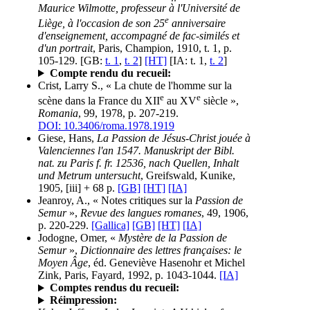
Maurice Wilmotte, professeur à l'Université de
e
Liège, à l'occasion de son 25
anniversaire
d'enseignement, accompagné de fac-similés et
d'un portrait
, Paris, Champion, 1910, t. 1, p.
105-129. [GB:
t. 1
,
t. 2
]
[HT]
[IA: t. 1,
t. 2
]
Compte rendu du recueil:
Crist, Larry S., « La chute de l'homme sur la
e
e
scène dans la France du XII
au XV
siècle »,
Romania
, 99, 1978, p. 207-219.
DOI: 10.3406/roma.1978.1919
Giese, Hans,
La Passion de Jésus-Christ jouée à
Valenciennes l'an 1547. Manuskript der Bibl.
nat. zu Paris f. fr. 12536, nach Quellen, Inhalt
und Metrum untersucht
, Greifswald, Kunike,
1905, [iii] + 68 p.
[GB]
[HT]
[IA]
Jeanroy, A., « Notes critiques sur la
Passion de
Semur
»,
Revue des langues romanes
, 49, 1906,
p. 220-229.
[Gallica]
[GB]
[HT]
[IA]
Jodogne, Omer, «
Mystère de la Passion de
Semur
»,
Dictionnaire des lettres françaises: le
Moyen Âge
, éd. Geneviève Hasenohr et Michel
Zink, Paris, Fayard, 1992, p. 1043-1044.
[IA]
Comptes rendus du recueil:
Réimpression: