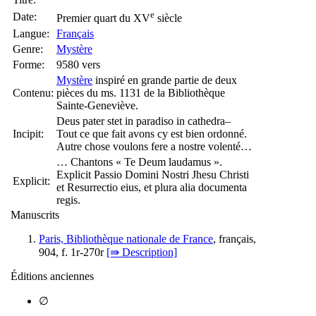
e
Date:
Premier quart du XV
siècle
Langue:
Français
Genre:
Mystère
Forme:
9580 vers
Mystère
inspiré en grande partie de deux
Contenu:
pièces du ms. 1131 de la Bibliothèque
Sainte-Geneviève.
Deus pater stet in paradiso in cathedra–
Incipit:
Tout ce que fait avons cy est bien ordonné.
Autre chose voulons fere a nostre volenté…
… Chantons « Te Deum laudamus ».
Explicit Passio Domini Nostri Jhesu Christi
Explicit:
et Resurrectio eius, et plura alia documenta
regis.
Manuscrits
Paris, Bibliothèque nationale de France
, français,
904, f. 1r-270r
[⇛ Description]
Éditions anciennes
∅