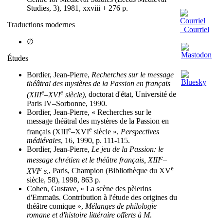
Studies, 3), 1981, xxviii + 276 p.
Traductions modernes
Courriel
∅
Études
Bordier, Jean-Pierre,
Recherches sur le message
théâtral des mystères de la Passion en français
e
e
(XIII
–XVI
siècle)
, doctorat d'état, Université de
Paris IV–Sorbonne, 1990.
Bordier, Jean-Pierre, « Recherches sur le
message théâtral des mystères de la Passion en
e
e
français (XIII
–XVI
siècle »,
Perspectives
médiévales
, 16, 1990, p. 111-115.
Bordier, Jean-Pierre,
Le jeu de la Passion: le
e
message chrétien et le théâtre français, XIII
–
e
e
XVI
s.
, Paris, Champion (Bibliothèque du XV
siècle, 58), 1998, 863 p.
Cohen, Gustave, « La scène des pèlerins
d'Emmaüs. Contribution à l'étude des origines du
théâtre comique »,
Mélanges de philologie
romane et d'histoire littéraire offerts à M.