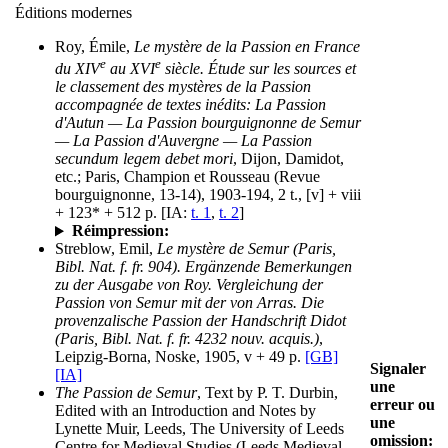
Éditions modernes
Roy, Émile,
Le mystère de la Passion en France
e
e
du XIV
au XVI
siècle. Étude sur les sources et
le classement des mystères de la Passion
accompagnée de textes inédits: La Passion
d'Autun — La Passion bourguignonne de Semur
— La Passion d'Auvergne — La Passion
secundum legem debet mori
, Dijon, Damidot,
etc.; Paris, Champion et Rousseau (Revue
bourguignonne, 13-14), 1903-194, 2 t., [v] + viii
+ 123* + 512 p. [IA:
t. 1
,
t. 2
]
Réimpression:
Streblow, Emil,
Le mystère de Semur (Paris,
Bibl. Nat. f. fr. 904). Ergänzende Bemerkungen
zu der Ausgabe von Roy. Vergleichung der
Passion von Semur mit der von Arras. Die
provenzalische Passion der Handschrift Didot
(Paris, Bibl. Nat. f. fr. 4232 nouv. acquis.)
,
Leipzig-Borna, Noske, 1905, v + 49 p.
[GB]
Signaler
[IA]
une
The Passion de Semur
, Text by P. T. Durbin,
erreur ou
Edited with an Introduction and Notes by
une
Lynette Muir, Leeds, The University of Leeds
omission:
Centre for Medieval Studies (Leeds Medieval