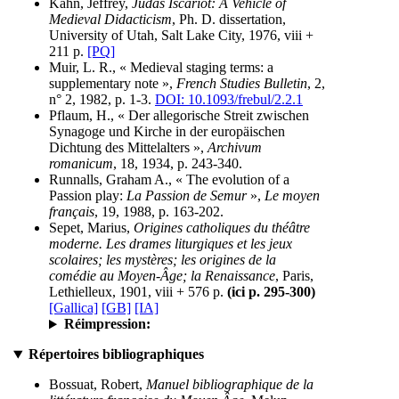
Kahn, Jeffrey,
Judas Iscariot: A Vehicle of
Medieval Didacticism
, Ph. D. dissertation,
University of Utah, Salt Lake City, 1976, viii +
211 p.
[PQ]
Muir, L. R., « Medieval staging terms: a
supplementary note »,
French Studies Bulletin
, 2,
n° 2, 1982, p. 1-3.
DOI: 10.1093/frebul/2.2.1
Pflaum, H., « Der allegorische Streit zwischen
Synagoge und Kirche in der europäischen
Dichtung des Mittelalters »,
Archivum
romanicum
, 18, 1934, p. 243-340.
Runnalls, Graham A., « The evolution of a
Passion play:
La Passion de Semur
»,
Le moyen
français
, 19, 1988, p. 163-202.
Sepet, Marius,
Origines catholiques du théâtre
moderne. Les drames liturgiques et les jeux
scolaires; les mystères; les origines de la
comédie au Moyen-Âge; la Renaissance
, Paris,
Lethielleux, 1901, viii + 576 p.
(ici p. 295-300)
[Gallica]
[GB]
[IA]
Réimpression:
Répertoires bibliographiques
Bossuat, Robert,
Manuel bibliographique de la