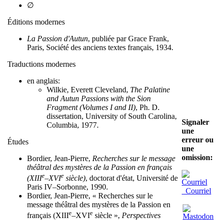
∅
Éditions modernes
La Passion d'Autun
, publiée par Grace Frank,
Paris, Société des anciens textes français, 1934.
Traductions modernes
en anglais:
Wilkie, Everett Cleveland,
The Palatine
and Autun Passions with the Sion
Fragment (Volumes I and II)
, Ph. D.
dissertation, University of South Carolina,
Signaler
Columbia, 1977.
une
erreur ou
Études
une
omission:
Bordier, Jean-Pierre,
Recherches sur le message
théâtral des mystères de la Passion en français
e
e
(XIII
–XVI
siècle)
, doctorat d'état, Université de
Paris IV–Sorbonne, 1990.
Courriel
Bordier, Jean-Pierre, « Recherches sur le
message théâtral des mystères de la Passion en
e
e
français (XIII
–XVI
siècle »,
Perspectives