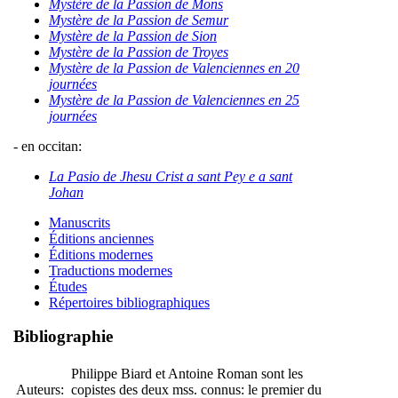
Mystère de la Passion de Mons
Mystère de la Passion de Semur
Mystère de la Passion de Sion
Mystère de la Passion de Troyes
Mystère de la Passion de Valenciennes en 20
journées
Mystère de la Passion de Valenciennes en 25
journées
- en occitan:
La Pasio de Jhesu Crist a sant Pey e a sant
Johan
Manuscrits
Éditions anciennes
Éditions modernes
Traductions modernes
Études
Répertoires bibliographiques
Bibliographie
Philippe Biard et Antoine Roman sont les
Auteurs:
copistes des deux mss. connus: le premier du