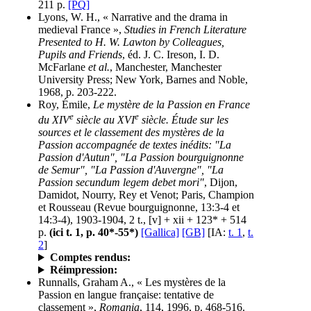
211 p.
[PQ]
Lyons, W. H., « Narrative and the drama in
medieval France »,
Studies in French Literature
Presented to H. W. Lawton by Colleagues,
Pupils and Friends
, éd. J. C. Ireson, I. D.
McFarlane
et al.
, Manchester, Manchester
University Press; New York, Barnes and Noble,
1968, p. 203-222.
Roy, Émile,
Le mystère de la Passion en France
e
e
du XIV
siècle au XVI
siècle. Étude sur les
sources et le classement des mystères de la
Passion accompagnée de textes inédits: "La
Passion d'Autun", "La Passion bourguignonne
de Semur", "La Passion d'Auvergne", "La
Passion secundum legem debet mori"
, Dijon,
Damidot, Nourry, Rey et Venot; Paris, Champion
et Rousseau (Revue bourguignonne, 13:3-4 et
14:3-4), 1903-1904, 2 t., [v] + xii + 123* + 514
p.
(ici t. 1, p. 40*-55*)
[Gallica]
[GB]
[IA:
t. 1
,
t.
2
]
Comptes rendus:
Réimpression:
Runnalls, Graham A., « Les mystères de la
Passion en langue française: tentative de
classement »,
Romania
, 114, 1996, p. 468-516.