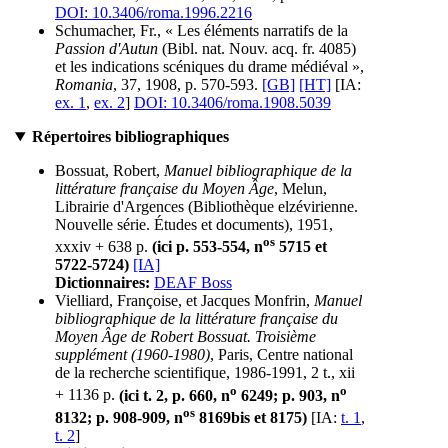
DOI: 10.3406/roma.1996.2216
Schumacher, Fr., « Les éléments narratifs de la
Passion d'Autun
(Bibl. nat. Nouv. acq. fr. 4085)
et les indications scéniques du drame médiéval »,
Romania
, 37, 1908, p. 570-593.
[GB]
[HT]
[IA:
ex. 1
,
ex. 2
]
DOI: 10.3406/roma.1908.5039
Répertoires bibliographiques
Bossuat, Robert,
Manuel bibliographique de la
littérature française du Moyen Âge
, Melun,
Librairie d'Argences (Bibliothèque elzévirienne.
Nouvelle série. Études et documents), 1951,
os
xxxiv + 638 p.
(ici p. 553-554, n
5715 et
5722-5724)
[IA]
Dictionnaires:
DEAF Boss
Vielliard, Françoise, et Jacques Monfrin,
Manuel
bibliographique de la littérature française du
Moyen Âge de Robert Bossuat. Troisième
supplément (1960-1980)
, Paris, Centre national
de la recherche scientifique, 1986-1991, 2 t., xii
o
o
+ 1136 p.
(ici t. 2, p. 660, n
6249; p. 903, n
os
8132; p. 908-909, n
8169bis et 8175)
[IA:
t. 1
,
t. 2
]