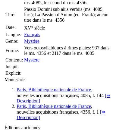
ms. 4085, le second du ms. 4356.
Passio Domini sub aliis verbiis (ms. 4085,
Titre:
inc.); La Passion d'Autun (éd. Frank); aucun
titre dans le ms. 4356
e
Date:
XV
siècle
Langue:
Français
Genre:
Mystère
Vers octosyllabiques à rimes plates: 937 dans
Forme:
le ms. 4356 et 2117 dans le ms. 4085
Contenu:
Mystère
Incipit:
Explicit:
Manuscrits
Paris, Bibliothèque nationale de France
,
nouvelles acquisitions françaises, 4085, f. 144
[⇛
Description]
Paris, Bibliothèque nationale de France
,
nouvelles acquisitions françaises, 4356, f. 1
[⇛
Description]
Éditions anciennes