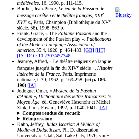
médiévales
, 16, 1990, p. 111-115.
Bordier, Jean-Pierre,
Le jeu de la Passion: le
e
message chrétien et le théâtre français, XIII
–
e
e
XVI
s.
, Paris, Champion (Bibliothèque du XV
siècle, 58), 1998, 863 p.
Frank, Grace, « The
Palatine Passion
and the
development of the Passion play »,
Publications
of the Modern Language Association of
America
, 35:4, 1920, p. 464-483.
[GB]
[HT]
[IA]
DOI: 10.2307/457348
Jeanroy, Alfred, « Le théâtre religieux en langue
e
française jusqu'à la fin du XIV
siècle »,
Histoire
littéraire de la France
, Paris, Imprimerie
nationale, t. 39, 1962, p. 169-258.
(ici p. 186-
190)
[IA]
Jodogne, Omer, «
Mystère de la Passion
d'Autun
»,
Dictionnaire des lettres françaises: le
Moyen Âge
, éd. Geneviève Hasenohr et Michel
Zink, Paris, Fayard, 1992, p. 1040-1041.
[IA]
Comptes rendus du recueil:
Réimpression:
Kahn, Jeffrey,
Judas Iscariot: A Vehicle of
Medieval Didacticism
, Ph. D. dissertation,
University of Utah, Salt Lake City, 1976, viii +