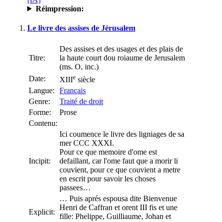
Réimpression:
Le livre des assises de Jérusalem
Des assises et des usages et des plais de
Titre:
la haute court dou roiaume de Jerusalem
(ms. O, inc.)
e
Date:
XIII
siècle
Langue:
Français
Genre:
Traité de droit
Forme:
Prose
Contenu:
Ici coumence le livre des ligniages de sa
mer CCC XXXI.
Pour ce que memoire d'ome est
Incipit:
defaillant, car l'ome faut que a morir li
couvient, pour ce que couvient a metre
en escrit pour savoir les choses
passees…
… Puis aprés espousa dite Bienvenue
Henri de Caffran et orent III fis et une
Explicit:
fille: Phelippe, Guilliaume, Johan et