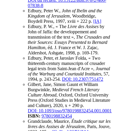
DOI du recueil: 10.15122/isbn.978-2-406-
07838-8
Edbury, Peter W.,
John of Ibelin and the
Kingdom of Jerusalem
, Woodbridge,
Boydell Press, 1997, xviii + 222 p.
[IA]
Edbury, P. W., « The
Livre des Assises
by
John of Jaffa: the developpement and
transmission of the text »,
The Crusades and
their Sources: Essays Presented to Bernard
Hamilton
, éd. J. France et W. J. Zajac,
Aldershot, Ashgate, 1998, p. 169-179.
Edbury, Peter, et Jaroslav Folda, « Two
thirteenth-century manuscripts of crusader
legal texts from Saint-Jean d'Acre »,
Journal
of the Warburg and Courtauld Institutes
, 57,
1994, p. 243-254.
DOI: 10.2307/751472
Gilbert, Jane, Simon Gaunt et William
Burgwinkle,
Medieval French Literary
Culture Abroad
, Oxford, Oxford University
Press (Oxford Studies in Medieval Literature
and Culture), 2020, x + 290 p.
DOI: 10.1093/oso/9780198832454.001.0001
ISBN:
9780198832454
Grandclaude, Maurice,
Étude critique sur les
livres des Assises de Jérusalem
, Paris, Jouve,