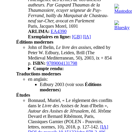
autheurs. Par Gaspard Thaumas de la
Thaumassiere, ecuyer seigneur de Puy-
Ferrand, bailly du Marquisat de Chasteau-
neuf sur-Cher, avocat en Parlement
Paris, Jacques Morel, 1691
ARLIMA:
EA4390
Exemplaires en ligne:
[GB]
[IA]
Éditions modernes
John of Ibelin,
Le livre des assises
, edited by
Peter W. Edbury, Leiden, Brill (The
Medieval Mediterranean, 50), 2003, ix + 854
p.
ISBN:
9789004131798
Compte rendu:
Traductions modernes
en anglais:
Edbury 2003 (voir sous
Éditions
modernes
)
Études
Bonnaud, Muriel, « Le règlement des conflits
dans le
Livre des Assises
de Jean d'Ibelin »,
Autour des Assises de Jérusalem
, éd. Jérôme
Devard et Bernard Ribémont, Paris,
Classiques Garnier (POLEN - Pouvoirs,
lettres, normes, 10), 2018, p. 127-142.
[IA]