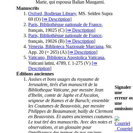
Marie, qui espousa Balian Maugarni.
Manuscrits
Oxford, Bodleian Library
, MS. Selden Supra
69 (
O
)
[⇛ Description]
Paris, Bibliothèque nationale de France
,
français, 19025 (
C
)
[⇛ Description]
Paris, Bibliothèque nationale de France
,
français, 19026 (
B
)
[⇛ Description]
Venezia, Biblioteca Nazionale Marciana
, Str.
App. 20 (= 265) (
A
)
[⇛ Description]
Vaticano, Biblioteca Apostolica Vaticana
,
Vaticani latini, 4789, f. 1-275 (
V
)
[⇛
Description]
Éditions anciennes
Assises et bons usages du royaume de
Jerusalem, tirés d'un manuscrit de la
Signaler
Bibliotheque Vaticane, par messire Jean
une
d'Ibelin, comte de Japhe et d'Ascalon,
erreur o
seigneur de Rames et de Baruch; ensemble
une
les Coutumes de Beauvoisis, par messire
omission
Philippes de Beaumanoir, bailly de Clermont
en Beauvoisis. Et autres anciennes coutumes.
Le tout tiré des manuscrits. Avec des notes et
observations, et un glossaire pour
Courriel
l'intelligence des termes de nos anciens