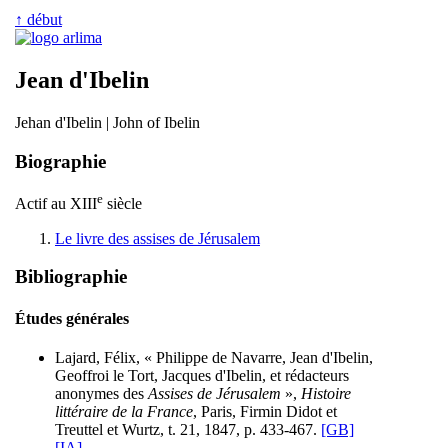
↑ début
Jean d'Ibelin
Jehan d'Ibelin | John of Ibelin
Biographie
e
Actif au XIII
siècle
Le livre des assises de Jérusalem
Bibliographie
Études générales
Lajard, Félix, « Philippe de Navarre, Jean d'Ibelin,
Geoffroi le Tort, Jacques d'Ibelin, et rédacteurs
anonymes des
Assises de Jérusalem
»,
Histoire
littéraire de la France
, Paris, Firmin Didot et
Treuttel et Wurtz, t. 21, 1847, p. 433-467.
[GB]
[IA]