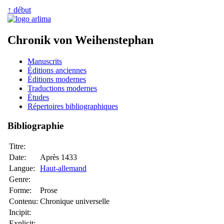
↑ début
Chronik von Weihenstephan
Manuscrits
Éditions anciennes
Éditions modernes
Traductions modernes
Études
Répertoires bibliographiques
Bibliographie
Titre:
Date:
Après 1433
Langue:
Haut-allemand
Genre:
Forme:
Prose
Contenu:
Chronique universelle
Incipit:
Explicit: