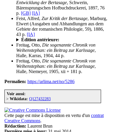
Entwicklung der Bertasage
, Schwerin,
Bärensprungschen Hofbuchdruckerei, 1897, 76
p.
[GB]
[IA]
Feist, Alfred,
Zur Kritik der Bertasage
, Marburg,
Elwert (Ausgaben und Abhandlungen aus dem
Gebiete der romanischen Philologie, 59), 1886,
43 p.
[IA]
Édition antérieure:
Freitag, Otto,
Die sogenannte Chronik von
Weihenstephan: ein Beitrag zur Karlssage
,
Halle, Karras, 1904, 44 p.
Freitag, Otto,
Die sogenannte Chronik von
Weihenstephan: ein Beitrag zur Karlssage
,
Halle, Niemeyer, 1905, xii + 181 p.
Permalien:
https://arlima.net/no/5286
Voir aussi:
>
Wikidata:
Q127432283
Cette page est mise à disposition en vertu d'un
contrat
Creative Commons
.
Rédaction:
Laurent Brun
Dernière mise à jour:
31 mai 2014