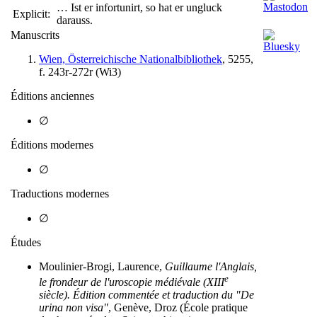
… Ist er infortunirt, so hat er ungluck
Explicit:
darauss.
Manuscrits
Wien, Österreichische Nationalbibliothek
, 5255,
f. 243r-272r (
Wi3
)
Éditions anciennes
∅
Éditions modernes
∅
Traductions modernes
∅
Études
Moulinier-Brogi, Laurence,
Guillaume l'Anglais,
e
le frondeur de l'uroscopie médiévale (XIII
siècle). Édition commentée et traduction du "De
urina non visa"
, Genève, Droz (École pratique