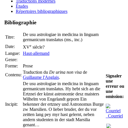
Traductions modernes
Études
Répertoires bibliographiques
Bibliographie
De usu astrologiae in medicina in linguam
Titre:
germanicum translatus (ms., inc.)
e
Date:
XV
siècle?
Langue:
Haut-allemand
Genre:
Forme:
Prose
Traduction du
De urina non visa
de
Contenu:
Signaler
Guillaume l'Anglais
.
une
De usu astrologiae in medicina in linguam
erreur ou
germanicum translatus. Hy hebt sich an die
une
Ertznei der künst astronomie desz maisters
omission:
Wilhelm von Engelandt geporn Ein
Incipit:
bekenner der ertzney und Astronomus Burge
zw Marsilien. O lieber bruder, der du vor
zeitten lang pey myr hast gelernt, neben
Courriel
andern studenten in der stadt Marsilia
genant…