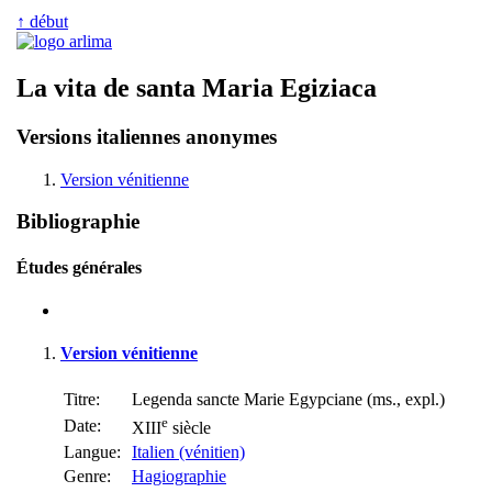
↑ début
La vita de santa Maria Egiziaca
Versions italiennes anonymes
Version vénitienne
Bibliographie
Études générales
Version vénitienne
Titre:
Legenda sancte Marie Egypciane (ms., expl.)
e
Date:
XIII
siècle
Langue:
Italien (vénitien)
Genre:
Hagiographie