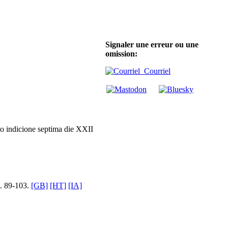
Signaler une erreur ou une
omission:
Courriel
to indicione septima die XXII
p. 89-103.
[GB]
[HT]
[IA]