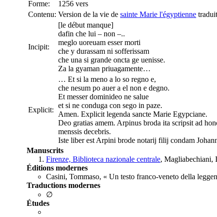
Forme:
1256 vers
Contenu:
Version de la vie de
sainte Marie l'égyptienne
tradui
[le début manque]
dafin che lui – non –..
meglo uoreuam esser morti
Incipit:
che y durassam ni sofferissam
che una si grande oncta ge uenisse.
Za la gyaman priuagamente…
… Et si la meno a lo so regno e,
che nesum po auer a el non e degno.
Et messer dominideo ne salue
et si ne conduga con sego in paze.
Explicit:
Amen. Explicit legenda sancte Marie Egypciane.
Deo gratias amem. Arpinus broda ita scripsit ad ho
menssis decebris.
Iste liber est Arpini brode notarij filij condam Joha
Manuscrits
Firenze, Biblioteca nazionale centrale
, Magliabechiani, I
Éditions modernes
Casini, Tommaso, « Un testo franco-veneto della leggen
Traductions modernes
∅
Études