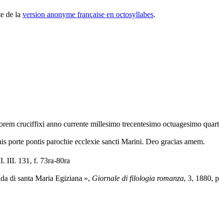
te de la
version anonyme française en octosyllabes
.
norem cruciffixi anno currente millesimo trecentesimo octuagesimo quar
nnis porte pontis parochie ecclexie sancti Marini. Deo gracias amem.
I. III. 131, f. 73ra-80ra
da di santa Maria Egiziana »,
Giornale di filologia romanza
, 3, 1880, 