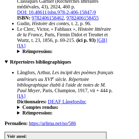
Classiques Garnier (Recherches littéraires
médiévales, 43), 2024, 460 p.
DOI: 10.48611/isbn.978-2-406-15847-9
ISBN:
9782406158462
,
9782406158455
Gudin,
Histoire des contes
, t. 2, p. 96.
Le Clerc, Victor, « Fabliaux »,
Histoire littéraire
de la France
, Paris, Firmin Didot et Treuttet et
Wurtz, t. 23, 1856, p. 69-215.
(ici p. 93)
[GB]
[IA]
Réimpression:
Répertoires bibliographiques
Långfors, Arthur,
Les incipit des poèmes français
e
antérieurs au XVI
siècle. Répertoire
bibliographique établi à l'aide de notes de M.
Paul Meyer
, Paris, Champion, 1917, vii + 444 p.
[IA]
Dictionnaires:
DEAF LångforsInc
Comptes rendus:
Réimpression:
Permalien:
https://arlima.net/no/586
Voir aussi: