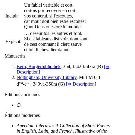
Un fablel veritable et cort,
cortois por recovrer en cort
Incipit:
vos conterai, si l'escoutés,
car mout doit bien estre escoltés!
Qant Deus ot estoré le monde…
… deseur tos les autres et font.
Si cis fableaus dist voir, dont sont
Explicit:
de cest commant li clerc sauvé
et tuit li chevalier danné.
Manuscrits
Bern, Burgerbibliothek
, 354, f. 42rb-43ra (
B
)
[⇛
Description]
Nottingham, University Library
, Mi LM 6, f.
va
ra
d
-e
| 349va-350ra (
G
)
[⇛ Description]
Éditions anciennes
∅
Éditions modernes
Anecdota Literaria: A Collection of Short Poems
in English, Latin, and French, Illustrative of the