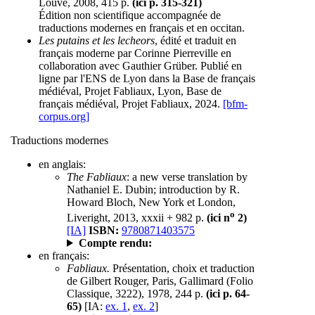
Louve, 2008, 415 p.
(ici p. 315-321)
Édition non scientifique accompagnée de
traductions modernes en français et en occitan.
Les putains et les lecheors
, édité et traduit en
français moderne par Corinne Pierreville en
collaboration avec Gauthier Grüber. Publié en
ligne par l'ENS de Lyon dans la Base de français
médiéval, Projet Fabliaux, Lyon, Base de
français médiéval, Projet Fabliaux, 2024.
[bfm-
corpus.org]
Traductions modernes
en anglais:
The Fabliaux
: a new verse translation by
Nathaniel E. Dubin; introduction by R.
Howard Bloch, New York et London,
o
Liveright, 2013, xxxii + 982 p.
(ici n
2)
[IA]
ISBN:
9780871403575
Compte rendu:
en français:
Fabliaux.
Présentation, choix et traduction
de Gilbert Rouger, Paris, Gallimard (Folio
Classique, 3222), 1978, 244 p.
(ici p. 64-
65)
[IA:
ex. 1
,
ex. 2
]