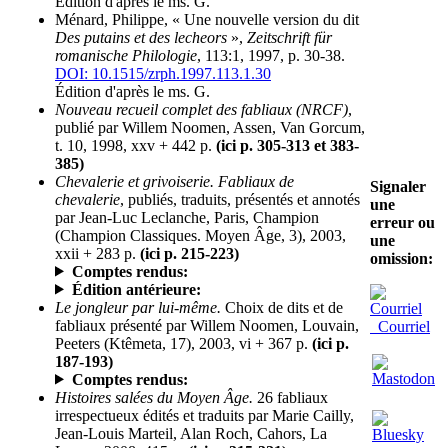
Édition d'après le ms. G.
Ménard, Philippe, « Une nouvelle version du dit
Des putains et des lecheors
»,
Zeitschrift für
romanische Philologie
, 113:1, 1997, p. 30-38.
DOI: 10.1515/zrph.1997.113.1.30
Édition d'après le ms. G.
Nouveau recueil complet des fabliaux (NRCF)
,
publié par Willem Noomen, Assen, Van Gorcum,
t. 10, 1998, xxv + 442 p.
(ici p. 305-313 et 383-
385)
Chevalerie et grivoiserie. Fabliaux de
Signaler
chevalerie
, publiés, traduits, présentés et annotés
une
par Jean-Luc Leclanche, Paris, Champion
erreur ou
(Champion Classiques. Moyen Âge, 3), 2003,
une
xxii + 283 p.
(ici p. 215-223)
omission:
Comptes rendus:
Édition antérieure:
Le jongleur par lui-même.
Choix de dits et de
fabliaux présenté par Willem Noomen, Louvain,
Courriel
Peeters (Ktêmeta, 17), 2003, vi + 367 p.
(ici p.
187-193)
Comptes rendus:
Histoires salées du Moyen Âge.
26 fabliaux
irrespectueux édités et traduits par Marie Cailly,
Jean-Louis Marteil, Alan Roch, Cahors, La