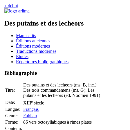
↑ début
Des putains et des lecheors
Manuscrits
Éditions anciennes
Éditions modernes
Traductions modernes
Études
Répertoires bibliographiques
Bibliographie
Des putains
et
des lecheors (ms. B, inc.);
Titre:
Des trois commandemens (ms. G); Les
putains et les lecheors (éd. Noomen 1991)
e
Date:
XIII
siècle
Langue:
Français
Genre:
Fabliau
Forme:
86 vers octosyllabiques à rimes plates
Contenu: