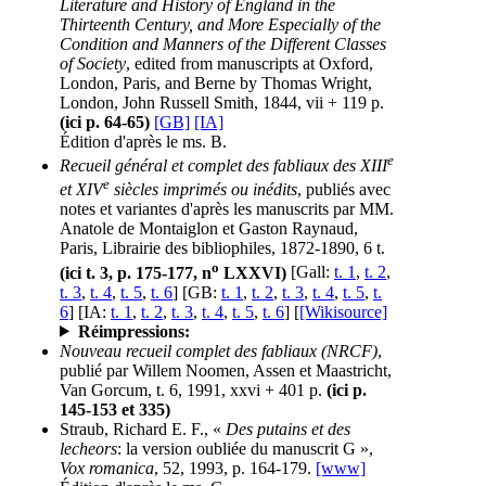
Literature and History of England in the
Thirteenth Century, and More Especially of the
Condition and Manners of the Different Classes
of Society
, edited from manuscripts at Oxford,
London, Paris, and Berne by Thomas Wright,
London, John Russell Smith, 1844, vii + 119 p.
(ici p. 64-65)
[GB]
[IA]
Édition d'après le ms. B.
e
Recueil général et complet des fabliaux des XIII
e
et XIV
siècles imprimés ou inédits
, publiés avec
notes et variantes d'après les manuscrits par MM.
Anatole de Montaiglon et Gaston Raynaud,
Paris, Librairie des bibliophiles, 1872-1890, 6 t.
o
(ici t. 3, p. 175-177, n
LXXVI)
[Gall:
t. 1
,
t. 2
,
t. 3
,
t. 4
,
t. 5
,
t. 6
] [GB:
t. 1
,
t. 2
,
t. 3
,
t. 4
,
t. 5
,
t.
6
] [IA:
t. 1
,
t. 2
,
t. 3
,
t. 4
,
t. 5
,
t. 6
] [
[Wikisource]
Réimpressions:
Nouveau recueil complet des fabliaux (NRCF)
,
publié par Willem Noomen, Assen et Maastricht,
Van Gorcum, t. 6, 1991, xxvi + 401 p.
(ici p.
145-153 et 335)
Straub, Richard E. F., «
Des putains et des
lecheors
: la version oubliée du manuscrit G »,
Vox romanica
, 52, 1993, p. 164-179.
[www]