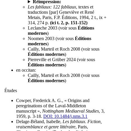
Réimpression:
Les fabliaux: 122 fabliaux
, textes et
traductions [par] Geneviève et René
Metais, Paris, F.P. Éditions, 1994, 2 t., ix +
314, 274 p.
(ici t. 2, p. 151-152)
Leclanche 2003 (voir sous
Éditions
modernes
)
Noomen 2003 (voir sous
Éditions
modernes
)
Cailly, Marteil et Roch 2008 (voir sous
Éditions modernes
)
Pierreville et Grüber 2024 (voir sous
Éditions modernes
)
en occitan:
Cailly, Marteil et Roch 2008 (voir sous
Éditions modernes
)
Études
Cowper, Frederick A. G., « Origins and
peregrinations of the Laval-Middleton
manuscript »,
Nottingham Mediaeval Studies
, 3,
1959, p. 3-18.
DOI: 10.1484/j.nms.3.1
Delage-Béland, Isabelle,
Les fabliaux. Fiction,
vraisemblance et genre littéraire
, Paris,