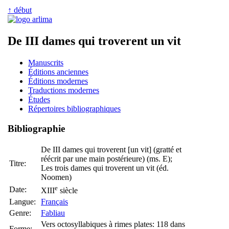
↑ début
De III dames qui troverent un vit
Manuscrits
Éditions anciennes
Éditions modernes
Traductions modernes
Études
Répertoires bibliographiques
Bibliographie
De III dames q
ui
trovere
n
t [un vit] (gratté et
réécrit par une main postérieure) (ms. E);
Titre:
Les trois dames qui troverent un vit (éd.
Noomen)
e
Date:
XIII
siècle
Langue:
Français
Genre:
Fabliau
Vers octosyllabiques à rimes plates: 118 dans
Forme: