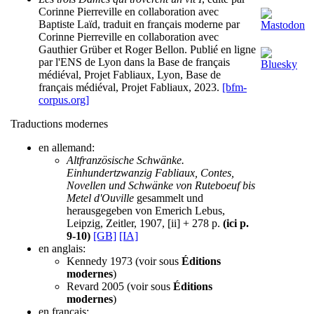
Corinne Pierreville en collaboration avec
Baptiste Laïd, traduit en français moderne par
Corinne Pierreville en collaboration avec
Gauthier Grüber et Roger Bellon. Publié en ligne
par l'ENS de Lyon dans la Base de français
médiéval, Projet Fabliaux, Lyon, Base de
français médiéval, Projet Fabliaux, 2023.
[bfm-
corpus.org]
Traductions modernes
en allemand:
Altfranzösische Schwänke.
Einhundertzwanzig Fabliaux, Contes,
Novellen und Schwänke von Ruteboeuf bis
Metel d'Ouville
gesammelt und
herausgegeben von Emerich Lebus,
Leipzig, Zeitler, 1907, [ii] + 278 p.
(ici p.
9-10)
[GB]
[IA]
en anglais:
Kennedy 1973 (voir sous
Éditions
modernes
)
Revard 2005 (voir sous
Éditions
modernes
)
en français: