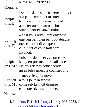
le ms. M, 128 dans E
Contenu:
De trois dames qui troverent un vit
Ma paine metrai et m'entente
Incipit
tant come je sui en ma jovente
(ms. E):
a conter un fabliau par rime
sanz colour et sanz leonine…
– et si vous revoil fere entendre
que l'en pert bien par trop atendre
Explicit
mes en la fin di en apert
(ms. E):
cil qui tot covoite tout pert.
Explicit.
Puis que de fabler ay comencé
Incipit
ia n'y ert pur moun travail lessé.
(ms. M):
De trois dames comenceroy,
assez brievement le counteroy…
– mes cele qe la trovera,
Explicit
a tous jours la tendra
(ms. M):
come relyke molt desirree
e de totes dames honoree.
Manuscrits
London, British Library
, Harley MS 2253, f.
110ra-va (
M
)
[⇛ Description]