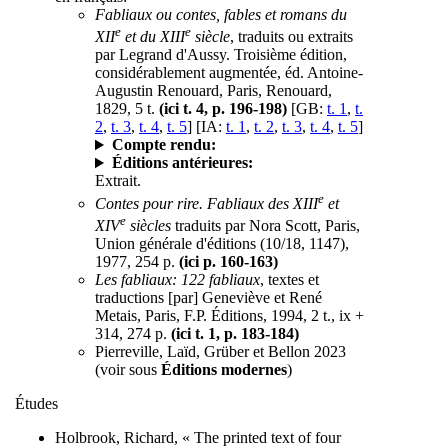
Fabliaux ou contes, fables et romans du
e
e
XII
et du XIII
siècle
, traduits ou extraits
par Legrand d'Aussy. Troisième édition,
considérablement augmentée, éd. Antoine-
Augustin Renouard, Paris, Renouard,
1829, 5 t.
(ici t. 4, p. 196-198)
[GB:
t. 1
,
t.
2
,
t. 3
,
t. 4
,
t. 5
] [IA:
t. 1
,
t. 2
,
t. 3
,
t. 4
,
t. 5
]
Compte rendu:
Éditions antérieures:
Extrait.
e
Contes pour rire. Fabliaux des XIII
et
e
XIV
siècles
traduits par Nora Scott, Paris,
Union générale d'éditions (10/18, 1147),
1977, 254 p.
(ici p. 160-163)
Les fabliaux: 122 fabliaux
, textes et
traductions [par] Geneviève et René
Metais, Paris, F.P. Éditions, 1994, 2 t., ix +
314, 274 p.
(ici t. 1, p. 183-184)
Pierreville, Laïd, Grüber et Bellon 2023
(voir sous
Éditions modernes
)
Études
Holbrook, Richard, « The printed text of four