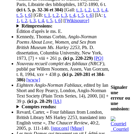
Paris, Librairie des bibliophiles, 1872-1890, 6 t.
(ici t. 5, p. 32-36 et 304)
[Gall:
t. 1
,
t. 2
,
t. 3
,
t. 4
,
t. 5
,
t. 6
] [GB:
t. 1
,
t. 2
,
t. 3
,
t. 4
,
t. 5
,
t. 6
] [IA:
t.
1
,
t. 2
,
t. 3
,
t. 4
,
t. 5
,
t. 6
] [
[Wikisource]
Réimpressions:
Édition d'après le ms. E.
Kennedy, Thomas Corbin,
Anglo-Norman
Poems About Love, Women, and Sex from
British Museum Ms. Harley 2253
, Ph. D.
dissertation, Columbia University, New York,
1973, [7] + viii + 261 p.
(ici p. 220-229)
[PQ]
Nouveau recueil complet des fabliaux (NRCF)
,
publié par Willem Noomen, Assen, Van Gorcum,
t. 8, 1994, xxv + 438 p.
(ici p. 269-281 et 384-
386)
[www]
Eighteen Anglo-Norman Fabliaux
, edited by Ian
Signaler
Short and Roy Pearcy, London, Anglo-Norman
une
Text Society (Plain Texts Series, 14), 2000, [ii] +
erreur ou
39 p.
(ici p. 28-29)
[IA]
une
Comptes rendus:
omission:
Revard, Carter, « Four fabliaux from London,
British Library MS Harley 2253, translated into
English verse »,
The Chaucer Review
, 40:2,
2005, p. 111-140.
[jstor.org]
[Muse]
Courriel
Les trois Dames qui troverent un vit I
, édité par