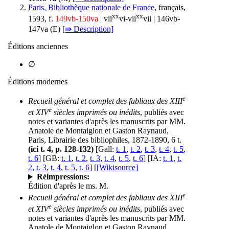
Paris, Bibliothèque nationale de France
, français,
xx
xx
1593, f.
149vb-150va
| vii
vi-vii
vii | 146vb-
147va (
E
)
[⇛ Description]
Éditions anciennes
∅
Éditions modernes
e
Recueil général et complet des fabliaux des XIII
e
et XIV
siècles imprimés ou inédits
, publiés avec
notes et variantes d'après les manuscrits par MM.
Anatole de Montaiglon et Gaston Raynaud,
Paris, Librairie des bibliophiles, 1872-1890, 6 t.
(ici t. 4, p. 128-132)
[Gall:
t. 1
,
t. 2
,
t. 3
,
t. 4
,
t. 5
,
t. 6
] [GB:
t. 1
,
t. 2
,
t. 3
,
t. 4
,
t. 5
,
t. 6
] [IA:
t. 1
,
t.
2
,
t. 3
,
t. 4
,
t. 5
,
t. 6
] [
[Wikisource]
Réimpressions:
Édition d'après le ms. M.
e
Recueil général et complet des fabliaux des XIII
e
et XIV
siècles imprimés ou inédits
, publiés avec
notes et variantes d'après les manuscrits par MM.
Anatole de Montaiglon et Gaston Raynaud,