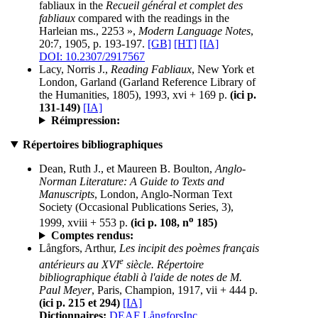
fabliaux in the
Recueil général et complet des
fabliaux
compared with the readings in the
Harleian ms., 2253 »,
Modern Language Notes
,
20:7, 1905, p. 193-197.
[GB]
[HT]
[IA]
DOI: 10.2307/2917567
Lacy, Norris J.,
Reading Fabliaux
, New York et
London, Garland (Garland Reference Library of
the Humanities, 1805), 1993, xvi + 169 p.
(ici p.
131-149)
[IA]
Réimpression:
Répertoires bibliographiques
Dean, Ruth J., et Maureen B. Boulton,
Anglo-
Norman Literature: A Guide to Texts and
Manuscripts
, London, Anglo-Norman Text
Society (Occasional Publications Series, 3),
o
1999, xviii + 553 p.
(ici p. 108, n
185)
Comptes rendus:
Långfors, Arthur,
Les incipit des poèmes français
e
antérieurs au XVI
siècle. Répertoire
bibliographique établi à l'aide de notes de M.
Paul Meyer
, Paris, Champion, 1917, vii + 444 p.
(ici p. 215 et 294)
[IA]
Dictionnaires:
DEAF LångforsInc