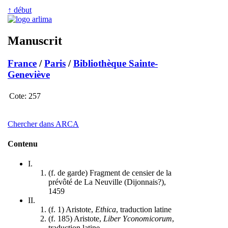
↑ début
Manuscrit
France
/
Paris
/
Bibliothèque Sainte-
Geneviève
Cote:
257
Chercher dans ARCA
Contenu
I.
(f. de garde) Fragment de censier de la
prévôté de La Neuville (Dijonnais?),
1459
II.
(f. 1) Aristote,
Ethica
, traduction latine
(f. 185) Aristote,
Liber Yconomicorum
,
traduction latine