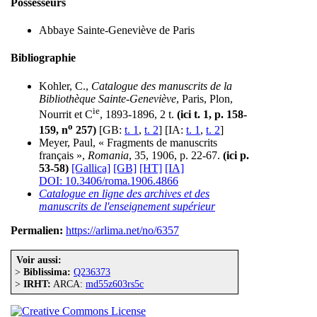
Possesseurs
Abbaye Sainte-Geneviève de Paris
Bibliographie
Kohler, C.,
Catalogue des manuscrits de la
Bibliothèque Sainte-Geneviève
, Paris, Plon,
ie
Nourrit et C
, 1893-1896, 2 t.
(ici t. 1, p. 158-
o
159, n
257)
[GB:
t. 1
,
t. 2
] [IA:
t. 1
,
t. 2
]
Meyer, Paul, « Fragments de manuscrits
français »,
Romania
, 35, 1906, p. 22-67.
(ici p.
53-58)
[Gallica]
[GB]
[HT]
[IA]
DOI: 10.3406/roma.1906.4866
Catalogue en ligne des archives et des
manuscrits de l'enseignement supérieur
Permalien:
https://arlima.net/no/6357
Voir aussi:
>
Biblissima:
Q236373
>
IRHT:
ARCA:
md55z603rs5c