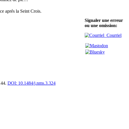
.
ce aprés la Seint Crois.
Signaler une erreur
ou une omission:
Courriel
-144.
DOI: 10.1484/j.nms.3.324