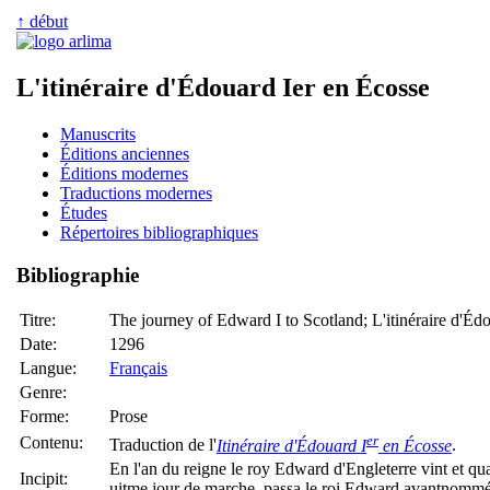
↑ début
L'itinéraire d'Édouard Ier en Écosse
Manuscrits
Éditions anciennes
Éditions modernes
Traductions modernes
Études
Répertoires bibliographiques
Bibliographie
Titre:
The journey of Edward I to Scotland; L'itinéraire d'Éd
Date:
1296
Langue:
Français
Genre:
Forme:
Prose
er
Contenu:
Traduction de l'
Itinéraire d'Édouard I
en Écosse
.
En l'an du reigne le roy Edward d'Engleterre vint et qu
Incipit:
uitme jour de marche, passa le roi Edward avantnommé