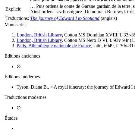
… Puis ordena le conte de Garane gardain de la terre,
Explicit:
Ainsi ordena sez bosoignez. Demoura a Berrewyk trois se
Traductions:
The journey of Edward I to Scotland
(anglais)
Manuscrits
London, British Library
, Cotton MS Domitian XVIII, f. 33r-35
London, British Library
, Cotton MS Nero D VI, f. 93v-94r (
L
Paris, Bibliothèque nationale de France
, latin, 6049, f. 30v-31r
Éditions anciennes
∅
Éditions modernes
Tyson, Diana B., « A royal itinerary: the journey of Edward I 
Traductions modernes
∅
Études