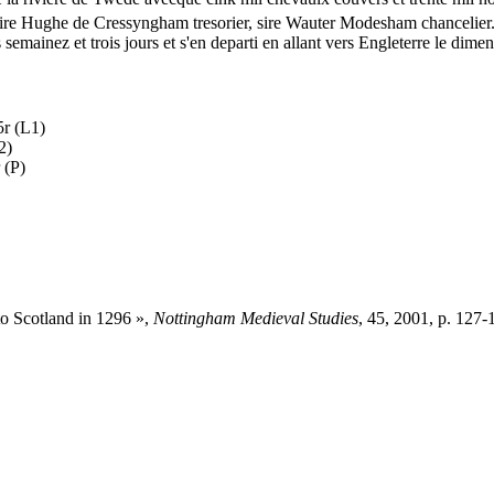
 sire Hughe de Cressyngham tresorier, sire Wauter Modesham chancelier
mainez et trois jours et s'en departi en allant vers Engleterre le dimen
r (
L1
)
2
)
 (
P
)
to Scotland in 1296 »,
Nottingham Medieval Studies
, 45, 2001, p. 127