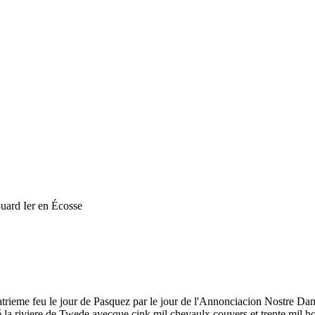
ouard Ier en Écosse
atrieme feu le jour de Pasquez par le jour de l'Annonciacion Nostre Dame
 la riviere de Twede avecque cink mil chevaulx couvers et trente mil