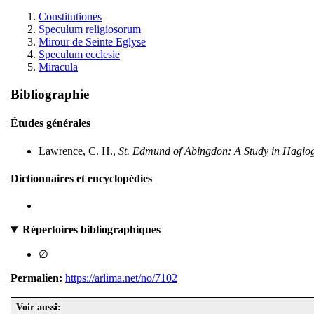
Constitutiones
Speculum religiosorum
Mirour de Seinte Eglyse
Speculum ecclesie
Miracula
Bibliographie
Études générales
Lawrence, C. H.,
St. Edmund of Abingdon: A Study in Hagio
Dictionnaires et encyclopédies
Répertoires bibliographiques
∅
Permalien:
https://arlima.net/no/7102
Voir aussi: