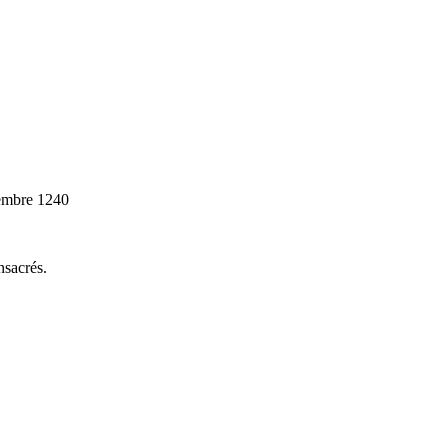
embre 1240
nsacrés.