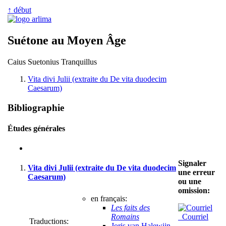
↑ début
Suétone au Moyen Âge
Caius Suetonius Tranquillus
Vita divi Julii (extraite du De vita duodecim
Caesarum)
Bibliographie
Études générales
Signaler
Vita divi Julii (extraite du De vita duodecim
une erreur
Caesarum)
ou une
omission:
en français:
Les faits des
Romains
Courriel
Traductions:
Joris van Halewijn
,