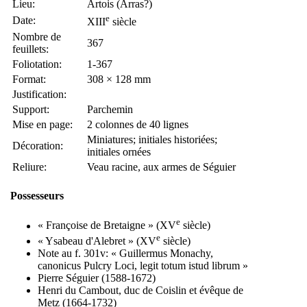
Lieu:
Artois (Arras?)
e
Date:
XIII
siècle
Nombre de
367
feuillets:
Foliotation:
1-367
Format:
308 × 128 mm
Justification:
Support:
Parchemin
Mise en page:
2 colonnes de 40 lignes
Miniatures; initiales historiées;
Décoration:
initiales ornées
Reliure:
Veau racine, aux armes de Séguier
Possesseurs
e
« Françoise de Bretaigne » (XV
siècle)
e
« Ysabeau d'Alebret » (XV
siècle)
Note au f. 301v: « Guillermus Monachy,
canonicus Pulcry Loci, legit totum istud librum »
Pierre Séguier (1588-1672)
Henri du Cambout, duc de Coislin et évêque de
Metz (1664-1732)