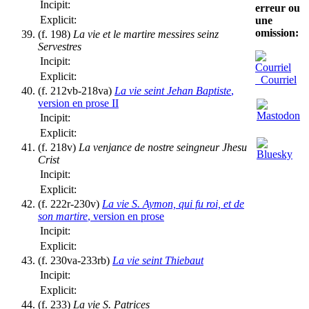
Incipit:
erreur ou
Explicit:
une
omission:
(f. 198)
La vie et le martire messires seinz
Servestres
Incipit:
Explicit:
Courriel
(f. 212vb-218va)
La vie seint Jehan Baptiste
,
version en prose II
Incipit:
Explicit:
(f. 218v)
La venjance de nostre seingneur Jhesu
Crist
Incipit:
Explicit:
(f. 222r-230v)
La vie S. Aymon, qui fu roi, et de
son martire
, version en prose
Incipit:
Explicit:
(f. 230va-233rb)
La vie seint Thiebaut
Incipit:
Explicit:
(f. 233)
La vie S. Patrices