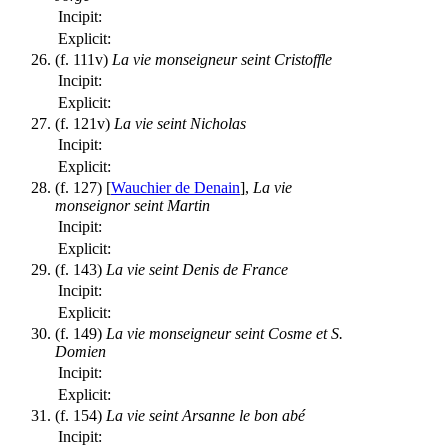
Incipit:
Explicit:
(f. 111v)
La vie monseigneur seint Cristoffle
Incipit:
Explicit:
(f. 121v)
La vie seint Nicholas
Incipit:
Explicit:
(f. 127) [
Wauchier de Denain
],
La vie
monseignor seint Martin
Incipit:
Explicit:
(f. 143)
La vie seint Denis de France
Incipit:
Explicit:
(f. 149)
La vie monseigneur seint Cosme et S.
Domien
Incipit:
Explicit:
(f. 154)
La vie seint Arsanne le bon abé
Incipit: