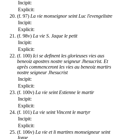
Incipit:
Explicit:
(f. 97)
La vie monseignor seint Luc l'evengelistre
Incipit:
Explicit:
(f. 98v)
La vie S. Jaque le petit
Incipit:
Explicit:
(f. 100)
Ici se definent les glorieuses vies aus
beneoiz apostres nostre seigneur Jhesucrist. Et
après commenceront les vies au beneoiz martirs
nostre seigneur Jhesucrist
Incipit:
Explicit:
(f. 100v)
La vie seint Estienne le martir
Incipit:
Explicit:
(f. 101)
La vie seint Vincent le martyr
Incipit:
Explicit:
(f. 106v)
La vie et li martires monseigneur seint
Jorge