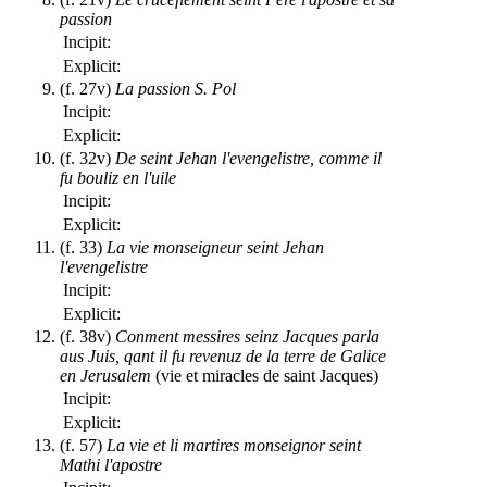
passion
Incipit:
Explicit:
(f. 27v)
La passion S. Pol
Incipit:
Explicit:
(f. 32v)
De seint Jehan l'evengelistre, comme il
fu bouliz en l'uile
Incipit:
Explicit:
(f. 33)
La vie monseigneur seint Jehan
l'evengelistre
Incipit:
Explicit:
(f. 38v)
Conment messires seinz Jacques parla
aus Juis, qant il fu revenuz de la terre de Galice
en Jerusalem
(vie et miracles de saint Jacques)
Incipit:
Explicit:
(f. 57)
La vie et li martires monseignor seint
Mathi l'apostre