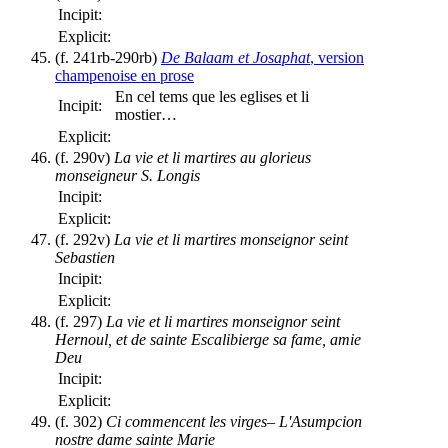
Incipit:
Explicit:
(f. 241rb-290rb)
De Balaam et Josaphat
, version
champenoise en prose
En cel tems que les eglises et li
Incipit:
mostier…
Explicit:
(f. 290v)
La vie et li martires au glorieus
monseigneur S. Longis
Incipit:
Explicit:
(f. 292v)
La vie et li martires monseignor seint
Sebastien
Incipit:
Explicit:
(f. 297)
La vie et li martires monseignor seint
Hernoul, et de sainte Escalibierge sa fame, amie
Deu
Incipit:
Explicit:
(f. 302)
Ci commencent les virges– L'Asumpcion
nostre dame sainte Marie