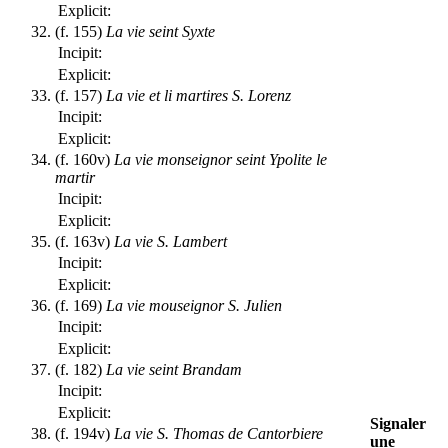
Explicit:
(f. 155)
La vie seint Syxte
Incipit:
Explicit:
(f. 157)
La vie et li martires S. Lorenz
Incipit:
Explicit:
(f. 160v)
La vie monseignor seint Ypolite le
martir
Incipit:
Explicit:
(f. 163v)
La vie S. Lambert
Incipit:
Explicit:
(f. 169)
La vie mouseignor S. Julien
Incipit:
Explicit:
(f. 182)
La vie seint Brandam
Incipit:
Explicit:
Signaler
(f. 194v)
La vie S. Thomas de Cantorbiere
une