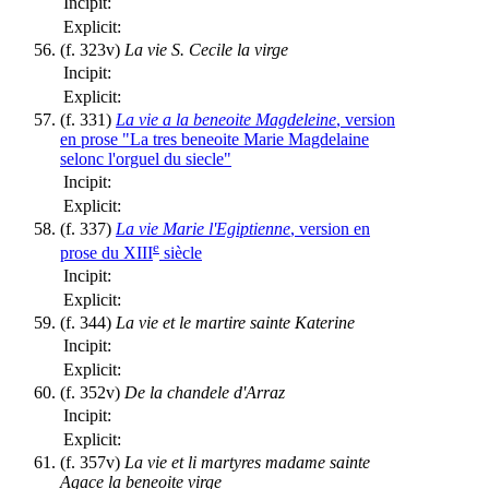
Incipit:
Explicit:
(f. 323v)
La vie S. Cecile la virge
Incipit:
Explicit:
(f. 331)
La vie a la beneoite Magdeleine
, version
en prose "La tres beneoite Marie Magdelaine
selonc l'orguel du siecle"
Incipit:
Explicit:
(f. 337)
La vie Marie l'Egiptienne
, version en
e
prose du XIII
siècle
Incipit:
Explicit:
(f. 344)
La vie et le martire sainte Katerine
Incipit:
Explicit:
(f. 352v)
De la chandele d'Arraz
Incipit:
Explicit:
(f. 357v)
La vie et li martyres madame sainte
Agace la beneoite virge