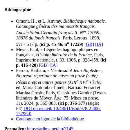
Bibliographie
Omont, H., et L. Auvray,
Bibliothèque nationale.
Catalogue général des manuscrits français.
os
Ancien Saint-Germain français II: N
17059-
18676 du fonds français
, Paris, Leroux, 1898,
o
xvi + 517 p.
(ici p. 45-46, n
17229)
[GB]
[IA]
Meyer, Paul, « Légendes hagiographiques en
français »,
Histoire littéraire de la France
, Paris,
Imprimerie nationale, t. 33, 1906, p. 328-458.
(ici
p. 416-420)
[GB]
[IA]
Ferrari, Barbara, «
Vie de saint Jean-Baptiste
»,
Nouveau répertoire de mises en prose (suite).
e
e
Récits brefs et autres genres (XIII
-XVI
siècle)
,
éd. Maria Colombo Timelli, Barbara Ferrari et
Martina Crosio, Paris, Classiques Garnier (Textes
littéraires du Moyen Âge, 75; Mises en prose,
11), 2024, p. 365-383.
(ici p. 376-377)
(sigle:
P4)
DOI du recueil: 10.48611/isbn.978-2-406-
15796-0
Catalogue en ligne de la bibliothèque
Permalien:
https://arlima.net/no/7145