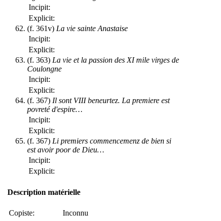
Incipit:
Explicit:
(f. 361v)
La vie sainte Anastaise
Incipit:
Explicit:
(f. 363)
La vie et la passion des XI mile virges de
Coulongne
Incipit:
Explicit:
(f. 367)
Il sont VIII beneurtez. La premiere est
povreté d'espire…
Incipit:
Explicit:
(f. 367)
Li premiers commencemenz de bien si
est avoir poor de Dieu…
Incipit:
Explicit:
Description matérielle
Copiste:
Inconnu