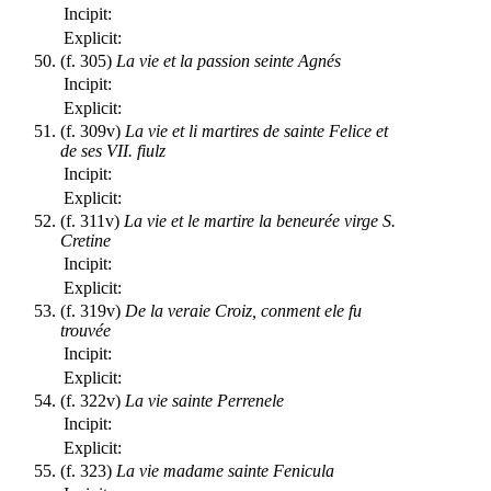
Incipit:
Explicit:
(f. 305)
La vie et la passion seinte Agnés
Incipit:
Explicit:
(f. 309v)
La vie et li martires de sainte Felice et
de ses VII. fiulz
Incipit:
Explicit:
(f. 311v)
La vie et le martire la beneurée virge S.
Cretine
Incipit:
Explicit:
(f. 319v)
De la veraie Croiz, conment ele fu
trouvée
Incipit:
Explicit:
(f. 322v)
La vie sainte Perrenele
Incipit:
Explicit:
(f. 323)
La vie madame sainte Fenicula