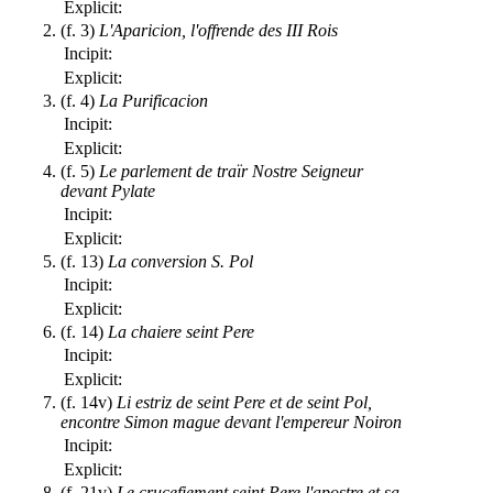
Explicit:
(f. 3)
L'Aparicion, l'offrende des III Rois
Incipit:
Explicit:
(f. 4)
La Purificacion
Incipit:
Explicit:
(f. 5)
Le parlement de traïr Nostre Seigneur
devant Pylate
Incipit:
Explicit:
(f. 13)
La conversion S. Pol
Incipit:
Explicit:
(f. 14)
La chaiere seint Pere
Incipit:
Explicit:
(f. 14v)
Li estriz de seint Pere et de seint Pol,
encontre Simon mague devant l'empereur Noiron
Incipit:
Explicit:
(f. 21v)
Le crucefiement seint Pere l'apostre et sa