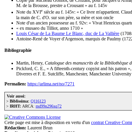
Copié par Micheau Gonnot, de Crozant, pour Jacques d'Armagna
M. de la Brousse, prestre a Crousant » au f. 145v
e
Note du XVI
siècle au f. 145v: « Ce livre m'appartient. Clau
la main de C. d'O. sur son père, sa mère et son oncle
Note d'un ancien possesseur au f. 92v: « Vivat Henricus quart
« ex musaeo du Tilliot, anno 1710 »
Louis César de La Baume Le Blanc, duc de La Vallière
(1708
Antoine-René de Voyer d'Argenson, marquis de Paulmy (1722-
Bibliographie
Martin, Henry,
Catalogue des manuscrits de la Bibliothèque 
Pickford, C. E., « A fifteenth-century copyist and his patron »
Diverres et F. E. Sutcliffe, Manchester, Manchester Universi
Permalien:
https://arlima.net/no/7271
Voir aussi:
>
Biblissima:
Q116123
>
IRHT:
ARCA:
md99n296xq72
Cette page est mise à disposition en vertu d'un
contrat Creative Co
Rédaction:
Laurent Brun