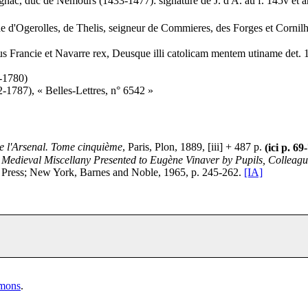
c, duc de Nemours (1433-1477): signature de J. d'A. au f. 145v et arm
de d'Ogerolles, de Thelis, seigneur de Commieres, des Forges et Cornilh
us Francie et Navarre rex, Deusque illi catolicam mentem utiname det. 
-1780)
1787), « Belles-Lettres, n° 6542 »
de l'Arsenal. Tome cinquième
, Paris, Plon, 1889, [iii] + 487 p.
(ici p. 69
,
Medieval Miscellany Presented to Eugène Vinaver by Pupils, Colleag
ty Press; New York, Barnes and Noble, 1965, p. 245-262.
[IA]
mmons
.