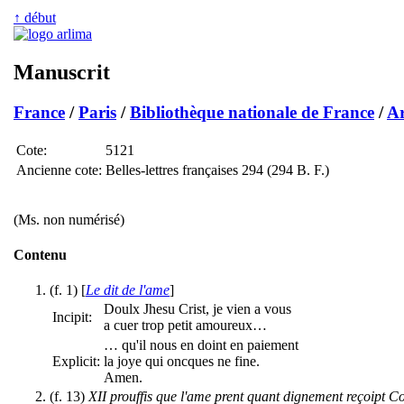
↑ début
Manuscrit
France
/
Paris
/
Bibliothèque nationale de France
/
Ar
Cote:
5121
Ancienne cote:
Belles-lettres françaises 294 (294 B. F.)
(Ms. non numérisé)
Contenu
(f. 1) [
Le dit de l'ame
]
Doulx Jhesu Crist, je vien a vous
Incipit:
a cuer trop petit amoureux…
… qu'il nous en doint en paiement
Explicit:
la joye qui oncques ne fine.
Amen.
(f. 13)
XII prouffis que l'ame prent quant dignement reçoipt 