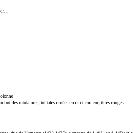
cuer…
colonne
ant des miniatures; initiales ornées en or et couleur; titres rouges