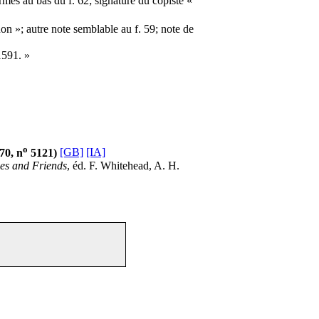
es au bas du f. 62; signature du copiste «
on »; autre note semblable au f. 59; note de
1591. »
o
-70, n
5121)
[GB]
[IA]
ues and Friends
, éd. F. Whitehead, A. H.