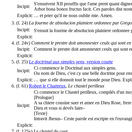
S'ensuivent XII prouffis que l'ame prent quant dign
Incipit:
Arbor bona bonos fructus facit. Ces paroles dist nos
Explicit:
… et prier qu'il ne nous oublie mie. Amen.
(f. 24)
La fourme de absolucion plainiere ordonnee par Grego
Incipit:
S'ensuit la fourme de absolucion plainiere ordonnee
Explicit:
(f. 24v)
Comment le prestre doit amonnester ceulx qui sont en l
Incipit:
Comment le prestre doit amonnester ceulx qui sont en 
Explicit:
(f. 25)
Le doctrinal aux simples gens
, version courte
Ci commence le Doctrinal aux simples gens.
Incipit:
Ou nom de Dieu, c'est cy une belle doctrine pour ens
Explicit:
… que si elle donnoit tout le monde pour Dieu. Expli
(f. 61)
Robert le Chartreux
,
Le chastel perilleux
Ci commence le Chastel perilleux, compilés d'un moy
[Prologue]
A sa chiere cousine suer et amee en Dieu Rose, frere R
Incipit:
Dieu et vous si devés faire–
[Texte]
Intravit Jhesus– Ceste parole est escripte en l'euvan
Explicit:
(f. 125v)
Le chastel du cuer