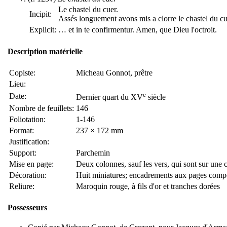
Le chastel du cuer.
Incipit:
Assés longuement avons mis a clorre le chastel du 
Explicit:
… et in te confirmentur. Amen, que Dieu l'octroit.
Description matérielle
Copiste:
Micheau Gonnot, prêtre
Lieu:
e
Date:
Dernier quart du XV
siècle
Nombre de feuillets:
146
Foliotation:
1-146
Format:
237 × 172 mm
Justification:
Support:
Parchemin
Mise en page:
Deux colonnes, sauf les vers, qui sont sur une 
Décoration:
Huit miniatures; encadrements aux pages comport
Reliure:
Maroquin rouge, à fils d'or et tranches dorées
Possesseurs